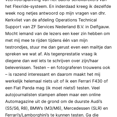
het Flexride-systeem. En inderdaad kreeg ik dezelfde
week nog netjes antwoord op mijn vragen van dhr.
Kerkvliet van de afdeling Operations Technical
Support van ZF Services Nederland B.V. in Delfgauw.
Mocht iemand van de lezers een keer zin hebben om
met mij mee te rijden tijdens één van mijn
testrondjes, stuur me dan gerust even een mailtje dan
spreken we wat af. Als tegenprestatie vraag ik
diegene dan wel iets te schrijven over zijn/haar
belevenissen. Testen – en fotograferen trouwens ook
– is razend interessant en daarom maakt het mij
werkelijk helemaal niets uit of ik een Ferrari F430 of
een Fiat Panda mag (ik moet niets!) testen. Veel
autojournalisten stampen alleen maar een online
Automagazine uit de grond om de duurste Audi’s
(S5/S6, R8), BMW’s (M3/M6), Mercedessen (SLR) en
Ferrari’s/Lamborghini’s te kunnen testen. Ga die