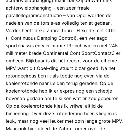
achterwielophanging) maar dankzij de Watt Link
achterwielophanging – een zeer fraaie
parallellogramconstructie – van Opel worden de
nadelen van de torsie-as volledig teniet gedaan.
Verder heeft deze Zafira Tourer Flexride met CDC
(=Continuous Damping Control), een verlaagd
sportchassis én vier mooie 19-inch wielen met 245
millimeter brede Continental ContiSportContact3 er
omheen. Blijkbaar is dit hét recept voor de ultieme
MPV want dit Opel-ding stuurt bizar goed. Na het
rotondecircus ben ik als toetje nog even via de
koeienrotonde naar Leiden terug gereden. Op de
koeienrotonde heb ik er expres nog een schepje
bovenop gedaan om te kijken wat er zou gebeuren.
Op de koeienrotonde kies ik vrijwel altijd de
binnenring. Over deze rotonderand heen vliegen is
leuk, maar nog veel leuker met zo’n lange grote MPV.
Maar ook hier gleed de Zafira Tourer over de