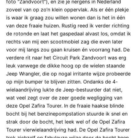
foto “Zandvoort”), en zie je nergens in Nederland
zoveel van op zo’n klein oppervlak. Als er één plekje
is waar ik graag zou willen wonen dan is het in één
van deze fraaie huizen. Rustig reed ik verder richting
de rotonde en laat het gaspedaal alvast los, omdat ik
rechts van mij een scootmobiel zag die even later
voor mij langs zou gaan kruisen én voorrang had. De
verdere rit naar het Circuit Park Zandvoort was erg
leuk vanwege de dikke hoog op de wielen staande
Jeep Wrangler, die op nogal irritante wijze probeerde
op mijn bumper te blijven zitten. Ondanks de 4-
wielaandrijving lukte de Jeep-bestuurder dat niet,
wat veel zegt over de zeer goede wegligging van
deze Opel Zafira Tourer. In de fraaie haakse blinde
bocht bij het benzinepompstation stuurde ik snel en
strak door de bocht, het leek wel of de Opel Zafira
Tourer vierwielaandrijving had. De Opel Zafira Tourer
trok zichzelf op fabuleuze wijze door de bocht heen,