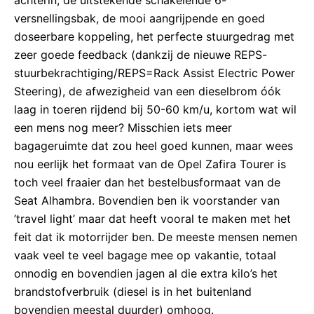
achterin, de uitstekende schakelende 6-
versnellingsbak, de mooi aangrijpende en goed
doseerbare koppeling, het perfecte stuurgedrag met
zeer goede feedback (dankzij de nieuwe REPS-
stuurbekrachtiging/REPS=Rack Assist Electric Power
Steering), de afwezigheid van een dieselbrom óók
laag in toeren rijdend bij 50-60 km/u, kortom wat wil
een mens nog meer? Misschien iets meer
bagageruimte dat zou heel goed kunnen, maar wees
nou eerlijk het formaat van de Opel Zafira Tourer is
toch veel fraaier dan het bestelbusformaat van de
Seat Alhambra. Bovendien ben ik voorstander van
’travel light’ maar dat heeft vooral te maken met het
feit dat ik motorrijder ben. De meeste mensen nemen
vaak veel te veel bagage mee op vakantie, totaal
onnodig en bovendien jagen al die extra kilo’s het
brandstofverbruik (diesel is in het buitenland
bovendien meestal duurder) omhoog.