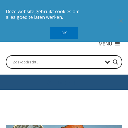
Deze website gebruikt cookies om
alles goed te laten werken.
OK
MENU
Autotesten