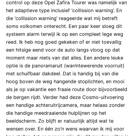
control op deze Opel Zafira Tourer was namelijk van
het adaptieve type inclusief ‘collission warning’. En
die ‘collission warning’ reageerde wat mij betreft
soms volkomen onterecht. Een paar keer sloeg dit
systeem alarm terwijl ik op een compleet lege weg
reed. Ik heb nog goed gekeken of er niet toevallig
een hitsige eend voor de auto langs vloog op dat
moment maar niets van dat alles. Een andere leuke
optie is de panoramaruit (warmtewerende voorruit)
met schuifbaar dakdeel. Dat is handig bij van die
hoog boven de weg hangende stoplichten, en mooi
als je op vakantie een fraaie route door bijvoorbeeld
de bergen rijdt. Verder had deze Cosmo-uitvoering
een handige achteruitrijcamera, maar helaas zonder
die handige meedraaiende hulplijnen op het
beeldscherm. Zo blijft er natuurlijk altijd wat te
wensen over. En één zo’n wens waarvan ik mij voor