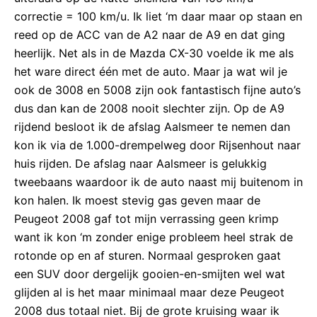
correctie = 100 km/u. Ik liet ‘m daar maar op staan en
reed op de ACC van de A2 naar de A9 en dat ging
heerlijk. Net als in de Mazda CX-30 voelde ik me als
het ware direct één met de auto. Maar ja wat wil je
ook de 3008 en 5008 zijn ook fantastisch fijne auto’s
dus dan kan de 2008 nooit slechter zijn. Op de A9
rijdend besloot ik de afslag Aalsmeer te nemen dan
kon ik via de 1.000-drempelweg door Rijsenhout naar
huis rijden. De afslag naar Aalsmeer is gelukkig
tweebaans waardoor ik de auto naast mij buitenom in
kon halen. Ik moest stevig gas geven maar de
Peugeot 2008 gaf tot mijn verrassing geen krimp
want ik kon ‘m zonder enige probleem heel strak de
rotonde op en af sturen. Normaal gesproken gaat
een SUV door dergelijk gooien-en-smijten wel wat
glijden al is het maar minimaal maar deze Peugeot
2008 dus totaal niet. Bij de grote kruising waar ik