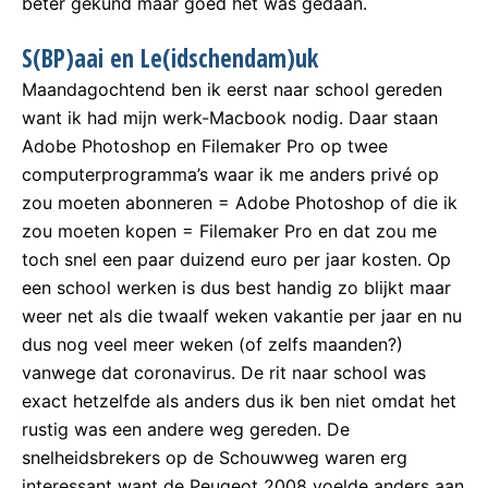
beter gekund maar goed het was gedaan.
S(BP)aai en Le(idschendam)uk
Maandagochtend ben ik eerst naar school gereden
want ik had mijn werk-Macbook nodig. Daar staan
Adobe Photoshop en Filemaker Pro op twee
computerprogramma’s waar ik me anders privé op
zou moeten abonneren = Adobe Photoshop of die ik
zou moeten kopen = Filemaker Pro en dat zou me
toch snel een paar duizend euro per jaar kosten. Op
een school werken is dus best handig zo blijkt maar
weer net als die twaalf weken vakantie per jaar en nu
dus nog veel meer weken (of zelfs maanden?)
vanwege dat coronavirus. De rit naar school was
exact hetzelfde als anders dus ik ben niet omdat het
rustig was een andere weg gereden. De
snelheidsbrekers op de Schouwweg waren erg
interessant want de Peugeot 2008 voelde anders aan