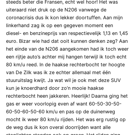
steeds beter die Fransen, echt wel hoor! Het was
uiteraard niet druk op de N206 vanwege de
coronacrisis dus ik kon lekker doortuffen. Aan mijn
linkerhand zag ik op een gegeven moment een
diesel- en benzineprijs van respectievelijk 1,13 en 1,45
euro. Bizar wie had dat ooit kunnen denken zeg? Aan
het einde van de N206 aangekomen had ik toch weer
een rijtje auto’s achter mij hangen terwijl ik toch echt
80 km/u reed. In de haakse rechterbocht ter hoogte
van De Zilk was ik ze echter allemaal met één
stuuruitslag kwijt. Ja wat wil je ook met deze SUV
kun je knoerdhard door zo’n mooie haakse
rechterbocht heen jakkeren. Heerlijk! Daarna ging het
gas er weer voorlopig even af want 60-50-30-50-
60-50-60-50-60 km/u en pas op de duinenweg
mocht ik weer 80 km/u rijden. Het was erg rustig op
de weg dus ik kon overal doorrijden want alle
stoplichten stonden ook op groen. Het rijden ging