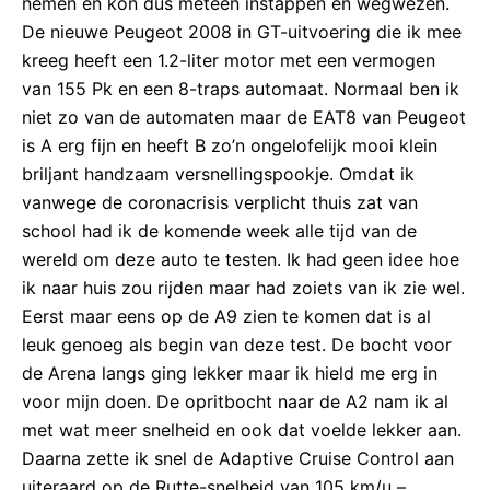
nemen en kon dus meteen instappen en wegwezen.
De nieuwe Peugeot 2008 in GT-uitvoering die ik mee
kreeg heeft een 1.2-liter motor met een vermogen
van 155 Pk en een 8-traps automaat. Normaal ben ik
niet zo van de automaten maar de EAT8 van Peugeot
is A erg fijn en heeft B zo’n ongelofelijk mooi klein
briljant handzaam versnellingspookje. Omdat ik
vanwege de coronacrisis verplicht thuis zat van
school had ik de komende week alle tijd van de
wereld om deze auto te testen. Ik had geen idee hoe
ik naar huis zou rijden maar had zoiets van ik zie wel.
Eerst maar eens op de A9 zien te komen dat is al
leuk genoeg als begin van deze test. De bocht voor
de Arena langs ging lekker maar ik hield me erg in
voor mijn doen. De opritbocht naar de A2 nam ik al
met wat meer snelheid en ook dat voelde lekker aan.
Daarna zette ik snel de Adaptive Cruise Control aan
uiteraard op de Rutte-snelheid van 105 km/u –