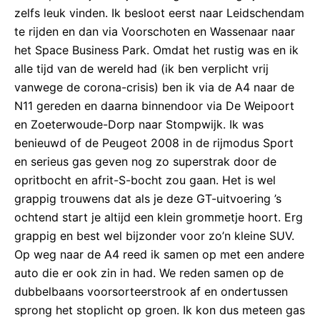
zelfs leuk vinden. Ik besloot eerst naar Leidschendam
te rijden en dan via Voorschoten en Wassenaar naar
het Space Business Park. Omdat het rustig was en ik
alle tijd van de wereld had (ik ben verplicht vrij
vanwege de corona-crisis) ben ik via de A4 naar de
N11 gereden en daarna binnendoor via De Weipoort
en Zoeterwoude-Dorp naar Stompwijk. Ik was
benieuwd of de Peugeot 2008 in de rijmodus Sport
en serieus gas geven nog zo superstrak door de
opritbocht en afrit-S-bocht zou gaan. Het is wel
grappig trouwens dat als je deze GT-uitvoering ’s
ochtend start je altijd een klein grommetje hoort. Erg
grappig en best wel bijzonder voor zo’n kleine SUV.
Op weg naar de A4 reed ik samen op met een andere
auto die er ook zin in had. We reden samen op de
dubbelbaans voorsorteerstrook af en ondertussen
sprong het stoplicht op groen. Ik kon dus meteen gas