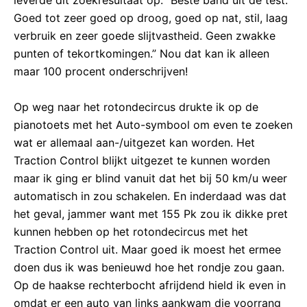
leverde dit zoekresultaat op: “Beste band uit de test.
Goed tot zeer goed op droog, goed op nat, stil, laag
verbruik en zeer goede slijtvastheid. Geen zwakke
punten of tekortkomingen.” Nou dat kan ik alleen
maar 100 procent onderschrijven!
Op weg naar het rotondecircus drukte ik op de
pianotoets met het Auto-symbool om even te zoeken
wat er allemaal aan-/uitgezet kan worden. Het
Traction Control blijkt uitgezet te kunnen worden
maar ik ging er blind vanuit dat het bij 50 km/u weer
automatisch in zou schakelen. En inderdaad was dat
het geval, jammer want met 155 Pk zou ik dikke pret
kunnen hebben op het rotondecircus met het
Traction Control uit. Maar goed ik moest het ermee
doen dus ik was benieuwd hoe het rondje zou gaan.
Op de haakse rechterbocht afrijdend hield ik even in
omdat er een auto van links aankwam die voorrang