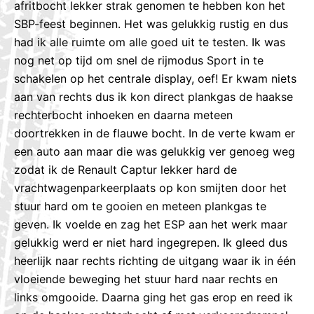
afritbocht lekker strak genomen te hebben kon het
SBP-feest beginnen. Het was gelukkig rustig en dus
had ik alle ruimte om alle goed uit te testen. Ik was
nog net op tijd om snel de rijmodus Sport in te
schakelen op het centrale display, oef! Er kwam niets
aan van rechts dus ik kon direct plankgas de haakse
rechterbocht inhoeken en daarna meteen
doortrekken in de flauwe bocht. In de verte kwam er
een auto aan maar die was gelukkig ver genoeg weg
zodat ik de Renault Captur lekker hard de
vrachtwagenparkeerplaats op kon smijten door het
stuur hard om te gooien en meteen plankgas te
geven. Ik voelde en zag het ESP aan het werk maar
gelukkig werd er niet hard ingegrepen. Ik gleed dus
heerlijk naar rechts richting de uitgang waar ik in één
vloeiende beweging het stuur hard naar rechts en
links omgooide. Daarna ging het gas erop en reed ik