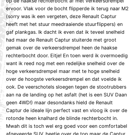
op de haakse rechterbocht af met verkeersdrempel
ervoor. Vlak voor de bocht flipperde ik terug naar M2
(sorry was ik een vergeten, deze Renault Captur
heeft met het stuur meedraaiende stuurflippers) en
gaf plankgas. Ik dacht ik even dat ik teveel snelheid
had maar de Renault Captur stuiterde met groot
gemak over de verkeersdrempel heen de haakse
rechterbocht door. Eitje! En toen werd ik overmoedig
want ik reed nog met een redelijke snelheid over de
hoge verkeersdrempel maar met te hoge snelheid
over de hoogste verkeersdrempel en dat voelde ik
ook. De veerschotels sloegen tegen de stootrubbers
aan na de landing op het asfalt (het is een SUV Daan
geen 4WD!) maar desondanks hield de Renault
Captur de ideale lijn perfect vast en vloog ik over de
rotonde heen knalhard de blinde rechterbocht in.
Mwah dit is toch wel erg goed voor een comfortabel
afgeveerde SUV, beetje over de top maar de Captur