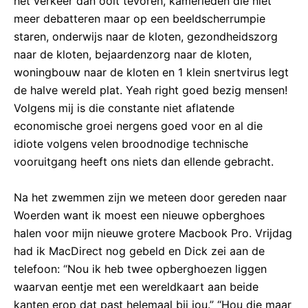
het verkeer dan ooit tevoren, kamerleden die niet
meer debatteren maar op een beeldscherrumpie
staren, onderwijs naar de kloten, gezondheidszorg
naar de kloten, bejaardenzorg naar de kloten,
woningbouw naar de kloten en 1 klein snertvirus legt
de halve wereld plat. Yeah right goed bezig mensen!
Volgens mij is die constante niet aflatende
economische groei nergens goed voor en al die
idiote volgens velen broodnodige technische
vooruitgang heeft ons niets dan ellende gebracht.
Na het zwemmen zijn we meteen door gereden naar
Woerden want ik moest een nieuwe opberghoes
halen voor mijn nieuwe grotere Macbook Pro. Vrijdag
had ik MacDirect nog gebeld en Dick zei aan de
telefoon: “Nou ik heb twee opberghoezen liggen
waarvan eentje met een wereldkaart aan beide
kanten erop dat past helemaal bij jou.” “Hou die maar