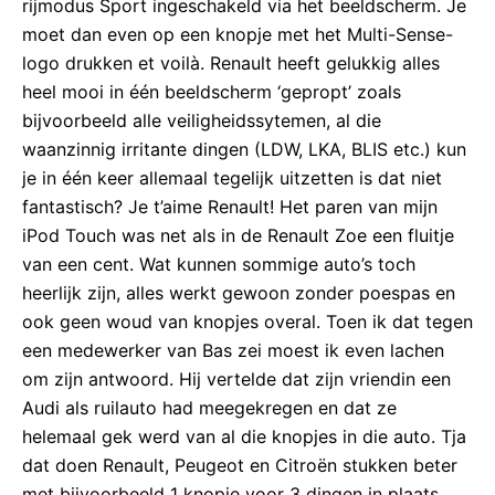
rijmodus Sport ingeschakeld via het beeldscherm. Je
moet dan even op een knopje met het Multi-Sense-
logo drukken et voilà. Renault heeft gelukkig alles
heel mooi in één beeldscherm ‘gepropt’ zoals
bijvoorbeeld alle veiligheidssytemen, al die
waanzinnig irritante dingen (LDW, LKA, BLIS etc.) kun
je in één keer allemaal tegelijk uitzetten is dat niet
fantastisch? Je t’aime Renault! Het paren van mijn
iPod Touch was net als in de Renault Zoe een fluitje
van een cent. Wat kunnen sommige auto’s toch
heerlijk zijn, alles werkt gewoon zonder poespas en
ook geen woud van knopjes overal. Toen ik dat tegen
een medewerker van Bas zei moest ik even lachen
om zijn antwoord. Hij vertelde dat zijn vriendin een
Audi als ruilauto had meegekregen en dat ze
helemaal gek werd van al die knopjes in die auto. Tja
dat doen Renault, Peugeot en Citroën stukken beter
met bijvoorbeeld 1 knopje voor 3 dingen in plaats