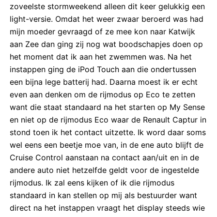
zoveelste stormweekend alleen dit keer gelukkig een
light-versie. Omdat het weer zwaar beroerd was had
mijn moeder gevraagd of ze mee kon naar Katwijk
aan Zee dan ging zij nog wat boodschapjes doen op
het moment dat ik aan het zwemmen was. Na het
instappen ging de iPod Touch aan die ondertussen
een bijna lege batterij had. Daarna moest ik er echt
even aan denken om de rijmodus op Eco te zetten
want die staat standaard na het starten op My Sense
en niet op de rijmodus Eco waar de Renault Captur in
stond toen ik het contact uitzette. Ik word daar soms
wel eens een beetje moe van, in de ene auto blijft de
Cruise Control aanstaan na contact aan/uit en in de
andere auto niet hetzelfde geldt voor de ingestelde
rijmodus. Ik zal eens kijken of ik die rijmodus
standaard in kan stellen op mij als bestuurder want
direct na het instappen vraagt het display steeds wie