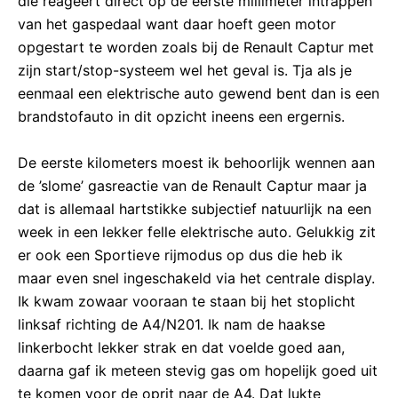
die reageert direct op de eerste millimeter intrappen
van het gaspedaal want daar hoeft geen motor
opgestart te worden zoals bij de Renault Captur met
zijn start/stop-systeem wel het geval is. Tja als je
eenmaal een elektrische auto gewend bent dan is een
brandstofauto in dit opzicht ineens een ergernis.
De eerste kilometers moest ik behoorlijk wennen aan
de ’slome’ gasreactie van de Renault Captur maar ja
dat is allemaal hartstikke subjectief natuurlijk na een
week in een lekker felle elektrische auto. Gelukkig zit
er ook een Sportieve rijmodus op dus die heb ik
maar even snel ingeschakeld via het centrale display.
Ik kwam zowaar vooraan te staan bij het stoplicht
linksaf richting de A4/N201. Ik nam de haakse
linkerbocht lekker strak en dat voelde goed aan,
daarna gaf ik meteen stevig gas om hopelijk goed uit
te komen voor de oprit naar de A4. Dat lukte