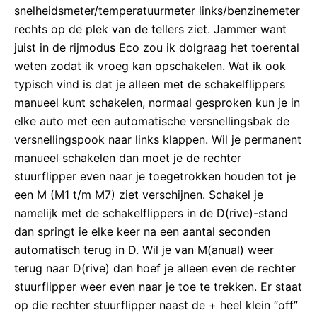
snelheidsmeter/temperatuurmeter links/benzinemeter
rechts op de plek van de tellers ziet. Jammer want
juist in de rijmodus Eco zou ik dolgraag het toerental
weten zodat ik vroeg kan opschakelen. Wat ik ook
typisch vind is dat je alleen met de schakelflippers
manueel kunt schakelen, normaal gesproken kun je in
elke auto met een automatische versnellingsbak de
versnellingspook naar links klappen. Wil je permanent
manueel schakelen dan moet je de rechter
stuurflipper even naar je toegetrokken houden tot je
een M (M1 t/m M7) ziet verschijnen. Schakel je
namelijk met de schakelflippers in de D(rive)-stand
dan springt ie elke keer na een aantal seconden
automatisch terug in D. Wil je van M(anual) weer
terug naar D(rive) dan hoef je alleen even de rechter
stuurflipper weer even naar je toe te trekken. Er staat
op die rechter stuurflipper naast de + heel klein “off”