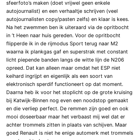
sfeerfoto’s maken (doet vrijwel geen enkele
autojournalist) en een verhaaltje schrijven (veel
autojournalisten copy/pasten zelfs) en klaar is kees.
Na het zwemmen ben ik uiteraard via de opritbocht
in ’t Heen naar huis gereden. Voor de opritbocht
flipperde ik in de rijmodus Sport terug naar M2
waarna ik plankgas gaf en superstrak met constant
licht piepende banden langs de witte lijn de N206
opreed. Dat kan alleen maar omdat het ESP niet
keihard ingrijpt en eigenlijk als een soort van
elektronisch sperdif functioneert op dat moment.
Daarna heb ik voor het stoplicht op de grote kruising
bij Katwijk-Binnen nog even een noodstop gemaakt
en die verliep perfect. De remmen zijn goed en ook
mooi doseerbaar maar het verbaast mij wel dat er
achter trommels zitten in plaats van schijven. Maar
goed Renault is niet he enige automerk met trommels