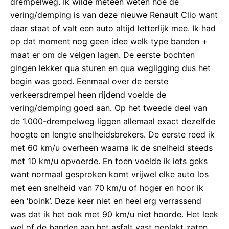
drempelweg. Ik wilde meteen weten hoe de
vering/demping is van deze nieuwe Renault Clio want
daar staat of valt een auto altijd letterlijk mee. Ik had
op dat moment nog geen idee welk type banden +
maat er om de velgen lagen. De eerste bochten
gingen lekker qua sturen en qua wegligging dus het
begin was goed. Eenmaal over de eerste
verkeersdrempel heen rijdend voelde de
vering/demping goed aan. Op het tweede deel van
de 1.000-drempelweg liggen allemaal exact dezelfde
hoogte en lengte snelheidsbrekers. De eerste reed ik
met 60 km/u overheen waarna ik de snelheid steeds
met 10 km/u opvoerde. En toen voelde ik iets geks
want normaal gesproken komt vrijwel elke auto los
met een snelheid van 70 km/u of hoger en hoor ik
een ‘boink’. Deze keer niet en heel erg verrassend
was dat ik het ook met 90 km/u niet hoorde. Het leek
wel of de banden aan het asfalt vast geplakt zaten