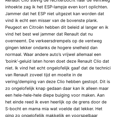
Renault Clio stevig de rechterbocht naar de ventweg
inhoekte zag ik het ESP-lampje even kort oplichten.
Jammer dat het ESP niet uitgezet kan worden dat
vind ik echt een misser van de bovenste plank.
Peugeot en Citroën hebben dit beleid al langer en ik
vind het best wel jammer dat Renault dat nu
overneemt. De verkeersdrempels op de ventweg
gingen lekker ondanks de hogere snelheid dan
normaal. Waar andere auto’s vrijwel allemaal een
‘boink’-geluid laten horen doet deze Renault Clio dat
niet. Ik vind het echt ongelofelijk gaaf dat de technici
van Renault zoveel tijd en moeite in de
vering/demping van deze Clio hebben gestopt. Dit is
zo ongelofelijk knap gedaan daar kan ik alleen maar
een hele-hele-hele diepe buiging voor maken. Aan
het einde reed ik even heerlijk op de grens door de
S-bocht en mama mia wat voelde dat lekker. Het
ging zo ongelofelijk makkelijk en voorspelbaar