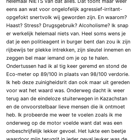
helemaal NIETS van dat alles. Dat toont maar weer
eens aan wat voor ongelofelijk agressief-irritant-
opgefokt snertvolk wij geworden zijn. En waarom?
Haast? Stress? Drugsgebruik? Alcoholisme? Ik snap
er werkelijk helemaal niets van. Heel soms wens je
dat je een politieagent in burger bent dan zou ik zijn
rijbewijs ter plekke intrekken, zijn sleutel innemen en
zeggen bel maar iemand om je op te halen.
Ondertussen had ik al tig keer geremd en stond de
Eco-meter op 89/100 in plaats van 98/100 verdorie.
Ik heb deze zuinigheidsrit dan ook maar uit gereden
voor wat het waard was. Onderweg dacht ik weer
terug aan de eindeloze stuiterwegen in Kazachstan
en de onvoorstelbaar lieve mensen die ik ontmoet
heb. Ik probeerde me weer te voelen zoals ik me
onderweg op de motor voelde want dat was een
onbeschrijfelijk lekker gevoel. Het lukte een beetje
waardoor mijn terugrit in ieder geval leuker was de