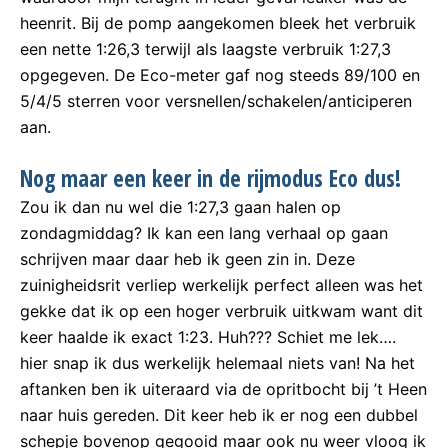
heenrit. Bij de pomp aangekomen bleek het verbruik
een nette 1:26,3 terwijl als laagste verbruik 1:27,3
opgegeven. De Eco-meter gaf nog steeds 89/100 en
5/4/5 sterren voor versnellen/schakelen/anticiperen
aan.
Nog maar een keer in de rijmodus Eco dus!
Zou ik dan nu wel die 1:27,3 gaan halen op
zondagmiddag? Ik kan een lang verhaal op gaan
schrijven maar daar heb ik geen zin in. Deze
zuinigheidsrit verliep werkelijk perfect alleen was het
gekke dat ik op een hoger verbruik uitkwam want dit
keer haalde ik exact 1:23. Huh??? Schiet me lek….
hier snap ik dus werkelijk helemaal niets van! Na het
aftanken ben ik uiteraard via de opritbocht bij ’t Heen
naar huis gereden. Dit keer heb ik er nog een dubbel
schepje bovenop gegooid maar ook nu weer vloog ik