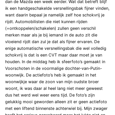
dan de Mazda een week eerder. Wat dat betreft blijf
ik een handgeschakelde versnellingsbak fijner vinden,
want daarin bepaal je namelijk zelf hoe schokvrij je
rijdt. Automobilisten die niet kunnen rijden
(=ontkoppelen/schakelen) zullen geen verschil
merken maar als je bij iemand in de auto zit die
vloeiend rijdt dan zul je dat als fijner ervaren. De
enige automatische versnellingsbak die wel volledig
schokvrij is dat is een CVT maar daar moet je van
houden. In de middag heb ik sfeerfoto’s gemaakt in
Voorschoten in de voormalige dochter-van-Putin-
woonwijk. De actiefoto’s heb ik gemaakt in het
woonwijkje waar de zoon van mijn oudste broer
woont, ik was daar al heel lang niet meer geweest
dus het werd wel weer eens tijd. De foto’s zijn
gelukkig mooi geworden alleen zit er geen actiefoto
met een liftend binnenste achterwiel bij. Mijn zwager
heeft het serieus geprobeerd maar het lukte niet en