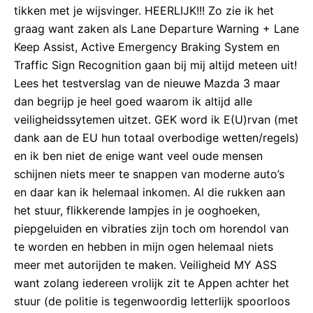
tikken met je wijsvinger. HEERLIJK!!! Zo zie ik het
graag want zaken als Lane Departure Warning + Lane
Keep Assist, Active Emergency Braking System en
Traffic Sign Recognition gaan bij mij altijd meteen uit!
Lees het testverslag van de nieuwe Mazda 3 maar
dan begrijp je heel goed waarom ik altijd alle
veiligheidssytemen uitzet. GEK word ik E(U)rvan (met
dank aan de EU hun totaal overbodige wetten/regels)
en ik ben niet de enige want veel oude mensen
schijnen niets meer te snappen van moderne auto’s
en daar kan ik helemaal inkomen. Al die rukken aan
het stuur, flikkerende lampjes in je ooghoeken,
piepgeluiden en vibraties zijn toch om horendol van
te worden en hebben in mijn ogen helemaal niets
meer met autorijden te maken. Veiligheid MY ASS
want zolang iedereen vrolijk zit te Appen achter het
stuur (de politie is tegenwoordig letterlijk spoorloos