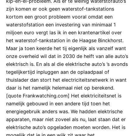
kip-en-ei-probleem. Als er te weinig waterstofauto’s
zijn komen er ook geen waterstof-tankstations
kortom een groot probleem vooral omdat een
waterstofstation een investering van minimaal 1
miljoen euro vergt las ik in een krantenartikel over
het waterstof-tankstation in de Haagse Binckhorst.
Maar ja toen keerde het tij eigenlijk als vanzelf want
onze overheid wil dat in 2030 de helft van alle auto’s
elektrisch is. En als al die elektrische auto’s ’s avonds
tegelijkertijd inpluggen aan de oplaadpaal of
thuislader dan stort het electriciteitsnetwerk in want
daar is het namelijk helemaal niet op berekend.
[quote Frankwatching.com] Het elektriciteitsnet is
namelijk gebouwd in een andere tijd toen het
energiegebruik anders was. We hadden elektrische
apparaten, maar niet zoveel als nu, laat staan dat er
elektrische auto’s opgeladen moeten worden. Het is
mogelijk dat je in een wijk zit waar het