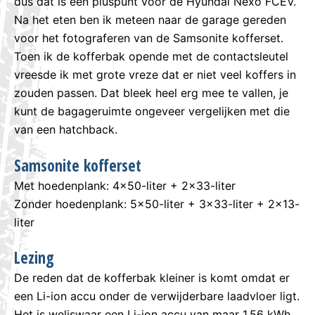
dus dat is een pluspunt voor de Hyundai Nexo FCEV.
Na het eten ben ik meteen naar de garage gereden
voor het fotograferen van de Samsonite kofferset.
Toen ik de kofferbak opende met de contactsleutel
vreesde ik met grote vreze dat er niet veel koffers in
zouden passen. Dat bleek heel erg mee te vallen, je
kunt de bagageruimte ongeveer vergelijken met die
van een hatchback.
Samsonite kofferset
Met hoedenplank: 4×50-liter + 2×33-liter
Zonder hoedenplank: 5×50-liter + 3×33-liter + 2×13-
liter
Lezing
De reden dat de kofferbak kleiner is komt omdat er
een Li-ion accu onder de verwijderbare laadvloer ligt.
Het is weliswaar een Li-ion accu van maar 1.56 kWh