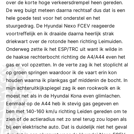
over de korte hoge verkeersdrempel heen gereden.
De weg buigt meteen daarna rechtsaf dus dat is een
hele goede test voor het onderstel en het
stuurgedrag. De Hyundai Nexo FCEV reageerde
voortreffelijk en ik draaide daarna heerlijk strak
driekwart over de rotonde heen richting Leimuiden.
Onderweg zette ik het ESP/TRC uit want ik wilde in
de haakse rechterbocht richting de A4/A44 even het
gas er vol opzetten. In de verte zag ik het stoplicht al
op groen springen waardoor ik de vaart erin kon
houden waarna ik plankgas gaf middenin de bocht. In
mijn achteruitkijkspiegel zag ik een rookwolk en ik
moest net als in de Hyundai Kona even glimlachen.
Eenmaal op de A44 heb ik stevig gas gegeven en
ben met 140-160 km/u richting Leiden gereden om te
zien of de actieradius net zo snel terug zou lopen als
bij een elektrische auto. Dat is duidelijk niet het geval