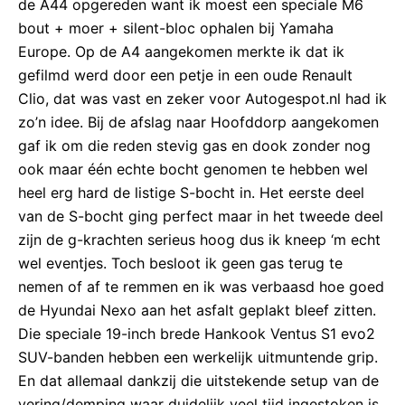
de A44 opgereden want ik moest een speciale M6
bout + moer + silent-bloc ophalen bij Yamaha
Europe. Op de A4 aangekomen merkte ik dat ik
gefilmd werd door een petje in een oude Renault
Clio, dat was vast en zeker voor Autogespot.nl had ik
zo’n idee. Bij de afslag naar Hoofddorp aangekomen
gaf ik om die reden stevig gas en dook zonder nog
ook maar één echte bocht genomen te hebben wel
heel erg hard de listige S-bocht in. Het eerste deel
van de S-bocht ging perfect maar in het tweede deel
zijn de g-krachten serieus hoog dus ik kneep ‘m echt
wel eventjes. Toch besloot ik geen gas terug te
nemen of af te remmen en ik was verbaasd hoe goed
de Hyundai Nexo aan het asfalt geplakt bleef zitten.
Die speciale 19-inch brede Hankook Ventus S1 evo2
SUV-banden hebben een werkelijk uitmuntende grip.
En dat allemaal dankzij die uitstekende setup van de
vering/demping waar duidelijk veel tijd ingestoken is