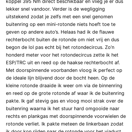
koppel 395 Nm direct beschikbaar en vlieg je er dus
lekker snel vandoor. Verder is de wegligging
uitstekend zodat je zelfs met een snel genomen
buitenring op een mini-rotonde niets hoeft toe te
geven op andere auto’s. Helaas had ik de flauwe
rechterbocht buiten de rotonde om niet vrij en dus
begon de lol pas echt bij het rotondecircus. Zo’n
honderd meter voor het rotondecircus zette ik het
ESP/TRC uit en reed op de haakse rechterbocht af.
Met doorspinnende voorbanden vloog ik perfect op
de ideale lijn blijvend door de bocht heen. Op de
kleine rotonde draaide ik weer om via de binnenring
en reed op de grote rotonde af waar ik de buitenring
pakte. Ik gaf stevig gas en vloog mooi strak over de
buitenring waarna ik het stuur hard omgooide naar
rechts en plankgas met doorspinnende voorwielen de
rotonde verliet. Ik pakte meteen de linkerbaan zodat
ik door kon rijden naar de rotonde voor het viaduct.