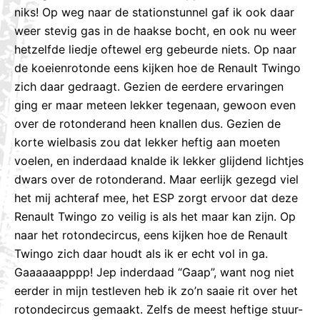
niks! Op weg naar de stationstunnel gaf ik ook daar
weer stevig gas in de haakse bocht, en ook nu weer
hetzelfde liedje oftewel erg gebeurde niets. Op naar
de koeienrotonde eens kijken hoe de Renault Twingo
zich daar gedraagt. Gezien de eerdere ervaringen
ging er maar meteen lekker tegenaan, gewoon even
over de rotonderand heen knallen dus. Gezien de
korte wielbasis zou dat lekker heftig aan moeten
voelen, en inderdaad knalde ik lekker glijdend lichtjes
dwars over de rotonderand. Maar eerlijk gezegd viel
het mij achteraf mee, het ESP zorgt ervoor dat deze
Renault Twingo zo veilig is als het maar kan zijn. Op
naar het rotondecircus, eens kijken hoe de Renault
Twingo zich daar houdt als ik er echt vol in ga.
Gaaaaaapppp! Jep inderdaad “Gaap”, want nog niet
eerder in mijn testleven heb ik zo’n saaie rit over het
rotondecircus gemaakt. Zelfs de meest heftige stuur-