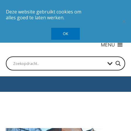
Deze website gebruikt cookies om
alles goed te laten werken.
OK
MENU
Autotesten