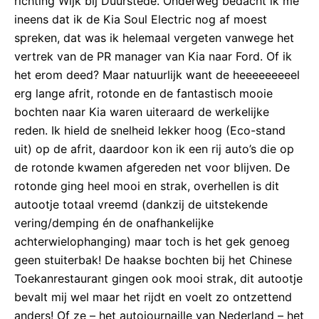
richting Wijk bij Duurstede. Onderweg bedacht ik me
ineens dat ik de Kia Soul Electric nog af moest
spreken, dat was ik helemaal vergeten vanwege het
vertrek van de PR manager van Kia naar Ford. Of ik
het erom deed? Maar natuurlijk want de heeeeeeeeel
erg lange afrit, rotonde en de fantastisch mooie
bochten naar Kia waren uiteraard de werkelijke
reden. Ik hield de snelheid lekker hoog (Eco-stand
uit) op de afrit, daardoor kon ik een rij auto’s die op
de rotonde kwamen afgereden net voor blijven. De
rotonde ging heel mooi en strak, overhellen is dit
autootje totaal vreemd (dankzij de uitstekende
vering/demping én de onafhankelijke
achterwielophanging) maar toch is het gek genoeg
geen stuiterbak! De haakse bochten bij het Chinese
Toekanrestaurant gingen ook mooi strak, dit autootje
bevalt mij wel maar het rijdt en voelt zo ontzettend
anders! Of ze – het autojournaille van Nederland – het