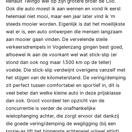
Renault Twingo wel op zijn grotere broer de Clio.
Ook die auto moest ik aan wennen en vond ik eerst
helemaal niet mooi, maar een jaar later vind ik ’m
steeds mooier worden. Eigenlijk is dat het moeilijkste
wat er is, een auto ontwerpen die mensen langzaam
aan mooier gaan vinden. De vervelende steile
verkeersdrempels in Vogelenzang gingen best goed,
alhoewel ik aan de voorkant wel wat stick-slip (er
stond dan ook nog maar 1.500 km op de teller)
voelde. Die stick-slip verdwijnt overigens vanzelf met
het stijgen van de kilometerstand. De vering/demping
zit perfect tussen comfortabel en sportief in, dit is
veel beter dan welke kleine auto in deze prijsklasse
dan ook. Groot voordeel ten opzicht van de
concurrentie is verder de onafhankelijke
wielophanging achter, die zorgt ervoor dat dankzij
die goede vering/demping de wegligging (bij een
torsie-as lift het binnenste achterwiel vrijwel altijd)