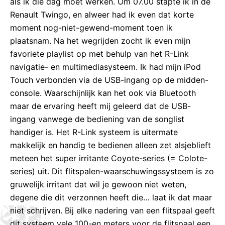
als ik die dag moet werken. Om 07.00 stapte ik in de
Renault Twingo, en alweer had ik even dat korte
moment nog-niet-gewend-moment toen ik
plaatsnam. Na het wegrijden zocht ik even mijn
favoriete playlist op met behulp van het R-Link
navigatie- en multimediasysteem. Ik had mijn iPod
Touch verbonden via de USB-ingang op de midden-
console. Waarschijnlijk kan het ook via Bluetooth
maar de ervaring heeft mij geleerd dat de USB-
ingang vanwege de bediening van de songlist
handiger is. Het R-Link systeem is uitermate
makkelijk en handig te bedienen alleen zet alsjeblieft
meteen het super irritante Coyote-series (= Colote-
series) uit. Dit flitspalen-waarschuwingssysteem is zo
gruwelijk irritant dat wil je gewoon niet weten,
degene die dit verzonnen heeft die… laat ik dat maar
niet schrijven. Bij elke nadering van een flitspaal geeft
dit systeem vele 100-en meters voor de flitspaal een