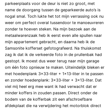
parkeerplaats voor de deur is niet zo groot, met
name de doorgang tussen de geparkeerde auto’s is
nogal smal. Toch lukte het tot mijn verrassing ook nu
weer om perfect overal tussendoor te manoeuvreren
zonder te hoeven steken. Na mijn bezoek aan de
metaalwarenzaak heb ik eerst even alle spullen naar
mijn appartement gebracht, en daarna heb ik de
Samsonite kofferset gefotografeerd. Na thuiskomst
zag ik dat ik de verkeerde foto in de prullenbak had
gestopt. Ik moest dus weer terug naar mijn garage
om één foto opnieuw te maken. Uiteindelijk bleken er
met hoedenplank 3×33-liter + 1×13-liter in te passen
en zonder hoedenplank: 3×33-liter + 3×13-liter. Dat
viel mij heel erg mee want ik had verwacht dat er
minder koffers in zouden passen. Direct onder de
bodem van de kofferbak zit een afschroefbare
afdekplaat die na verwijdering het motorblok direct