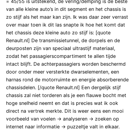
= 45/55 is uitstekend, de vering/demping is de beste
van alle kleine auto’s in dit segment en het chassis is
zo stijf als het maar kan zijn. Ik was daar zeer verrast
over maar toen ik dit las snapte ik hoe het komt dat
het chassis deze kleine auto zo stijf is: [quote
Renault.nl] De transmissietunnel, de dorpels en de
deurposten zijn van speciaal ultrastijf materiaal,
zodat het passagierscompartiment te allen tijde
intact blijft. De achterpassagiers worden beschermd
door onder meer versterkte dwarselementen, een
harnas rond de motorruimte en energie absorberende
chassisdelen. [/quote Renault.nl] Een dergelijk stijf
chassis zal niet torderen als je een flauwe bocht met
hoge snelheid neemt en dat is precies wat ik ook
direct na vertrek merkte. Dit is weer eens een mooi
voorbeeld van voelen -> analyseren -> zoeken op
internet naar informatie -> puzzeltje valt in elkaar.