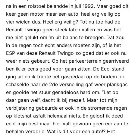
na in een rolstoel belandde in juli 1992. Maar goed dit
keer geen motor maar een auto, heel erg veilig op
vier wielen dus. Heel erg veilig? Tot nu toe had de
Renault Twingo geen steek laten vallen en was het
me niet gelukt om ’m uit balans te brengen. Dat zou
in de regen toch echt anders moeten zijn, of is het
ESP van deze Renault Twingo zo goed dat er ook nu
weer niets gebeurt. Op het parkeerterrein gearriveerd
ben ik er eens goed voor gaan zitten. De Eco-stand
ging uit en ik trapte het gaspedaal op de bodem op
schakelde naar de 2de versnelling gaf weer plankgas
en gooide het stuur genadeloos hard om. “Let op
daar gaan we!”, dacht ik bij mezelf. Maar tot mijn
verbijstering gebeurde er ook in de stromende regen
op kletsnat asfalt helemaal niets. En geloof ik deed
echt mijn best maar hier valt gewoon geen eer aan te
behalen verdorie. Wat is dit voor een auto!? Het