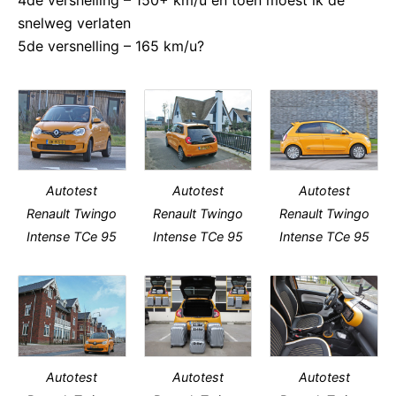
4de versnelling – 150+ km/u en toen moest ik de
snelweg verlaten
5de versnelling – 165 km/u?
Autotest
Autotest
Autotest
Renault Twingo
Renault Twingo
Renault Twingo
Intense TCe 95
Intense TCe 95
Intense TCe 95
Autotest
Autotest
Autotest