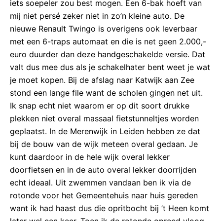
iets soepeler zou best mogen. Een 6-bak hoeft van
mij niet persé zeker niet in zo’n kleine auto. De
nieuwe Renault Twingo is overigens ook leverbaar
met een 6-traps automaat en die is net geen 2.000,-
euro duurder dan deze handgeschakelde versie. Dat
valt dus mee dus als je schakelhater bent weet je wat
je moet kopen. Bij de afslag naar Katwijk aan Zee
stond een lange file want de scholen gingen net uit.
Ik snap echt niet waarom er op dit soort drukke
plekken niet overal massaal fietstunneltjes worden
geplaatst. In de Merenwijk in Leiden hebben ze dat
bij de bouw van de wijk meteen overal gedaan. Je
kunt daardoor in de hele wijk overal lekker
doorfietsen en in de auto overal lekker doorrijden
echt ideaal. Uit zwemmen vandaan ben ik via de
rotonde voor het Gemeentehuis naar huis gereden
want ik had haast dus die opritbocht bij ’t Heen komt
later wel een keer. Toen ik de rotonde opreed vloog