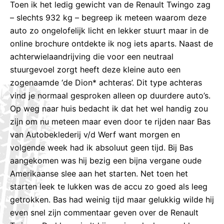
Toen ik het ledig gewicht van de Renault Twingo zag
– slechts 932 kg – begreep ik meteen waarom deze
auto zo ongelofelijk licht en lekker stuurt maar in de
online brochure ontdekte ik nog iets aparts. Naast de
achterwielaandrijving die voor een neutraal
stuurgevoel zorgt heeft deze kleine auto een
zogenaamde ‘de Dion* achteras’. Dit type achteras
vind je normaal gesproken alleen op duurdere auto’s.
Op weg naar huis bedacht ik dat het wel handig zou
zijn om nu meteen maar even door te rijden naar Bas
van Autobeklederij v/d Werf want morgen en
volgende week had ik absoluut geen tijd. Bij Bas
aangekomen was hij bezig een bijna vergane oude
Amerikaanse slee aan het starten. Net toen het
starten leek te lukken was de accu zo goed als leeg
getrokken. Bas had weinig tijd maar gelukkig wilde hij
even snel zijn commentaar geven over de Renault