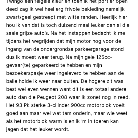
Twingo een felgele kleur en toen ik het portier open
deed zag ik wel heel erg frivole bekleding namelijk
zwart/geel gestreept met witte randen. Heerlijk hier
hou ik van dat is toch duizend maal leuker dan al die
saaie grijze auto’s. Na het instappen bedacht ik me
tijdens het wegrijden dat mijn motor nog voor de
ingang van de ondergrondse parkeergarage stond
dus ik moest weer terug. Na mijn gele 125cc-
gevaar(te) geparkeerd te hebben en mijn
bezoekerspasje weer ingeleverd te hebben aan de
balie holde ik weer naar buiten. De hogere zit was
best wel even wennen want dit is een totaal andere
auto dan die Peugeot 208 waar ik zonet nog in reed.
Het 93 Pk sterke 3-cilinder 900cc motorblok voelt
goed aan maar wel wat tam onderin, maar wie weet
als het motorblok warm is en ik ‘m in toeren kan
jagen dat het leuker wordt.