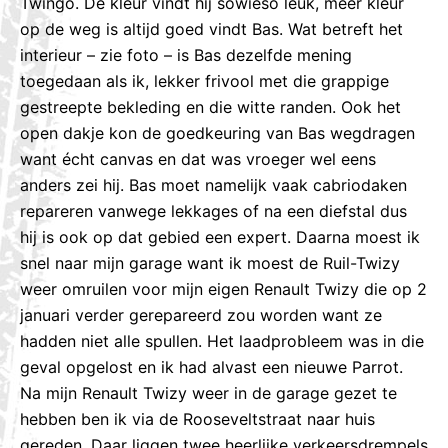
Twingo. De kleur vindt hij sowieso leuk, meer kleur
op de weg is altijd goed vindt Bas. Wat betreft het
interieur – zie foto – is Bas dezelfde mening
toegedaan als ik, lekker frivool met die grappige
gestreepte bekleding en die witte randen. Ook het
open dakje kon de goedkeuring van Bas wegdragen
want écht canvas en dat was vroeger wel eens
anders zei hij. Bas moet namelijk vaak cabriodaken
repareren vanwege lekkages of na een diefstal dus
hij is ook op dat gebied een expert. Daarna moest ik
snel naar mijn garage want ik moest de Ruil-Twizy
weer omruilen voor mijn eigen Renault Twizy die op 2
januari verder gerepareerd zou worden want ze
hadden niet alle spullen. Het laadprobleem was in die
geval opgelost en ik had alvast een nieuwe Parrot.
Na mijn Renault Twizy weer in de garage gezet te
hebben ben ik via de Rooseveltstraat naar huis
gereden. Daar liggen twee heerlijke verkeersdrempels