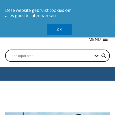
Deze website gebruikt cookies om
alles goed te laten werken.
OK
MENU
Autotesten