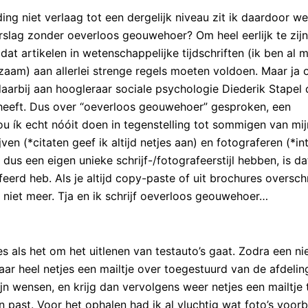
ng niet verlaag tot een dergelijk niveau zit ik daardoor we
rslag zonder oeverloos geouwehoer? Om heel eerlijk te zijn
at artikelen in wetenschappelijke tijdschriften (ik ben al 
aam) aan allerlei strenge regels moeten voldoen. Maar ja 
 daarbij aan hoogleraar sociale psychologie Diederik Stapel 
heeft. Dus over “oeverloos geouwehoer” gesproken, een
u ík echt nóóit doen in tegenstelling tot sommigen van mij
ijven (*citaten geef ik altijd netjes aan) en fotograferen (*in
n dus een eigen unieke schrijf-/fotografeerstijl hebben, is da
erd heb. Als je altijd copy-paste of uit brochures overschr
niet meer. Tja en ik schrijf oeverloos geouwehoer…
es als het om het uitlenen van testauto’s gaat. Zodra een n
ar heel netjes een mailtje over toegestuurd van de afdeling
ijn wensen, en krijg dan vervolgens weer netjes een mailtje 
 past. Voor het ophalen had ik al vluchtig wat foto’s voorbi