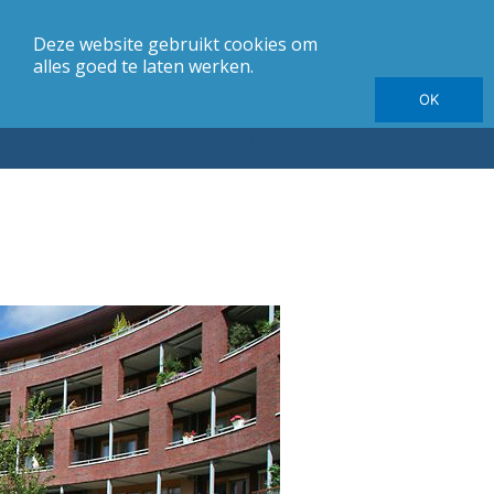
Deze website gebruikt cookies om
merk
Carrosserie
Jaargang
Elektrische autotesten
alles goed te laten werken.
OK
Autotesten