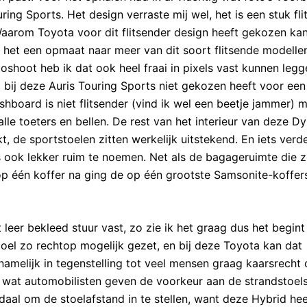
ing Sports. Het design verraste mij wel, het is een stuk fli
aarom Toyota voor dit flitsender design heeft gekozen kan
is het een opmaat naar meer van dit soort flitsende modellen
toshoot heb ik dat ook heel fraai in pixels vast kunnen legg
 bij deze Auris Touring Sports niet gekozen heeft voor een
hboard is niet flitsender (vind ik wel een beetje jammer) 
e toeters en bellen. De rest van het interieur van deze D
, de sportstoelen zitten werkelijk uitstekend. En iets verd
s ook lekker ruim te noemen. Net als de bagageruimte die 
op één koffer na ging de op één grootste Samsonite-koffer
 leer bekleed stuur vast, zo zie ik het graag dus het begint
oel zo rechtop mogelijk gezet, en bij deze Toyota kan dat
t namelijk in tegenstelling tot veel mensen graag kaarsrecht
l wat automobilisten geven de voorkeur aan de strandstoel
al om de stoelafstand in te stellen, want deze Hybrid hee