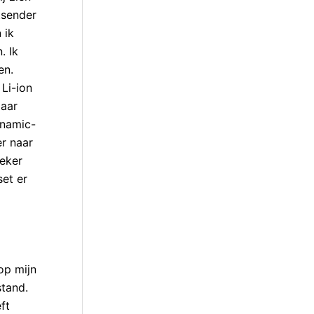
tsender
 ik
. Ik
en.
 Li-ion
maar
ynamic-
er naar
zeker
set er
 op mijn
stand.
ft