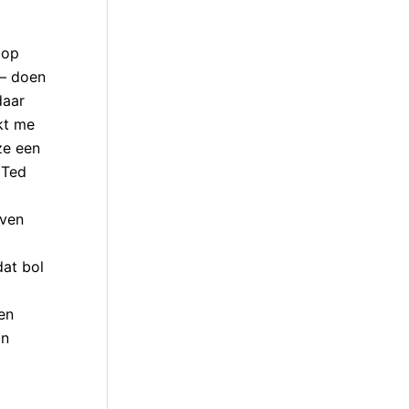
 op
 – doen
daar
kt me
ze een
 Ted
jven
dat bol
en
an