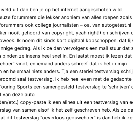
veld uit dan ben je op het internet aangeschoten wild.
ieuze forummers die lekker anoniem van alles roepen zoals
 forummers ook collega journalisten – oa. van autogetest.nl
eker nooit gehoord van copyright, yeah right!) en schrijven 
oweek. Ik noem dit sinds kort digitaal kopschoppen, dat lij
nnige gedrag. Als ik ze dan vervolgens een mail stuur dat 
n binden ze ineens heel snel in. En laatst moest ik lezen dat
hoer” vindt, en iemand anders schreef dat ik het in mijn
en helemaal niets anders. Tja een steriel testverslag schri
verdomd saai testverslag. Ik heb heel even met de gedachte
uring Sports een samengesteld testverslag te ‘schrijven’ 
el van deze auto
den/etc.) copy-paste ik een alinea uit een testverslag van e
erslag van samen alsof ik het zelf geschreven heb. Als ze d
t dit testverslag “oeverloos geouwehoer” is dan heb ik ze