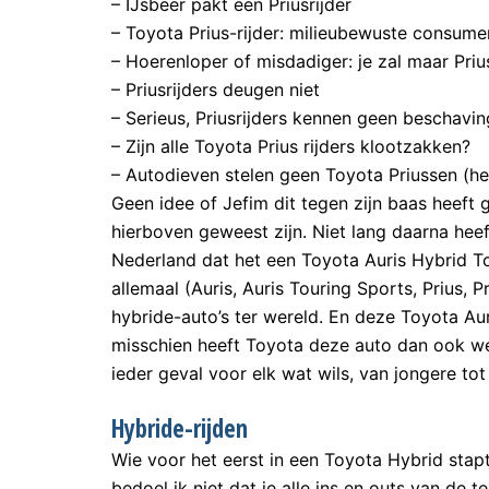
– IJsbeer pakt een Priusrijder
– Toyota Prius-rijder: milieubewuste consument
– Hoerenloper of misdadiger: je zal maar Prius
– Priusrijders deugen niet
– Serieus, Priusrijders kennen geen beschaving
– Zijn alle Toyota Prius rijders klootzakken?
– Autodieven stelen geen Toyota Priussen (he
Geen idee of Jefim dit tegen zijn baas heeft 
hierboven geweest zijn. Niet lang daarna hee
Nederland dat het een Toyota Auris Hybrid Tou
allemaal (Auris, Auris Touring Sports, Prius, 
hybride-auto’s ter wereld. En deze Toyota Au
misschien heeft Toyota deze auto dan ook we
ieder geval voor elk wat wils, van jongere to
Hybride-rijden
Wie voor het eerst in een Toyota Hybrid stap
bedoel ik niet dat je alle ins en outs van de