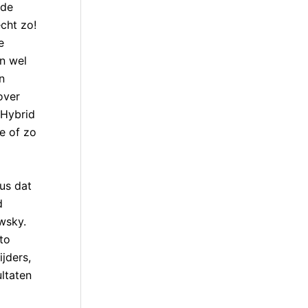
 de
cht zo!
e
n wel
n
over
 Hybrid
oe of zo
us dat
d
wsky.
uto
jders,
ultaten