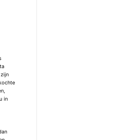
s
ta
zijn
rkochte
en,
u in
dan
en