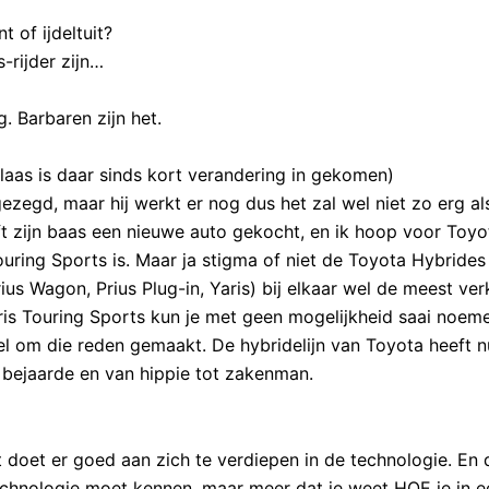
 of ijdeltuit?
-rijder zijn…
. Barbaren zijn het.
laas is daar sinds kort verandering in gekomen)
gezegd, maar hij werkt er nog dus het zal wel niet zo erg al
ft zijn baas een nieuwe auto gekocht, en ik hoop voor Toyo
ring Sports is. Maar ja stigma of niet de Toyota Hybrides 
Prius Wagon, Prius Plug-in, Yaris) bij elkaar wel de meest ve
ris Touring Sports kun je met geen mogelijkheid saai noem
l om die reden gemaakt. De hybridelijn van Toyota heeft n
t bejaarde en van hippie tot zakenman.
t doet er goed aan zich te verdiepen in de technologie. En 
 technologie moet kennen, maar meer dat je weet HOE je in e