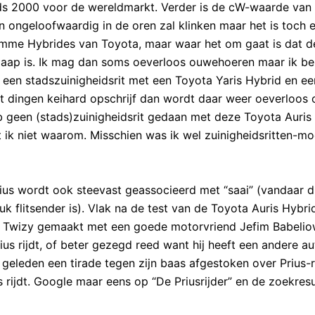
inds 2000 voor de wereldmarkt. Verder is de cW-waarde van
n ongeloofwaardig in de oren zal klinken maar het is toch e
limme Hybrides van Toyota, maar waar het om gaat is dat d
 aap is. Ik mag dan soms oeverloos ouwehoeren maar ik be
or een stadszuinigheidsrit met een Toyota Yaris Hybrid en ee
ort dingen keihard opschrijf dan wordt daar weer oeverloos 
geen (stads)zuinigheidsrit gedaan met deze Toyota Auris
et ik niet waarom. Misschien was ik wel zuinigheidsritten-m
rius wordt ook steevast geassocieerd met “saai” (vandaar d
k flitsender is). Vlak na de test van de Toyota Auris Hybri
ult Twizy gemaakt met een goede motorvriend Jefim Babelio
rius rijdt, of beter gezegd reed want hij heeft een andere a
geleden een tirade tegen zijn baas afgestoken over Prius-ri
s rijdt. Google maar eens op “De Priusrijder” en de zoekres