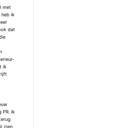
l met
 heb ik
meer
ook dat
die
n
terieur-
t ik
ijft
ieuw
 PR. Ik
terug
j zien