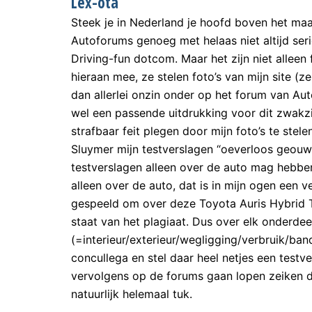
Lex-ota
Steek je in Nederland je hoofd boven het maai
Autoforums genoeg met helaas niet altijd ser
Driving-fun dotcom. Maar het zijn niet alleen
hieraan mee, ze stelen foto’s van mijn site (z
dan allerlei onzin onder op het forum van Aut
wel een passende uitdrukking voor dit zwakzi
strafbaar feit plegen door mijn foto’s te stele
Sluymer mijn testverslagen “oeverloos geouwe
testverslagen alleen over de auto mag hebben 
alleen over de auto, dat is in mijn ogen een 
gespeeld om over deze Toyota Auris Hybrid To
staat van het plagiaat. Dus over elk onderde
(=interieur/exterieur/wegligging/verbruik/ban
concullega en stel daar heel netjes een testv
vervolgens op de forums gaan lopen zeiken da
natuurlijk helemaal tuk.