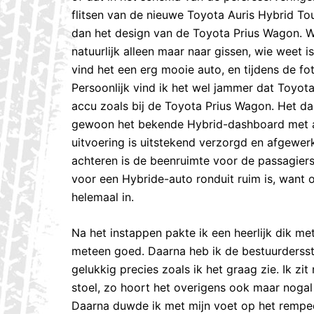
flitsen van de nieuwe Toyota Auris Hybrid Tour
dan het design van de Toyota Prius Wagon. W
natuurlijk alleen maar naar gissen, wie weet 
vind het een erg mooie auto, en tijdens de fo
Persoonlijk vind ik het wel jammer dat Toyota
accu zoals bij de Toyota Prius Wagon. Het das
gewoon het bekende Hybrid-dashboard met all
uitvoering is uitstekend verzorgd en afgewerkt
achteren is de beenruimte voor de passagier
voor een Hybride-auto ronduit ruim is, want 
helemaal in.
Na het instappen pakte ik een heerlijk dik met
meteen goed. Daarna heb ik de bestuurdersst
gelukkig precies zoals ik het graag zie. Ik zi
stoel, zo hoort het overigens ook maar noga
Daarna duwde ik met mijn voet op het rempeda