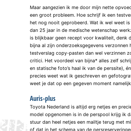
Maar aangezien ik me door mijn nette opvoedi
een groot probleem. Hoe schrijf ik een testve
het nog nooit geprobeerd. Wat ik wel weet is d
dan 25 jaar in de medische wetenschap werkz
is blijkbaar geen recept voor kwaliteit, denk
bijna al zijn onderzoeksgegevens verzonnen 
testverslag copy-pasten dan wel verzinnen zo
critici. Het voordeel van bijna* alles zelf schr
en statische foto’s haal ik van de perssite), é
precies weet wat ik geschreven en gefotografe
weet je dat op een gegeven moment namelijk 
Auris-plus
Toyota Nederland is altijd erg netjes en preci
model opgenomen is in de perspool krijg ik da
stuur dan heel netjes een mailtje terug met m
of dat in het schema van de persreserveringen