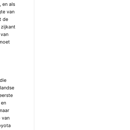
 en als
gte van
t de
 zijkant
 van
 moet
die
rlandse
eerste
 en
 maar
e van
oyota