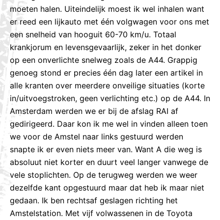
moeten halen. Uiteindelijk moest ik wel inhalen want
er reed een lijkauto met één volgwagen voor ons met
een snelheid van hooguit 60-70 km/u. Totaal
krankjorum en levensgevaarlijk, zeker in het donker
op een onverlichte snelweg zoals de A44. Grappig
genoeg stond er precies één dag later een artikel in
alle kranten over meerdere onveilige situaties (korte
in/uitvoegstroken, geen verlichting etc.) op de A44. In
Amsterdam werden we er bij de afslag RAI af
gedirigeerd. Daar kon ik me wel in vinden alleen toen
we voor de Amstel naar links gestuurd werden
snapte ik er even niets meer van. Want A die weg is
absoluut niet korter en duurt veel langer vanwege de
vele stoplichten. Op de terugweg werden we weer
dezelfde kant opgestuurd maar dat heb ik maar niet
gedaan. Ik ben rechtsaf geslagen richting het
Amstelstation. Met vijf volwassenen in de Toyota