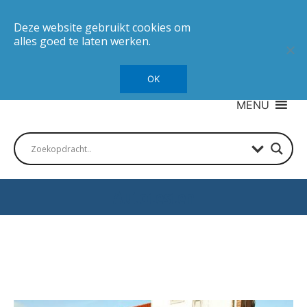
Deze website gebruikt cookies om
alles goed te laten werken.
OK
MENU
Autotesten