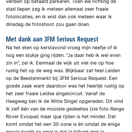
verdien op betaald parkeren. Toen we richting de
stad liepen zag ik meteen allemaal zeer fraaie
fotolocaties, en ik wist dan ook meteen waar ik
dinsdag de fotoshoot zou gaan doen.
Met dank aan 3FM Serious Request
Na het eten op kerstavond vroeg mijn neefje of ik
nog een stukje ging rijden. “Ja daar heb ik wel even
zin in”, zei ik. Eenmaal de wijk uit viel me op hoe
rustig het op de weg was. Blijkbaar zat heel Leiden
op de Beestenmarkt bij 3FM Serious Request. Een
goede zaak want daardoor was het heerlijk rustig op
het zeer fraaie Leidse singelcircuit. Vanaf de
Haagweg ben ik de Witte Singel opgereden. Dit vind
ik zelf één van de mooiste gedeeltes (zie foto Range
Rover Evoque) maar qua rijden is het minder. Dat
komt omdat het een 30-zone is én omdat de enige
mooie bocht zo smal is dat je bijkant met je