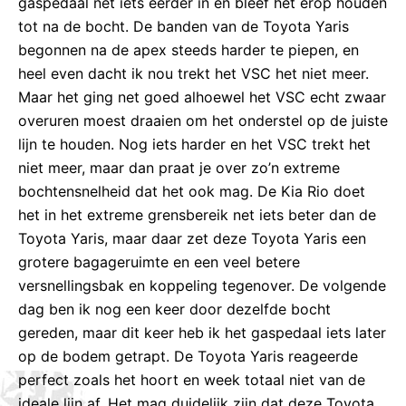
gaspedaal net iets eerder in en bleef het erop houden
tot na de bocht. De banden van de Toyota Yaris
begonnen na de apex steeds harder te piepen, en
heel even dacht ik nou trekt het VSC het niet meer.
Maar het ging net goed alhoewel het VSC echt zwaar
overuren moest draaien om het onderstel op de juiste
lijn te houden. Nog iets harder en het VSC trekt het
niet meer, maar dan praat je over zo’n extreme
bochtensnelheid dat het ook mag. De Kia Rio doet
het in het extreme grensbereik net iets beter dan de
Toyota Yaris, maar daar zet deze Toyota Yaris een
grotere bagageruimte en een veel betere
versnellingsbak en koppeling tegenover. De volgende
dag ben ik nog een keer door dezelfde bocht
gereden, maar dit keer heb ik het gaspedaal iets later
op de bodem getrapt. De Toyota Yaris reageerde
perfect zoals het hoort en week totaal niet van de
ideale lijn af. Het mag duidelijk zijn dat deze Toyota