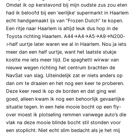
Omdat ik op kerstavond bij mijn oudste zus zou eten
had ik beloofd bij een ‘eerlijke’ supermarkt in Haarlem
echt handgemaakt ijs van “Frozen Dutch” te kopen.
Een ritje naar Haarlem is altijd leuk dus hop in de
Toyota richting Haarlem. A44->A4->A5->A9->N200-
>half uurtje later waren we al in Haarlem. Nou ja iets
meer dan een half uurtje, want het laatste stukje
kostte me iets meer tijd. De spaghetti wirwar van
nieuwe wegen richting het centrum brachten de
NavSat van slag. Uiteindelijk zat er niets anders op
dan om te draaien en het nog een keer te proberen.
Deze keer reed ik op de borden en dat ging wel
goed, alleen kwam ik nog een behoorlijk gevaarlijke
situatie tegen. In een hele mooie bocht op een fly-
over moest ik plotseling remmen vanwege auto’s die
vlak na deze mooie blinde bocht stil stonden voor
een stoplicht. Niet echt slim bedacht als je het mij