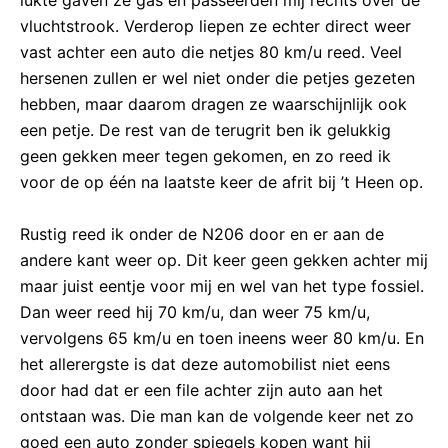
lukte gaven ze gas en passeerden mij rechts over de
vluchtstrook. Verderop liepen ze echter direct weer
vast achter een auto die netjes 80 km/u reed. Veel
hersenen zullen er wel niet onder die petjes gezeten
hebben, maar daarom dragen ze waarschijnlijk ook
een petje. De rest van de terugrit ben ik gelukkig
geen gekken meer tegen gekomen, en zo reed ik
voor de op één na laatste keer de afrit bij ’t Heen op.
Rustig reed ik onder de N206 door en er aan de
andere kant weer op. Dit keer geen gekken achter mij
maar juist eentje voor mij en wel van het type fossiel.
Dan weer reed hij 70 km/u, dan weer 75 km/u,
vervolgens 65 km/u en toen ineens weer 80 km/u. En
het allerergste is dat deze automobilist niet eens
door had dat er een file achter zijn auto aan het
ontstaan was. Die man kan de volgende keer net zo
goed een auto zonder spiegels kopen want hij