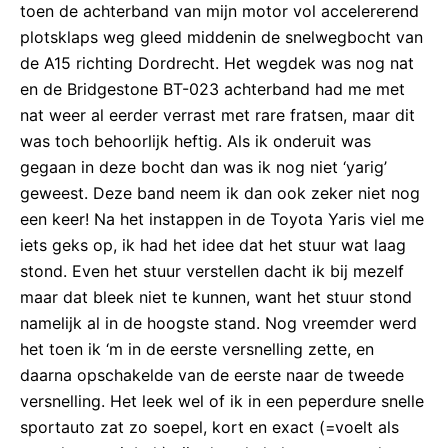
toen de achterband van mijn motor vol accelererend
plotsklaps weg gleed middenin de snelwegbocht van
de A15 richting Dordrecht. Het wegdek was nog nat
en de Bridgestone BT-023 achterband had me met
nat weer al eerder verrast met rare fratsen, maar dit
was toch behoorlijk heftig. Als ik onderuit was
gegaan in deze bocht dan was ik nog niet ‘yarig’
geweest. Deze band neem ik dan ook zeker niet nog
een keer! Na het instappen in de Toyota Yaris viel me
iets geks op, ik had het idee dat het stuur wat laag
stond. Even het stuur verstellen dacht ik bij mezelf
maar dat bleek niet te kunnen, want het stuur stond
namelijk al in de hoogste stand. Nog vreemder werd
het toen ik ‘m in de eerste versnelling zette, en
daarna opschakelde van de eerste naar de tweede
versnelling. Het leek wel of ik in een peperdure snelle
sportauto zat zo soepel, kort en exact (=voelt als