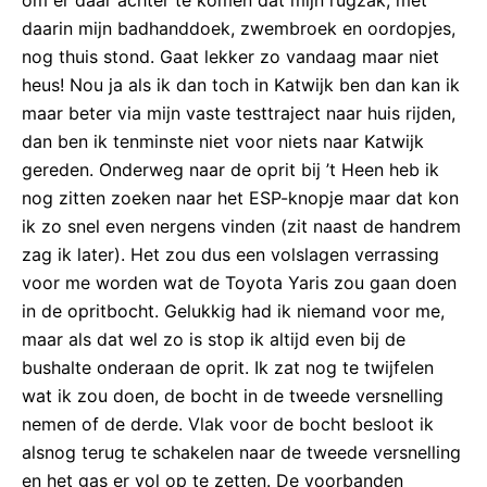
om er daar achter te komen dat mijn rugzak, met
daarin mijn badhanddoek, zwembroek en oordopjes,
nog thuis stond. Gaat lekker zo vandaag maar niet
heus! Nou ja als ik dan toch in Katwijk ben dan kan ik
maar beter via mijn vaste testtraject naar huis rijden,
dan ben ik tenminste niet voor niets naar Katwijk
gereden. Onderweg naar de oprit bij ’t Heen heb ik
nog zitten zoeken naar het ESP-knopje maar dat kon
ik zo snel even nergens vinden (zit naast de handrem
zag ik later). Het zou dus een volslagen verrassing
voor me worden wat de Toyota Yaris zou gaan doen
in de opritbocht. Gelukkig had ik niemand voor me,
maar als dat wel zo is stop ik altijd even bij de
bushalte onderaan de oprit. Ik zat nog te twijfelen
wat ik zou doen, de bocht in de tweede versnelling
nemen of de derde. Vlak voor de bocht besloot ik
alsnog terug te schakelen naar de tweede versnelling
en het gas er vol op te zetten. De voorbanden