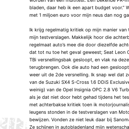
bladen, daar heb ik een apart budget voor.” W
met 1 miljoen euro voor mijn neus dan nog gaa
Ik krijg regelmatig kritiek op mijn manier van 
mijn testverslagen. Makkelijk hoor die achte
regelmaat auto’s mee die door diezelfde acht
dat tot nu toe het geval geweest; Seat Leon 
TBi versnellingsbak gesloopt, en vlak na de
terugbrengen. Ook die auto had een gesloopte
weer uit de 2de versnelling. Ik snap wel dat z
van de Suzuki SX4 S-Cross 1.6 DDiS Exclusive
weinig) van de Opel Insignia OPC 2.8 V6 Turb
als je dat niet door hebt gehad tijdens het t
met achterbakse kritiek toen ik motorjournali
leugens stonden in de testverslagen van Moto
bewijzen. Vonden ze niet leuk daar bij Sano
Ze schijnen in autobladenland mijn wetenschap