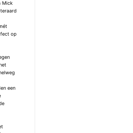
a Mick
teraard
mét
rfect op
iegen
het
snelweg
len een
e
de
et