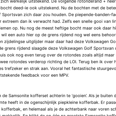
zich werkelijk uitstekend. De volgende rotonderand + ne
-bocht deed-ie ook uitstekend. Nu de bochten met de bete
lf Sportsvan zich daar zou houden. De piepende-banden-fa
 extreem dan ik verwacht had. Zelfs een snelle gooi van li
blemen op. Nu nog de meest heftige bocht maar ook daar hi
wil een auto hier op de grens rijdend nog wel eens behoorli
en zijdelingse uitglijder maar daar had deze Volkswagen Go
p de grens rijdend slaagde deze Volkswagen Golf Sportsvan
uis ook nog even terug over de rotondes zoals altijd maar
twee rotondes verderop richting de LOI. Terug ben ik over 
s trefzeker en strak aan. Vooral het fantastische stuurgev
uitstekende feedback voor een MPV.
de Samsonite kofferset achterin te ‘gooien’. Als je buiten 
te heeft in de ogenschijnlijk piepkleine kofferbak. Er pass
 kofferbak, en helemaal als je de achterbank naar voren sch
 makkelijk. En blijkt de op één na grootste Samsonite koffe