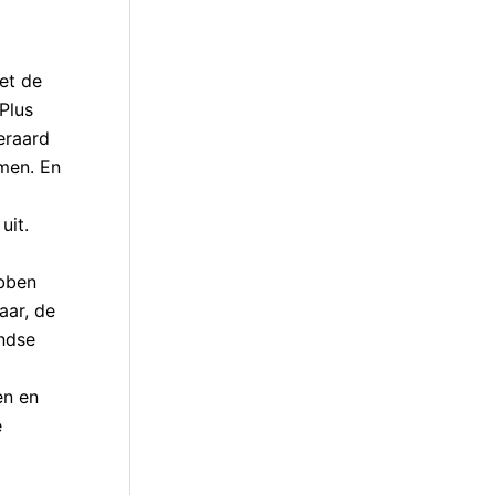
iet de
Plus
eraard
emen. En
uit.
ebben
aar, de
ndse
en en
e