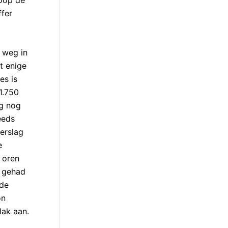
ffer
s weg in
t enige
es is
1.750
ag nog
eeds
verslag
e
 oren
b gehad
rde
on
lak aan.