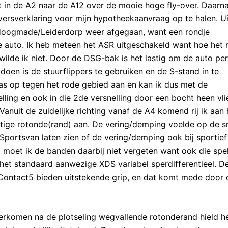
 in de A2 naar de A12 over de mooie hoge fly-over. Daarn
rsverklaring voor mijn hypotheekaanvraag op te halen. Ui
g Hoogmade/Leiderdorp weer afgegaan, want een rondje
 auto. Ik heb meteen het ASR uitgeschakeld want hoe het 
at wilde ik niet. Door de DSG-bak is het lastig om de auto pe
 doen is de stuurflippers te gebruiken en de S-stand in te
as op tegen het rode gebied aan en kan ik dus met de
lling en ook in die 2de versnelling door een bocht heen vl
nuit de zuidelijke richting vanaf de A4 komend rij ik aan 
astige rotonde(rand) aan. De vering/demping voelde op de 
portsvan laten zien of de vering/demping ook bij sportief
rd moet ik de banden daarbij niet vergeten want ook die spe
s het standaard aanwezige XDS variabel sperdifferentieel. D
Contact5 bieden uitstekende grip, en dat komt mede door 
eerkomen na de plotseling wegvallende rotonderand hield h