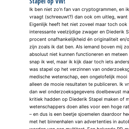
Stapel op VW!
Ik ben niet zo’n fan van cryptogrammen, en i
vraagt (schreeuwt?) dan ook om uitleg, want
Eigenlijk heeft het niet zoveel maar toch oo
interessante veelzijdige zwager en Diederik S
procent onafhankelijkheid én originaliteit en/
zijn zoals ik dat ben. Als iemand boven mij z
absoluut niet kunnen functioneren en meteen s
snap ik wel, maar ik kijk daar toch iets ande
was stapel op het verzinnen van onderzoeks
medische wetenschap, een ongelofelijk mooi be
alleen de mooie resultaten te publiceren. Ik
dan wel onderzoeksgegevens doelbewust mani
kritiek hadden op Diederik Stapel maken of m
wetenschappers doen alles voor een hoge rati
– en dus is een beetje sjoemelen daardoor he
met het binnenhalen van advertenties in autob
worden van een multitest. Een bekende PR-man