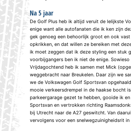
Na 5 jaar
De Golf Plus heb ik altijd veruit de lelijkste
enige want alle autofanaten die ik ken zijn 
gek genoeg een behoorlijk groot en ook vast 
opkrikken, en dat willen ze bereiken met dez
ik moet zeggen dat ik deze styling een stuk
voorbijgangers ben ik niet de enige. Sowieso z
Vrijdagochtend heb ik samen met Mick (opgeh
weggebracht naar Breukelen. Daar zijn we s
we de Volkswagen Golf Sportsvan opgehaald.
mooie verkeersdrempel in de haakse bocht i
parkeergarage gezet te hebben, gooide ik en
Sportsvan en vertrokken richting Raamsdonks
bij Utrecht naar de A27 geswitcht. Van daaru
vervolgens voor een snelwegzuinigheidsrit in