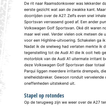
De rit naar Raamsdonksveer was lekkerder dan
eerste gezicht wat aan de zwakke kant. Maar d
doorrijden over de A27. Zelfs even snel inh
Sportsvan verrassend goed af. Een ander pun
Volkswagen Golf Sportsvan. Oké dit waren no
maar wel veel. Verder vielen ook meteen de u
voor een Highline-uitvoering. Schakelen ga i
Nadat ik de snelweg had verlaten merkte ik d
tegenstelling tot de Audi A1 die ik ooit heb
motorblok van de Audi A1 uitermate irritant bo
deze Volkswagen Golf Sportsvan daar totaal
Parqui liggen meerdere irritante drempels, 
snelheidsbreker. Gewoon ronduit vervelende
oneffenheden uitstekend uit.
Stapel op rotondes
Op de terugweg zijn we weer over de A27 ter