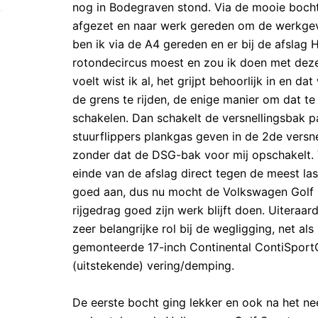
nog in Bodegraven stond. Via de mooie bocht
afgezet en naar werk gereden om de werkgeve
ben ik via de A4 gereden en er bij de afsla
rotondecircus moest en zou ik doen met deze
voelt wist ik al, het grijpt behoorlijk in en d
de grens te rijden, de enige manier om dat te
schakelen. Dan schakelt de versnellingsbak p
stuurflippers plankgas geven in de 2de versne
zonder dat de DSG-bak voor mij opschakelt. Va
einde van de afslag direct tegen de meest l
goed aan, dus nu mocht de Volkswagen Golf S
rijgedrag goed zijn werk blijft doen. Uiteraa
zeer belangrijke rol bij de wegligging, net al
gemonteerde 17-inch Continental ContiSport
(uitstekende) vering/demping.
De eerste bocht ging lekker en ook na het n