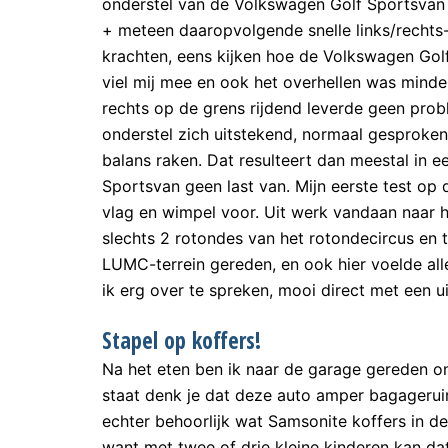
onderstel van de Volkswagen Golf Sportsvan 
+ meteen daaropvolgende snelle links/rechts
krachten, eens kijken hoe de Volkswagen Go
viel mij mee en ook het overhellen was minder
rechts op de grens rijdend leverde geen pro
onderstel zich uitstekend, normaal gesproken 
balans raken. Dat resulteert dan meestal in e
Sportsvan geen last van. Mijn eerste test o
vlag en wimpel voor. Uit werk vandaan naar h
slechts 2 rotondes van het rotondecircus en 
LUMC-terrein gereden, en ook hier voelde alle
ik erg over te spreken, mooi direct met een 
Stapel op koffers!
Na het eten ben ik naar de garage gereden on 
staat denk je dat deze auto amper bagageruim
echter behoorlijk wat Samsonite koffers in de
want met twee of drie kleine kinderen kan dat