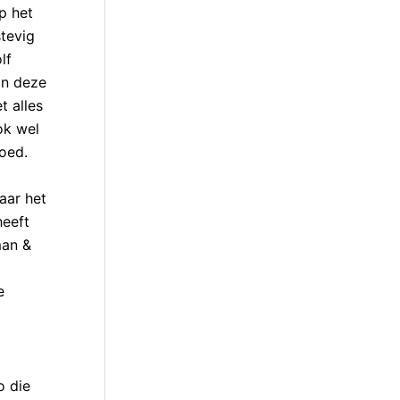
p het
stevig
lf
an deze
t alles
ok wel
oed.
aar het
heeft
man &
e
o die