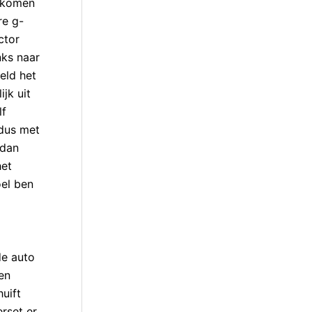
erkomen
re g-
ctor
nks naar
eld het
jk uit
lf
 dus met
 dan
het
oel ben
de auto
en
uift
rset er