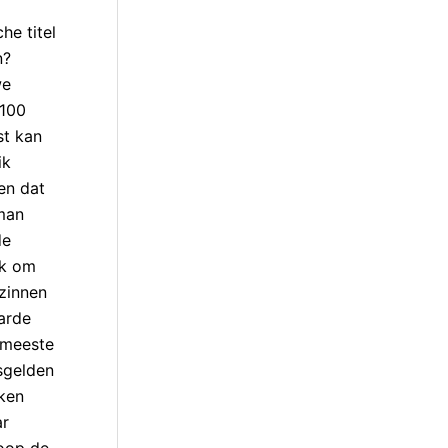
he titel
n?
we
 100
st kan
ik
en dat
 man
de
jk om
rzinnen
arde
 meeste
sgelden
jken
ar
koop de