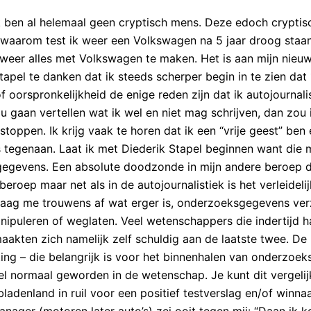
k ben al helemaal geen cryptisch mens. Deze edoch cryptisc
 waarom test ik weer een Volkswagen na 5 jaar droog staa
k weer alles met Volkswagen te maken. Het is aan mijn nieu
tapel te danken dat ik steeds scherper begin in te zien dat
of oorspronkelijkheid de enige reden zijn dat ik autojournali
ou gaan vertellen wat ik wel en niet mag schrijven, dan zou 
toppen. Ik krijg vaak te horen dat ik een “vrije geest” ben 
rs tegenaan. Laat ik met Diederik Stapel beginnen want die
gegevens. Een absolute doodzonde in mijn andere beroep 
roep maar net als in de autojournalistiek is het verleideli
 vraag me trouwens af wat erger is, onderzoeksgegevens ve
puleren of weglaten. Veel wetenschappers die indertijd h
aakten zich namelijk zelf schuldig aan de laatste twee. De
ng – die belangrijk is voor het binnenhalen van onderzoek
el normaal geworden in de wetenschap. Je kunt dit vergeli
ladenland in ruil voor een positief testverslag en/of winna
ager (motoren later auto’s) zei ooit tegen mij: “Daan ik 