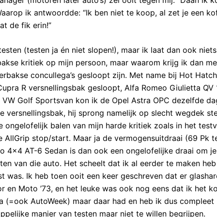
aarop ik antwoordde: “Ik ben niet te koop, al zet je een ko
t de fik erin!”
testen (testen ja én niet slopen!), maar ik laat dan ook niet
rbakse kritiek op mijn persoon, maar waarom krijg ik dan me
erbakse concullega’s gesloopt zijn. Met name bij Hot Hatch
Cupra R versnellingsbak gesloopt, Alfa Romeo Giulietta QV 
ze VW Golf Sportsvan kon ik de Opel Astra OPC dezelfde d
 versnellingsbak, hij sprong namelijk op slecht wegdek st
e ongelofelijk balen van mijn harde kritiek zoals in het test
 AllGrip stop/start. Maar ja de vermogensuitdraai (69 Pk t
o 4×4 AT-6 Sedan is dan ook een ongelofelijke draai om je
esten van die auto. Het scheelt dat ik al eerder te maken he
st was. Ik heb toen ooit een keer geschreven dat er glasha
r en Moto ’73, en het leuke was ook nog eens dat ik het k
ma (=ook AutoWeek) maar daar had en heb ik dus compleet 
pelijke manier van testen maar niet te willen begrijpen.