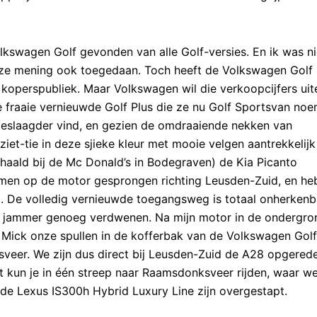
 Volkswagen Golf gevonden van alle Golf-versies. En ik was n
deze mening ook toegedaan. Toch heeft de Volkswagen Golf 
koperspubliek. Maar Volkswagen wil die verkoopcijfers uit
e fraaie vernieuwde Golf Plus die ze nu Golf Sportsvan no
 geslaagder vind, en gezien de omdraaiende nekken van
iet-tie in deze sjieke kleur met mooie velgen aantrekkelijk 
aald bij de Mc Donald’s in Bodegraven) de Kia Picanto
amen op de motor gesprongen richting Leusden-Zuid, en h
 De volledig vernieuwde toegangsweg is totaal onherkenb
s jammer genoeg verdwenen. Na mijn motor in de ondergro
 Mick onze spullen in de kofferbak van de Volkswagen Golf
veer. We zijn dus direct bij Leusden-Zuid de A28 opgered
it kun je in één streep naar Raamsdonksveer rijden, waar w
 de Lexus IS300h Hybrid Luxury Line zijn overgestapt.