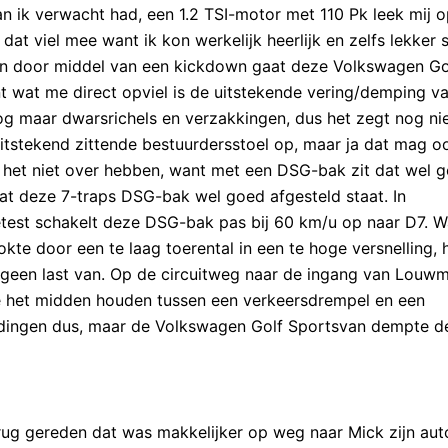
 ik verwacht had, een 1.2 TSI-motor met 110 Pk leek mij o
at viel mee want ik kon werkelijk heerlijk en zelfs lekker 
alen door middel van een kickdown gaat deze Volkswagen Go
t wat me direct opviel is de uitstekende vering/demping v
g maar dwarsrichels en verzakkingen, dus het zegt nog nie
itstekend zittende bestuurdersstoel op, maar ja dat mag o
k het niet over hebben, want met een DSG-bak zit dat wel g
at deze 7-traps DSG-bak wel goed afgesteld staat. In
 getest schakelt deze DSG-bak pas bij 60 km/u op naar D7. W
kte door een te laag toerental in een te hoge versnelling, 
 geen last van. Op de circuitweg naar de ingang van Louw
die het midden houden tussen een verkeersdrempel en een
 dingen dus, maar de Volkswagen Golf Sportsvan dempte d
ug gereden dat was makkelijker op weg naar Mick zijn aut