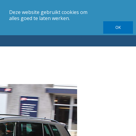
Deze website gebruikt cookies om
merk
Carrosserie
Jaargang
Elektrische autotesten
alles goed te laten werken.
OK
Autotesten