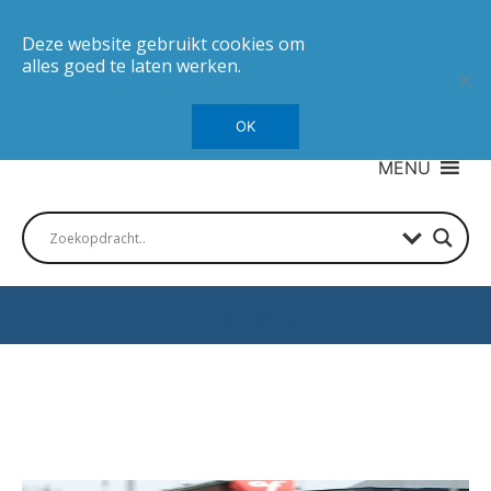
Deze website gebruikt cookies om
alles goed te laten werken.
OK
MENU
Autotesten