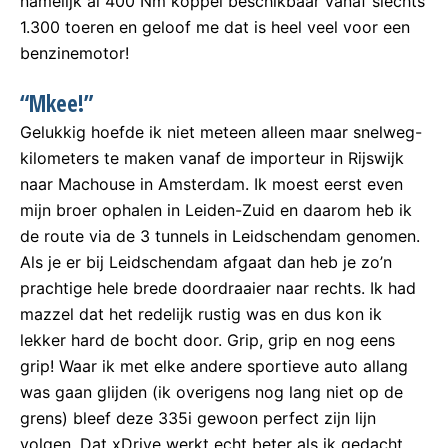
namelijk al 400 Nm koppel beschikbaar vanaf slechts
1.300 toeren en geloof me dat is heel veel voor een
benzinemotor!
“Mkee!”
Gelukkig hoefde ik niet meteen alleen maar snelweg-
kilometers te maken vanaf de importeur in Rijswijk
naar Machouse in Amsterdam. Ik moest eerst even
mijn broer ophalen in Leiden-Zuid en daarom heb ik
de route via de 3 tunnels in Leidschendam genomen.
Als je er bij Leidschendam afgaat dan heb je zo’n
prachtige hele brede doordraaier naar rechts. Ik had
mazzel dat het redelijk rustig was en dus kon ik
lekker hard de bocht door. Grip, grip en nog eens
grip! Waar ik met elke andere sportieve auto allang
was gaan glijden (ik overigens nog lang niet op de
grens) bleef deze 335i gewoon perfect zijn lijn
volgen. Dat xDrive werkt echt beter als ik gedacht