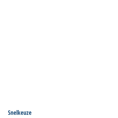
Snelkeuze
S