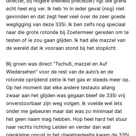
directer, bij hogere snelheid preciezer) ligt die grens
echt heel erg ver. Ik heb ‘m in ieder geval (nog) niet
gevonden en dat zegt heel veel over de zeer goede
wegligging van deze 335i. Ik ben zelfs nog speciaal
naar die grote rotonde bij Zoetermeer gereden om te
testen of ie zou gaan glijden. Ik had alle mazzel van
de wereld dat ik vooraan stond bij het stoplicht.
Bij groen was direct “Tschuß, mazzel en Auf
Wiedersehen” voor de rest van de auto’s en de
rotonde oprijdend zette ik het gas er steeds meer op.
Op het moment dat elke andere testauto allang
zwaar aan het glijden was gegaan bleef de 335i vrij
onverstoorbaar zijn weg volgen. Ik voelde wel iets
onder me gebeuren maar dat was zo minimaal dat
het geen naam mag hebben. Hop heel hard het stuur
naar rechts richting Leiden en verder dan wat
piepkleine onrust in het rijwielgedeelte kwam de 335i