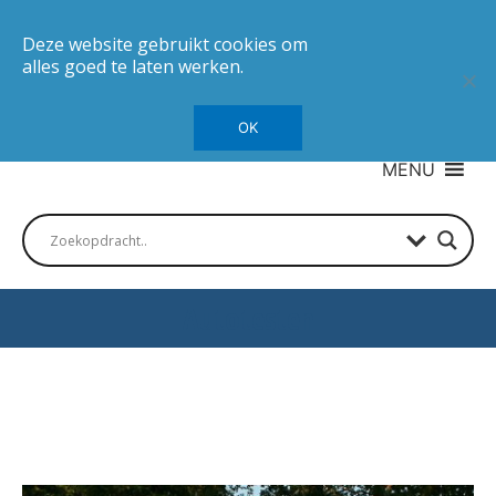
Deze website gebruikt cookies om
alles goed te laten werken.
OK
MENU
Autotesten