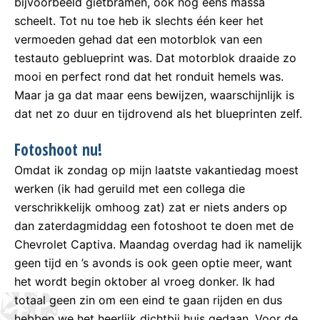
bijvoorbeeld gietbramen, ook nog eens massa
scheelt. Tot nu toe heb ik slechts één keer het
vermoeden gehad dat een motorblok van een
testauto geblueprint was. Dat motorblok draaide zo
mooi en perfect rond dat het ronduit hemels was.
Maar ja ga dat maar eens bewijzen, waarschijnlijk is
dat net zo duur en tijdrovend als het blueprinten zelf.
Fotoshoot nu!
Omdat ik zondag op mijn laatste vakantiedag moest
werken (ik had geruild met een collega die
verschrikkelijk omhoog zat) zat er niets anders op
dan zaterdagmiddag een fotoshoot te doen met de
Chevrolet Captiva. Maandag overdag had ik namelijk
geen tijd en ’s avonds is ook geen optie meer, want
het wordt begin oktober al vroeg donker. Ik had
totaal geen zin om een eind te gaan rijden en dus
hebben we het heerlijk dichtbij huis gedaan. Voor de