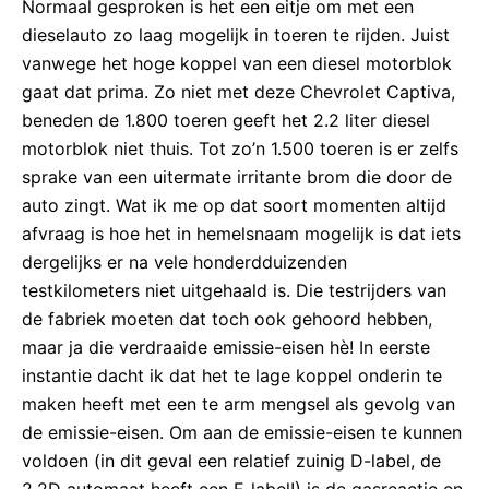
Normaal gesproken is het een eitje om met een
dieselauto zo laag mogelijk in toeren te rijden. Juist
vanwege het hoge koppel van een diesel motorblok
gaat dat prima. Zo niet met deze Chevrolet Captiva,
beneden de 1.800 toeren geeft het 2.2 liter diesel
motorblok niet thuis. Tot zo’n 1.500 toeren is er zelfs
sprake van een uitermate irritante brom die door de
auto zingt. Wat ik me op dat soort momenten altijd
afvraag is hoe het in hemelsnaam mogelijk is dat iets
dergelijks er na vele honderdduizenden
testkilometers niet uitgehaald is. Die testrijders van
de fabriek moeten dat toch ook gehoord hebben,
maar ja die verdraaide emissie-eisen hè! In eerste
instantie dacht ik dat het te lage koppel onderin te
maken heeft met een te arm mengsel als gevolg van
de emissie-eisen. Om aan de emissie-eisen te kunnen
voldoen (in dit geval een relatief zuinig D-label, de
2.2D automaat heeft een F-label!) is de gasreactie en