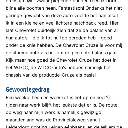
etenstijd. Met zwaar piepende banden reed ik door
bijna alle bochten heen. Fantastisch! Ondanks het niet
geringe gewicht van deze auto voelde het aan alsof
ik in een kleine en veel lichtere hatchback reed. Hier
laat Chevrolet duidelijk zien dat ze de balans van al
hun auto’s – die ik tot nu toe gereden heb – goed
onder de knie hebben. De Chevrolet Cruze is voor mij
de ultieme auto als het om de perfecte balans gaat.
Kijk maar hoe goed de Chevrolet Cruze het doet in
het WTCC, de WTCC-auto’s hebben namelijk het
chassis van de productie-Cruze als basis!
Gewoontegedrag
Een weekje heen en weer (of is het op en neer?)
rijden naar werk blijft het leukste dat er is. De route
op weg naar mijn werk is namelijk gewijzigd,
maandenlang was de Provincialeweg vanuit
Leiderdorp richting Leiden éénbaans, en de Willem de