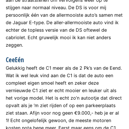
aan de straatstenen om vervolgens weer op te
stijgen naar normaal niveau. De DS is voor mij
persoonlijk één van de allermooiste auto’s samen met
de Jaguar E-type. De aller-allermooiste auto vind ik
echter de topless versie van de DS oftewel de
cabriolet. Echt gruwelijk mooi ik kan niet anders
zeggen.
CeeEén
Gelukkig heeft de C1 meer als de 2 Pk’s van de Eend.
Wat ik wel leuk vind aan de C1 is dat de auto een
compleet eigen smoel heeft en zeker deze
vernieuwde C1 ziet er echt mooier en leuker uit als
het vorige model. Het is echt zo’n autootje dat direct
opvalt als je ‘m ziet rijden of op een parkeerplaats
ziet staan. Afijn voor nog geen €9.000,- heb je er al
1! Echt ongelofelijk gewoon, de meeste motoren
kosten nota bene meer. Eerst maar eens om de C1