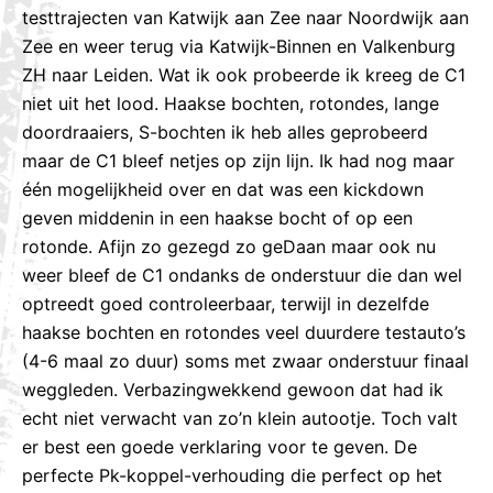
testtrajecten van Katwijk aan Zee naar Noordwijk aan
Zee en weer terug via Katwijk-Binnen en Valkenburg
ZH naar Leiden. Wat ik ook probeerde ik kreeg de C1
niet uit het lood. Haakse bochten, rotondes, lange
doordraaiers, S-bochten ik heb alles geprobeerd
maar de C1 bleef netjes op zijn lijn. Ik had nog maar
één mogelijkheid over en dat was een kickdown
geven middenin in een haakse bocht of op een
rotonde. Afijn zo gezegd zo geDaan maar ook nu
weer bleef de C1 ondanks de onderstuur die dan wel
optreedt goed controleerbaar, terwijl in dezelfde
haakse bochten en rotondes veel duurdere testauto’s
(4-6 maal zo duur) soms met zwaar onderstuur finaal
weggleden. Verbazingwekkend gewoon dat had ik
echt niet verwacht van zo’n klein autootje. Toch valt
er best een goede verklaring voor te geven. De
perfecte Pk-koppel-verhouding die perfect op het