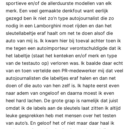
sportieve en/of de allerduurste modellen van elk
merk. Een veel gemaakte denkfout want eerlijk
gezegd ben ik niet zo’n type autojournalist die zo
nodig in een Lamborghini moet rijden en dan het
sleutellabeltje eraf haalt om net te doen alsof die
auto van mij is. Ik kwam hier bij toeval achter toen ik
me tegen een autoimporteur verontschuldigde dat ik
het labeltje (staat het kenteken en/of merk en type
van de testauto op) verloren was. Ik baalde daar echt
van en toen vertelde een PR-medewerker mij dat veel
autojournalisten die labeltjes eraf halen en dan net
doen of die auto van hen zelf is. Ik hapte eerst even
naar adem van ongeloof en daarna moest ik even
heel hard lachen. De grote grap is namelijk dat juist
omdat ik de labels aan de sleutels laat zitten ik altijd
leuke gesprekken heb met mensen over het testen
van auto’s. En geloof het of niet maar daar haal ik