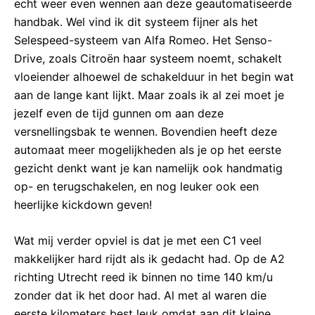
echt weer even wennen aan deze geautomatiseerde
handbak. Wel vind ik dit systeem fijner als het
Selespeed-systeem van Alfa Romeo. Het Senso-
Drive, zoals Citroën haar systeem noemt, schakelt
vloeiender alhoewel de schakelduur in het begin wat
aan de lange kant lijkt. Maar zoals ik al zei moet je
jezelf even de tijd gunnen om aan deze
versnellingsbak te wennen. Bovendien heeft deze
automaat meer mogelijkheden als je op het eerste
gezicht denkt want je kan namelijk ook handmatig
op- en terugschakelen, en nog leuker ook een
heerlijke kickdown geven!
Wat mij verder opviel is dat je met een C1 veel
makkelijker hard rijdt als ik gedacht had. Op de A2
richting Utrecht reed ik binnen no time 140 km/u
zonder dat ik het door had. Al met al waren die
eerste kilometers best leuk omdat aan dit kleine