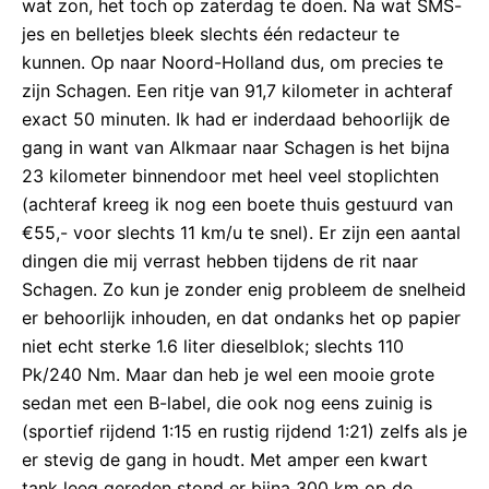
wat zon, het toch op zaterdag te doen. Na wat SMS-
jes en belletjes bleek slechts één redacteur te
kunnen. Op naar Noord-Holland dus, om precies te
zijn Schagen. Een ritje van 91,7 kilometer in achteraf
exact 50 minuten. Ik had er inderdaad behoorlijk de
gang in want van Alkmaar naar Schagen is het bijna
23 kilometer binnendoor met heel veel stoplichten
(achteraf kreeg ik nog een boete thuis gestuurd van
€55,- voor slechts 11 km/u te snel). Er zijn een aantal
dingen die mij verrast hebben tijdens de rit naar
Schagen. Zo kun je zonder enig probleem de snelheid
er behoorlijk inhouden, en dat ondanks het op papier
niet echt sterke 1.6 liter dieselblok; slechts 110
Pk/240 Nm. Maar dan heb je wel een mooie grote
sedan met een B-label, die ook nog eens zuinig is
(sportief rijdend 1:15 en rustig rijdend 1:21) zelfs als je
er stevig de gang in houdt. Met amper een kwart
tank leeg gereden stond er bijna 300 km op de