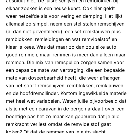
absoluut niet. De juiste schijven en remblokken bij
elkaar zoeken is een heuse kunst. Ook hier geldt
weer hetzelfde als voor vering en demping. Het lijkt
allemaal zo simpel, neem een stel stalen remschijven
(al dan niet geventileerd), een set remklauwen plus
remblokken, remleidingen en wat remvloeistof en
klaar is kees. Was dat maar zo dan zou elke auto
goed remmen, maar remmen is meer dan alleen maar
remmen. Die mix van remspullen zorgen samen voor
een bepaalde mate van vertraging, die een bepaalde
mate van doseerbaarheid heeft, die weer afhangen
van het soort remschijven, remblokken, remklauwen
en de hoofdremcilinder. Kortom ingewikkelde materie
met heel wat variabelen. Weten jullie bijvoorbeeld dat
als je met een caravan in de bergen afdaalt over een
bochtige pas het zo maar kan gebeuren dat je alle
remkracht verliest omdat de remvloeistof gaat
koken? Of dat de remmen van je auto slecht