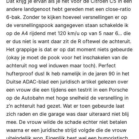
Dat krijg je ervan als je net voor de Citroën C5 in een
andere landgenoot hebt gereden met een close-ratio
6-bak. Zonder te kijken hoeveel versnellingen er op
de versnellingspook aangegeven staan schakelde ik
op de A4 rijdend met 120 km/u op van 5 naar 6… die
er dus niet is want daar zit de R oftewel de achteruit.
Het grappige is dat er op dat moment niets gebeurde
(okay je moet de pook voor het inschakelen van de
achteruit nog wel induwen maar toch). Perfect
hufterproof dus! Ik heb namelijk in de jaren 90 in het
Duitse ADAC-blad een juridisch artikel gelezen over
een vrouw die een tijdens een testrit in een Porsche
op de Autobahn met hoge snelheid de versnelling in
z’n achteruit had gezet. Wat er toen gebeurde laat
zich raden en die garage was daar uiteraard niet blij
mee. De vrouw wilde de schade echter niet betalen
waarna er een juridische strijd volgde die de vrouw
uiteindelijk won. Eigenlijk best wel een humoristisch