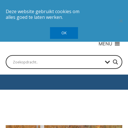
Deze website gebruikt cookies om
alles goed te laten werken.
OK
MENU
Autotesten