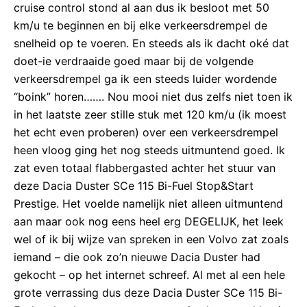
cruise control stond al aan dus ik besloot met 50
km/u te beginnen en bij elke verkeersdrempel de
snelheid op te voeren. En steeds als ik dacht oké dat
doet-ie verdraaide goed maar bij de volgende
verkeersdrempel ga ik een steeds luider wordende
“boink” horen……. Nou mooi niet dus zelfs niet toen ik
in het laatste zeer stille stuk met 120 km/u (ik moest
het echt even proberen) over een verkeersdrempel
heen vloog ging het nog steeds uitmuntend goed. Ik
zat even totaal flabbergasted achter het stuur van
deze Dacia Duster SCe 115 Bi-Fuel Stop&Start
Prestige. Het voelde namelijk niet alleen uitmuntend
aan maar ook nog eens heel erg DEGELIJK, het leek
wel of ik bij wijze van spreken in een Volvo zat zoals
iemand – die ook zo’n nieuwe Dacia Duster had
gekocht – op het internet schreef. Al met al een hele
grote verrassing dus deze Dacia Duster SCe 115 Bi-