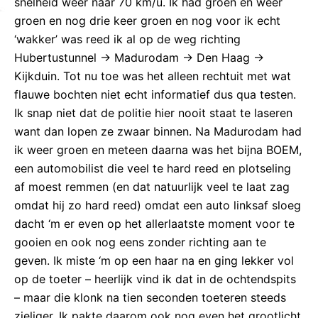
snelheid weer naar 70 km/u. Ik had groen en weer
groen en nog drie keer groen en nog voor ik echt
‘wakker’ was reed ik al op de weg richting
Hubertustunnel -> Madurodam -> Den Haag ->
Kijkduin. Tot nu toe was het alleen rechtuit met wat
flauwe bochten niet echt informatief dus qua testen.
Ik snap niet dat de politie hier nooit staat te laseren
want dan lopen ze zwaar binnen. Na Madurodam had
ik weer groen en meteen daarna was het bijna BOEM,
een automobilist die veel te hard reed en plotseling
af moest remmen (en dat natuurlijk veel te laat zag
omdat hij zo hard reed) omdat een auto linksaf sloeg
dacht ‘m er even op het allerlaatste moment voor te
gooien en ook nog eens zonder richting aan te
geven. Ik miste ‘m op een haar na en ging lekker vol
op de toeter – heerlijk vind ik dat in de ochtendspits
– maar die klonk na tien seconden toeteren steeds
zieliger. Ik pakte daarom ook nog even het grootlicht