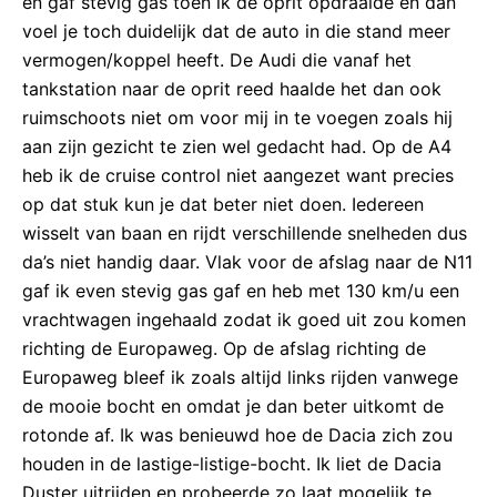
en gaf stevig gas toen ik de oprit opdraaide en dan
voel je toch duidelijk dat de auto in die stand meer
vermogen/koppel heeft. De Audi die vanaf het
tankstation naar de oprit reed haalde het dan ook
ruimschoots niet om voor mij in te voegen zoals hij
aan zijn gezicht te zien wel gedacht had. Op de A4
heb ik de cruise control niet aangezet want precies
op dat stuk kun je dat beter niet doen. Iedereen
wisselt van baan en rijdt verschillende snelheden dus
da’s niet handig daar. Vlak voor de afslag naar de N11
gaf ik even stevig gas gaf en heb met 130 km/u een
vrachtwagen ingehaald zodat ik goed uit zou komen
richting de Europaweg. Op de afslag richting de
Europaweg bleef ik zoals altijd links rijden vanwege
de mooie bocht en omdat je dan beter uitkomt de
rotonde af. Ik was benieuwd hoe de Dacia zich zou
houden in de lastige-listige-bocht. Ik liet de Dacia
Duster uitrijden en probeerde zo laat mogelijk te