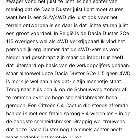
zwager vond het juist te licht. Ik ben echter van
mening dat de Dacia Duster juist licht moet sturen
want het is een SUV/4WD die juist ook voor het
terrein ontworpen is en daar is dat lichte sturen juist
een groot voordeel. In België is de Dacia Duster SCe
115 overigens wel als 4WD verkrijgbaar! Ik vind het
persoonlijk erg jammer dat de 4WD-versies voor
Nederland geschrapt zijn maar de importeur heeft
dat uiteraard op basis van de verkoopcijfers gedaan.
Maar alhoewel deze Dacia Duster SCe 115 geen 4WD
is merk je wel aan alles dat-ie zijn mannetje staat.
Terug naar huis ben ik op de Schouwweg zonder af
te remmen over de hoge snelheidsbrekers heen
gereden. Een Citroën C4 Cactus die steeds afremde
haalde ik met een fraaie sprong – 4 wielen los – in op
de hoogste snelheidsbreker. Grappig wel trouwens
dat deze Dacia Duster nog trommels achter heeft
maar ondanks dat remt-ie prima.