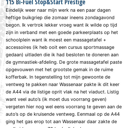
115 Bi-Fuel Stop&Start Prestige
Eindelijk weer naar mijn werk na een paar dagen
heftige buikgriep die zomaar ineens zondagavond
begon. Ik vertrok lekker vroeg want ik wilde op tijd
zijn in verband met een goede parkeerplaats op het
schoolplein want ik moest een massagetafel +
accessoires (ik heb ooit een cursus sportmassage
gedaan) uitladen die ik had besloten te doneren aan
de gymnastiek-afdeling. De grote massagetafel paste
opgevouwen met het grootste gemak in de ruime
kofferbak. In tegenstelling tot mijn gewoonte de
ventweg te pakken naar Wassenaar pakte ik dit keer
de A44 via de listige oprit vlak na het viaduct. Listig
want veel auto’s (ik moet dus voorrang geven)
vergeten hier nog wel eens voorrang te geven aan de
auto’s op de kruisende ventweg. Eenmaal op de A44
ging het gas erop tot aan Wassenaar daar zakte de