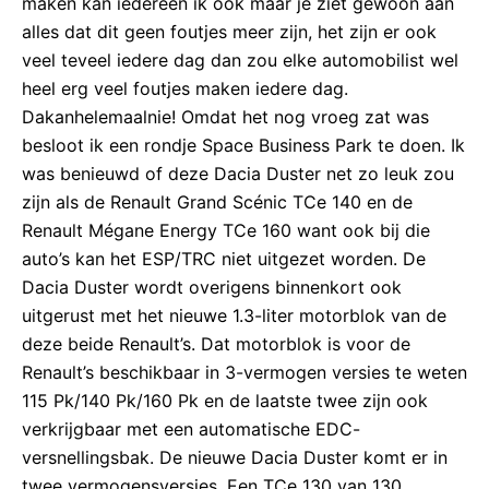
maken kan iedereen ik ook maar je ziet gewoon aan
alles dat dit geen foutjes meer zijn, het zijn er ook
veel teveel iedere dag dan zou elke automobilist wel
heel erg veel foutjes maken iedere dag.
Dakanhelemaalnie! Omdat het nog vroeg zat was
besloot ik een rondje Space Business Park te doen. Ik
was benieuwd of deze Dacia Duster net zo leuk zou
zijn als de Renault Grand Scénic TCe 140 en de
Renault Mégane Energy TCe 160 want ook bij die
auto’s kan het ESP/TRC niet uitgezet worden. De
Dacia Duster wordt overigens binnenkort ook
uitgerust met het nieuwe 1.3-liter motorblok van de
deze beide Renault’s. Dat motorblok is voor de
Renault’s beschikbaar in 3-vermogen versies te weten
115 Pk/140 Pk/160 Pk en de laatste twee zijn ook
verkrijgbaar met een automatische EDC-
versnellingsbak. De nieuwe Dacia Duster komt er in
twee vermogensversies. Een TCe 130 van 130