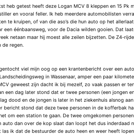
atst heb getest heeft deze Logan MCV 8 kleppen en 15 Pk 
tiller en vooral feller. Ik heb meerdere automobilisten verra
 te kruipen, of van die aso’s die hun auto op het allerlaat
r een éénbaansweg, voor de Dacia wilden gooien. Dat laat
ek netaan maar hij moest alle zeilen bijzetten. De Z4-rijde
n de regen.
entocht viel mijn oog op een krantenbericht over een aut
 Landscheidingsweg in Wassenaar, amper een paar kilometer
V geweest zijn dacht ik bij mezelf, zo vaak passen er ten
van een dag later stond dat er twee personen (een jongen e
ag dood en de jongen is later in het ziekenhuis alsnog aan 
er bericht stond dat deze twee personen in de kofferbak h
k het om een station te gaan. De twee omgekomen personen
’n auto dan over de kop slaat dan loopt het dus inderdaad n
 las ik dat de bestuurder de auto heen en weer heeft lopen