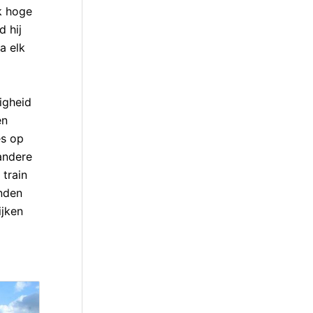
k hoge
 hij
a elk
ligheid
en
es op
 andere
train
inden
ijken