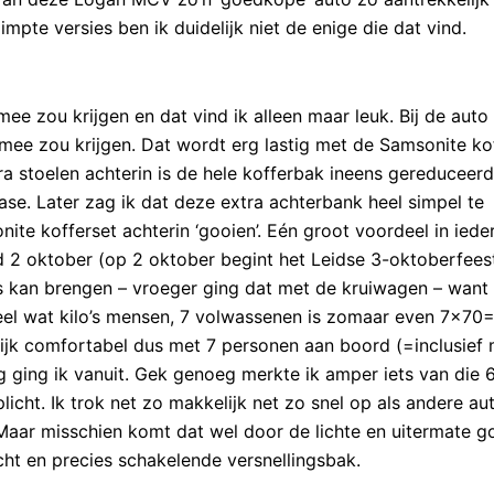
mpte versies ben ik duidelijk niet de enige die dat vind.
ee zou krijgen en dat vind ik alleen maar leuk. Bij de auto
 mee zou krijgen. Dat wordt erg lastig met de Samsonite ko
a stoelen achterin is de hele kofferbak ineens gereduceerd
ase. Later zag ik dat deze extra achterbank heel simpel te
ite kofferset achterin ‘gooien’. Eén groot voordeel in iede
nd 2 oktober (op 2 oktober begint het Leidse 3-oktoberfees
s kan brengen – vroeger ging dat met de kruiwagen – want 
n heel wat kilo’s mensen, 7 volwassenen is zomaar even 7×7
rlijk comfortabel dus met 7 personen aan boord (=inclusief m
g ging ik vanuit. Gek genoeg merkte ik amper iets van die 
icht. Ik trok net zo makkelijk net zo snel op als andere aut
Maar misschien komt dat wel door de lichte en uitermate g
cht en precies schakelende versnellingsbak.