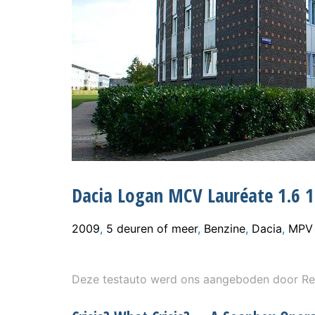
Dacia Logan MCV Lauréate 1.6 1
2009
,
5 deuren of meer
,
Benzine
,
Dacia
,
MPV
Deze testauto werd ons aangeboden door Re