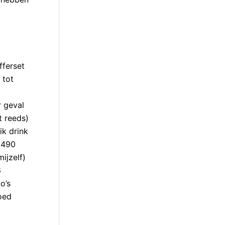
fferset
 tot
r geval
t reeds)
ik drink
0=490
ijzelf)
6
o’s
oed