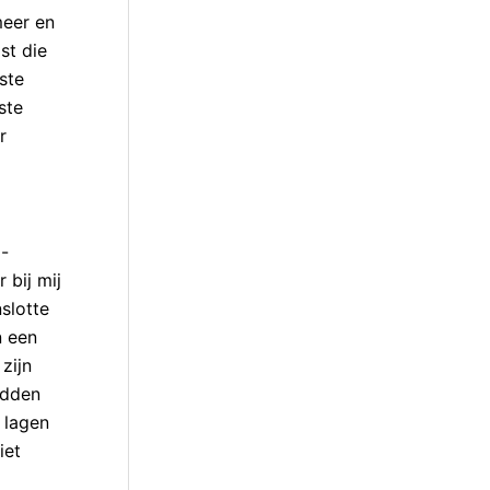
meer en
st die
ste
ste
r
o-
 bij mij
slotte
n een
zijn
adden
 lagen
iet