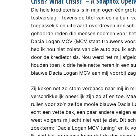
Crisis? What Crisis? –
A Soapbox Oper
Die hele kredietcrisis is in mijn ogen één gro
testverslag – tevens de titel van een album 
toepasselijk en uiteraard overdreven ironisch
gehoorde reden die mensen noemen voor het s
Dacia Logan MCV (MCV staat trouwens voor: Mu
heb ik nou niet zoiets van die auto zou ik ec
door de kredietcrisis. Nou werd het mij afgel
houden toen ik drie hele nette heren in een 
blauwe Dacia Logan MCV aan mij voorbij zag r
Zij keken net zo stom verbaasd naar mij in mij
verschrikkelijk oneerlijk zijn zo af en toe. Ma
ruilen voor zo’n zelfde mooie blauwe Dacia
echt een vette bak, een paar andere velgen 
weet volgens mij echt niet wat je ziet. Dit 
zoekterm: “Dacia Logan MCV tuning” en ik vo
Ik vind het zo razend knap dat de designers