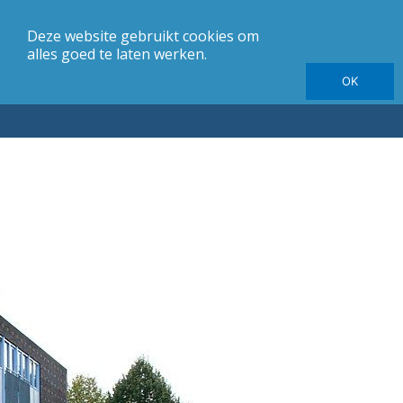
Deze website gebruikt cookies om
merk
Carrosserie
Jaargang
Elektrische autotesten
alles goed te laten werken.
OK
Autotesten