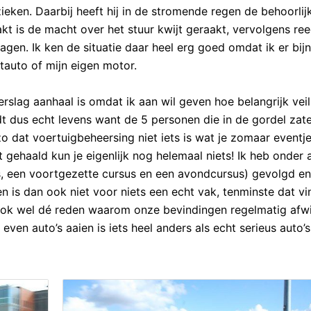
ieken. Daarbij heeft hij in de stromende regen de behoorlij
 is de macht over het stuur kwijt geraakt, vervolgens reed
agen. Ik ken de situatie daar heel erg goed omdat ik er bijn
tauto of mijn eigen motor.
verslag aanhaal is omdat ik aan wil geven hoe belangrijk vei
dt dus echt levens want de 5 personen die in de gordel zat
zo dat voertuigbeheersing niet iets is wat je zomaar eventj
bt gehaald kun je eigenlijk nog helemaal niets! Ik heb onder
, een voortgezette cursus en een avondcursus) gevolgd en 
n is dan ook niet voor niets een echt vak, tenminste dat v
n ook wel dé reden waarom onze bevindingen regelmatig afw
ven auto’s aaien is iets heel anders als echt serieus auto’s