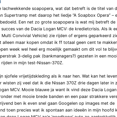
a
te lachwekkende soapopera, wat dat betreft is de titel van d
van Supertramp met daarop het liedje “A Soapbox Opera” – 
 bedoeld. Een net zo grote soapopera is wat mij betreft de 
ucces van de Dacia Logan MCV: de kredietcrisis. Als ik e
lti Convivial Vehicle) zie rijden of ergens geparkeerd zi
ht alleen maar kopen omdat ik ff totaal geen cent te makke
open week wel heel erg moeilijk gemaakt om dit vol te blijv
superstrak 3-delig pak (bankmanagers?) gezeten in een moo
ijden in mijn test-Nissan-370Z.
n sjofele vrijetijdskleding als ik naar hen. Wat kan het leve
ar wisten zij veel dat ik die Nissan 370Z drie dagen later in 
 Logan MCV. Mooie blauwe ja want ik vind deze Dacia Loga
eronder met mooie brede banden en een paar strakkere vere
schrijvend ben ik even snel gaan Googelen op images met de
nd toen precies wat ik spontaan aan ideeën in mijn hoofd 
 van deze Logan MCV zo’n ‘goedkope’ auto zo aantrekkelij