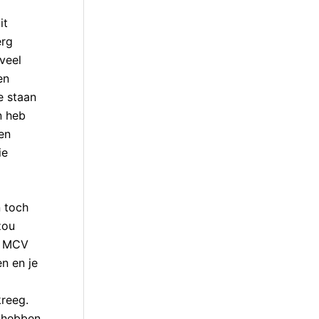
it
erg
veel
en
e staan
n heb
en
ie
n toch
zou
n MCV
n en je
kreeg.
k hebben