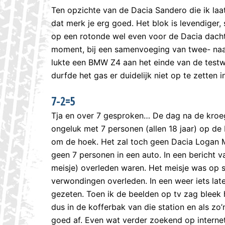
Ten opzichte van de Dacia Sandero die ik la
dat merk je erg goed. Het blok is levendiger, s
op een rotonde wel even voor de Dacia dachten
moment, bij een samenvoeging van twee- naa
lukte een BMW Z4 aan het einde van de testwe
durfde het gas er duidelijk niet op te zetten i
7-2=5
Tja en over 7 gesproken… De dag na de kroeg
ongeluk met 7 personen (allen 18 jaar) op de
om de hoek. Het zal toch geen Dacia Logan MC
geen 7 personen in een auto. In een bericht 
meisje) overleden waren. Het meisje was op sl
verwondingen overleden. In een weer iets lat
gezeten. Toen ik de beelden op tv zag blee
dus in de kofferbak van die station en als zo
goed af. Even wat verder zoekend op internet