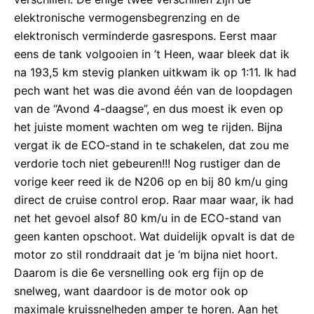
elektronische vermogensbegrenzing en de
elektronisch verminderde gasrespons. Eerst maar
eens de tank volgooien in ’t Heen, waar bleek dat ik
na 193,5 km stevig planken uitkwam ik op 1:11. Ik had
pech want het was die avond één van de loopdagen
van de “Avond 4-daagse”, en dus moest ik even op
het juiste moment wachten om weg te rijden. Bijna
vergat ik de ECO-stand in te schakelen, dat zou me
verdorie toch niet gebeuren!!! Nog rustiger dan de
vorige keer reed ik de N206 op en bij 80 km/u ging
direct de cruise control erop. Raar maar waar, ik had
net het gevoel alsof 80 km/u in de ECO-stand van
geen kanten opschoot. Wat duidelijk opvalt is dat de
motor zo stil ronddraait dat je ‘m bijna niet hoort.
Daarom is die 6e versnelling ook erg fijn op de
snelweg, want daardoor is de motor ook op
maximale kruissnelheden amper te horen. Aan het