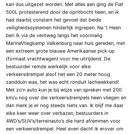
kan dus uitgezet worden. Met alles aan ging de Fiat
500L protesterend door de opritbocht heen, en ik
had daarbij constant het gevoel dat beide
veiligheidssystemen hinderlijk ingrepen. Na ’t Heen
ben ik via de ventweg langs het voormalig
MarineVliegkamp Valkenburg naar huis gereden, met
een extreem grote blauwe Amerikaanse pick-up
(formaat vrachtwagen) voor me uitrijdend. De
bestuurder remde werkelijk voor elke
verkeersdrempel alsof het een 20 meter hoog
zandduin was, het was echt ronduit lachwekkend!
Met zo’n auto kun je bij wijze van spreken met 200
km/u nog over die verkeersdrempels heen vliegen en
dan merk je er nog steeds niets van. Ik blijf me daar
elke keer weer over verbazen, bestuurders in
4WD’s/SUV’s/terreinauto’s die hard afremmen voor
een verkeersdrempel. Heel even dacht ik erover om