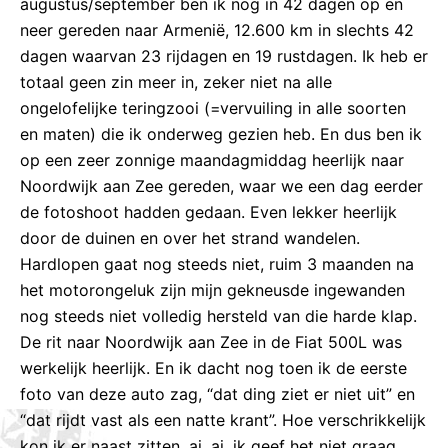
augustus/september ben ik nog in 42 dagen op en
neer gereden naar Armenië, 12.600 km in slechts 42
dagen waarvan 23 rijdagen en 19 rustdagen. Ik heb er
totaal geen zin meer in, zeker niet na alle
ongelofelijke teringzooi (=vervuiling in alle soorten
en maten) die ik onderweg gezien heb. En dus ben ik
op een zeer zonnige maandagmiddag heerlijk naar
Noordwijk aan Zee gereden, waar we een dag eerder
de fotoshoot hadden gedaan. Even lekker heerlijk
door de duinen en over het strand wandelen.
Hardlopen gaat nog steeds niet, ruim 3 maanden na
het motorongeluk zijn mijn gekneusde ingewanden
nog steeds niet volledig hersteld van die harde klap.
De rit naar Noordwijk aan Zee in de Fiat 500L was
werkelijk heerlijk. En ik dacht nog toen ik de eerste
foto van deze auto zag, “dat ding ziet er niet uit” en
“dat rijdt vast als een natte krant”. Hoe verschrikkelijk
kon ik er naast zitten, ai, ai, ik geef het niet graag