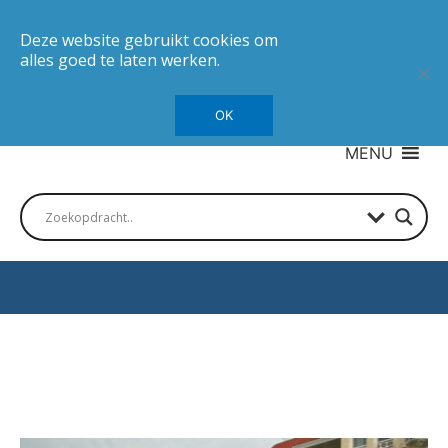
Deze website gebruikt cookies om
alles goed te laten werken.
OK
MENU
Autotesten