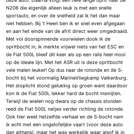
deze auto. Daarna volgt een hele lange oprit naar de
N206 die eigenlijk alleen leuk is met een snelle
sportauto, en over de snelheid zal ik het dan maar
niet hebben. Bij ’t Heen ben ik er snel even afgegaan
en aan het einde van de afrit direct weer omgedraaid.
Met vol doorspinnende voorwielen dook ik de
opritbocht in, ik merkte vrijwel niets van het ESC en
de Fiat 500L bleef dit keer als op een rails heel mooi
op de ideale lijn. Met het ASR uit is deze opritbocht
vele malen leuker! Op dus naar de rotonde en de S-
bocht bij het voormalig MarineVliegkamp Valkenburg.
Het stoplicht stond gelukkig op groen want daardoor
kon ik de Fiat 500L lekker hard de bocht insmijten.
Terwijl de wielen nog dwars op de chassis stonden
reed de Fiat 500L netjes verder richting de rotonde.
Ook hier weet hetzelfde verhaal en de S-bocht nam
ik echt met een ongelofelijke vaart (voor deze auto
dan althans), maar het was werkelijk waar alsof ik in