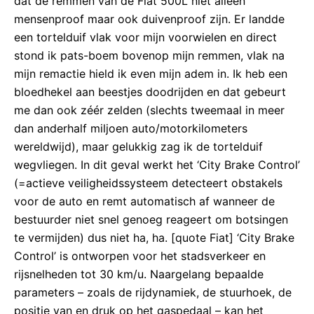
dat de remmen van de Fiat 500L niet alleen
mensenproof maar ook duivenproof zijn. Er landde
een tortelduif vlak voor mijn voorwielen en direct
stond ik pats-boem bovenop mijn remmen, vlak na
mijn remactie hield ik even mijn adem in. Ik heb een
bloedhekel aan beestjes doodrijden en dat gebeurt
me dan ook zéér zelden (slechts tweemaal in meer
dan anderhalf miljoen auto/motorkilometers
wereldwijd), maar gelukkig zag ik de tortelduif
wegvliegen. In dit geval werkt het ‘City Brake Control’
(=actieve veiligheidssysteem detecteert obstakels
voor de auto en remt automatisch af wanneer de
bestuurder niet snel genoeg reageert om botsingen
te vermijden) dus niet ha, ha. [quote Fiat] ‘City Brake
Control’ is ontworpen voor het stadsverkeer en
rijsnelheden tot 30 km/u. Naargelang bepaalde
parameters – zoals de rijdynamiek, de stuurhoek, de
positie van en druk op het gaspedaal – kan het