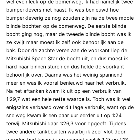
wel even leuk op de bomenweg, ik had namelijk twee
bumperklevers met haast. Ik was benieuwd hoe
bumperkleverig ze nog zouden zijn na de twee mooie
blinde bochten op de bomenweg. De eerste blinde
bocht ging nog, maar de tweede blinde bocht was ik
ze kwijt maar moest ik zelf ook behoorlijk aan de
bak. Door de zachte veren aan de voorkant liep de
Mitsubishi Space Star de bocht uit, en dus moest ik
hard naar binnen sturen en dus helde de voorkant
behoorlijk over. Daarna was het weinig spannend
meer en was ik vooral benieuwd naar het verbruik.
Na het aftanken kwam ik uit op een verbruik van
1:29,7 wat een hele nette waarde is. Toch was ik wel
enigszins verbaasd over dit lage verbruik, want op de
snelweg kwam ik een paar uur eerder uit op 1:24
terwijl Mitsubishi daar 1:26,3 voor opgeeft. Tijdens
twee andere tankbeurten waarbij ik zeer vlot door
gereden had kwam ik op respectievelijk 1:17 en 1:18.