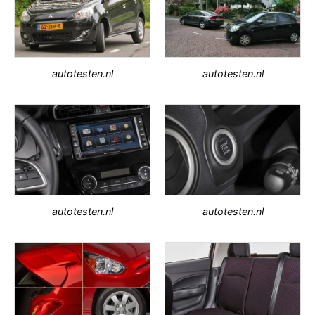
autotesten.nl
autotesten.nl
autotesten.nl
autotesten.nl