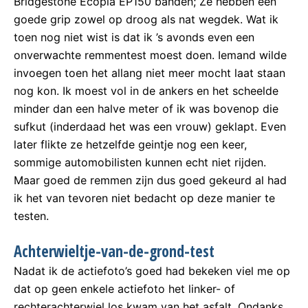
Bridgestone Ecopia EP150 banden; Ze hebben een
goede grip zowel op droog als nat wegdek. Wat ik
toen nog niet wist is dat ik ’s avonds even een
onverwachte remmentest moest doen. Iemand wilde
invoegen toen het allang niet meer mocht laat staan
nog kon. Ik moest vol in de ankers en het scheelde
minder dan een halve meter of ik was bovenop die
sufkut (inderdaad het was een vrouw) geklapt. Even
later flikte ze hetzelfde geintje nog een keer,
sommige automobilisten kunnen echt niet rijden.
Maar goed de remmen zijn dus goed gekeurd al had
ik het van tevoren niet bedacht op deze manier te
testen.
Achterwieltje-van-de-grond-test
Nadat ik de actiefoto’s goed had bekeken viel me op
dat op geen enkele actiefoto het linker- of
rechterachterwiel los kwam van het asfalt. Ondanks