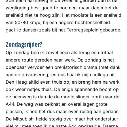
Star eenmaal stevig in de veren is gedrukt dan is de
wegligging best goed te noemen, maar dan moet de
snelheid niet te hoog zijn. Het mooiste is een snelheid
van 50-80 km/u, bij een hogere bochtensnelheid
gaat-ie dansen zoals bij het Terbregseplein gebeurde.
Zondagsrijder?
Op zondag ben ik zowel heen als terug een totaal
andere route gereden naar werk. Op zondag is het
openbaar vervoer een prehistorisch drama (met dank
aan de privatisering) en dus haal ik mijn collega uit
Den Haag altijd even thuis op, en breng hem na werk
ook weer netjes thuis. De enige spannende bocht op
de heenweg is dan de de mooie slinger-oprit naar de
A44. De weg was zeiknat en overal lagen grote
plassen, ik heb het dus maar even rustig aan gedaan.
De Mitsubishi helde stevig over maar het onderstuur
viel mij mee toen ik de natte A44 opdraaide. Daarna