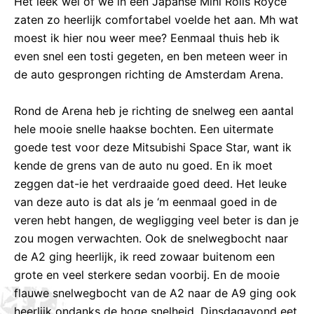
Het leek wel of we in een Japanse Mini Rolls Royce
zaten zo heerlijk comfortabel voelde het aan. Mh wat
moest ik hier nou weer mee? Eenmaal thuis heb ik
even snel een tosti gegeten, en ben meteen weer in
de auto gesprongen richting de Amsterdam Arena.
Rond de Arena heb je richting de snelweg een aantal
hele mooie snelle haakse bochten. Een uitermate
goede test voor deze Mitsubishi Space Star, want ik
kende de grens van de auto nu goed. En ik moet
zeggen dat-ie het verdraaide goed deed. Het leuke
van deze auto is dat als je ‘m eenmaal goed in de
veren hebt hangen, de wegligging veel beter is dan je
zou mogen verwachten. Ook de snelwegbocht naar
de A2 ging heerlijk, ik reed zowaar buitenom een
grote en veel sterkere sedan voorbij. En de mooie
flauwe snelwegbocht van de A2 naar de A9 ging ook
heerlijk ondanks de hoge snelheid. Dinsdagavond eet