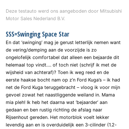
Deze testauto werd ons aangeboden door Mitsubishi
Motor Sales Nederland B.V.
SSS=Swinging Space Star
En dat ‘swinging’ mag je gerust letterlijk nemen want
de vering/demping aan de voorzijde is zo
ongelofelijk comfortabel dat alleen een bejaarde dit
helemaal top vindt…. of toch niet (schrijf ik met de
wijsheid van achteraf)? Toen ik weg reed en de
eerste haakse bocht nam op z’n Ford Kuga’s – ik had
net de Ford Kuga teruggebracht – vloog ik voor mijn
gevoel zowat het naastliggende weiland in. Mama
mia pleh! Ik heb het daarna wat ‘bejaarder’ aan
gedaan en ben rustig richting de afslag naar
Rijsenhout gereden. Het motorblok voelt lekker
levendig aan en is overduidelijk een 3-cilinder (1.2-