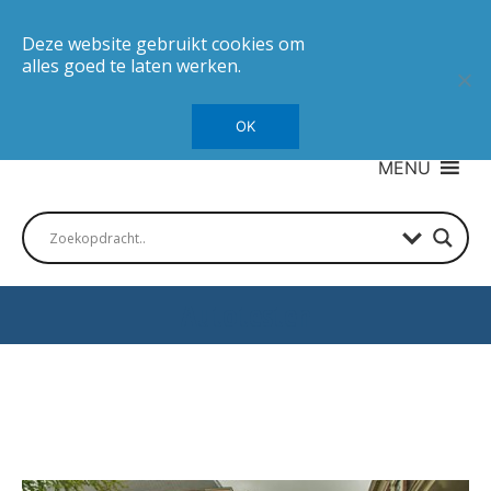
Deze website gebruikt cookies om
alles goed te laten werken.
OK
MENU
Autotesten