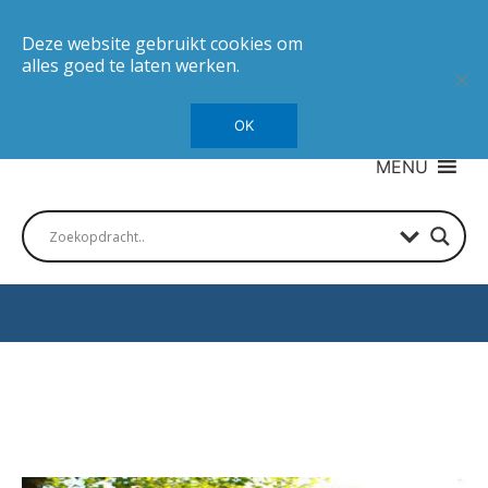
Deze website gebruikt cookies om
alles goed te laten werken.
OK
MENU
Autotesten