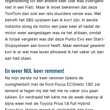
tegenstelling tot een andere keer (dat was overigens
niet in een Fiat). Maar ik moet bekennen dat deze
TomTom dan ook een iets duurdere versie was. Wat
betreft het S&S-systeem kan ik kort zijn. In eerste
instantie sloeg de motor een paar keer af nadat de
motor weer aangeslagen was na het afslaan, omdat
ik totaal vergeten was dat deze Punto Evo een Start-
Stopsysteem aan boord heeft. Maar eenmaal gewend
kon ik er wel mee leven alhoewel ik het vaker uit dan
aan had staan.
En weer NUL keer remmen!
Na mijn eerste nul keer remmen tijdens de
zuinigheidsrit met de Ford Focus ECOnetic 1.6D zei
iemand al tegen mij dat het me nu vaker zou gaan
lukken. En verdraaid het lukte me de week daarop al
bijna weer met de Toyota Prius 1.8 Full Hybrid
Executive. Helaas moest ik uiteindelijk één keer