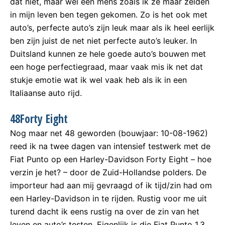
dat niet, maar wel een mens zoals ik ze maar zelden
in mijn leven ben tegen gekomen. Zo is het ook met
auto’s, perfecte auto’s zijn leuk maar als ik heel eerlijk
ben zijn juist de net niet perfecte auto’s leuker. In
Duitsland kunnen ze hele goede auto’s bouwen met
een hoge perfectiegraad, maar vaak mis ik net dat
stukje emotie wat ik wel vaak heb als ik in een
Italiaanse auto rijd.
48Forty Eight
Nog maar net 48 geworden (bouwjaar: 10-08-1962)
reed ik na twee dagen van intensief testwerk met de
Fiat Punto op een Harley-Davidson Forty Eight – hoe
verzin je het? – door de Zuid-Hollandse polders. De
importeur had aan mij gevraagd of ik tijd/zin had om
een Harley-Davidson in te rijden. Rustig voor me uit
turend dacht ik eens rustig na over de zin van het
leven en auto’s testen. Eigenlijk is die Fiat Punto 1.3