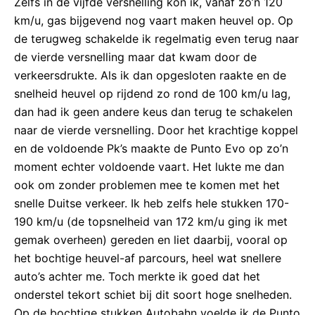
Zelfs in de vijfde versnelling kon ik, vanaf zo’n 120
km/u, gas bijgevend nog vaart maken heuvel op. Op
de terugweg schakelde ik regelmatig even terug naar
de vierde versnelling maar dat kwam door de
verkeersdrukte. Als ik dan opgesloten raakte en de
snelheid heuvel op rijdend zo rond de 100 km/u lag,
dan had ik geen andere keus dan terug te schakelen
naar de vierde versnelling. Door het krachtige koppel
en de voldoende Pk’s maakte de Punto Evo op zo’n
moment echter voldoende vaart. Het lukte me dan
ook om zonder problemen mee te komen met het
snelle Duitse verkeer. Ik heb zelfs hele stukken 170-
190 km/u (de topsnelheid van 172 km/u ging ik met
gemak overheen) gereden en liet daarbij, vooral op
het bochtige heuvel-af parcours, heel wat snellere
auto’s achter me. Toch merkte ik goed dat het
onderstel tekort schiet bij dit soort hoge snelheden.
Op de bochtige stukken Autobahn voelde ik de Punto