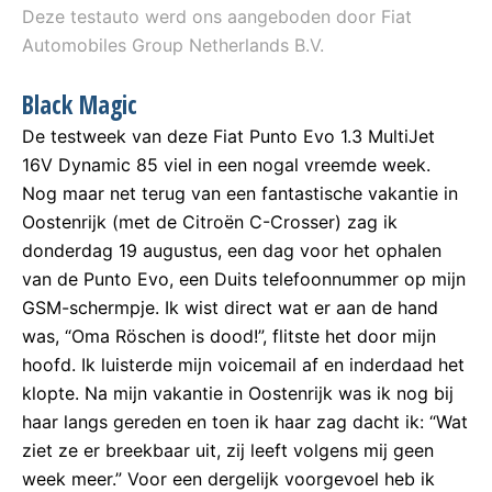
Deze testauto werd ons aangeboden door Fiat
Automobiles Group Netherlands B.V.
Black Magic
De testweek van deze Fiat Punto Evo 1.3 MultiJet
16V Dynamic 85 viel in een nogal vreemde week.
Nog maar net terug van een fantastische vakantie in
Oostenrijk (met de Citroën C-Crosser) zag ik
donderdag 19 augustus, een dag voor het ophalen
van de Punto Evo, een Duits telefoonnummer op mijn
GSM-schermpje. Ik wist direct wat er aan de hand
was, “Oma Röschen is dood!”, flitste het door mijn
hoofd. Ik luisterde mijn voicemail af en inderdaad het
klopte. Na mijn vakantie in Oostenrijk was ik nog bij
haar langs gereden en toen ik haar zag dacht ik: “Wat
ziet ze er breekbaar uit, zij leeft volgens mij geen
week meer.” Voor een dergelijk voorgevoel heb ik