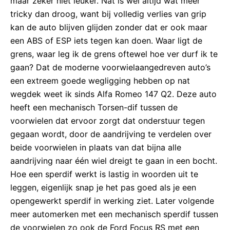
maar zeker niet leuker. Nat is wel altijd wat meer
tricky dan droog, want bij volledig verlies van grip
kan de auto blijven glijden zonder dat er ook maar
een ABS of ESP iets tegen kan doen. Waar ligt de
grens, waar leg ik de grens oftewel hoe ver durf ik te
gaan? Dat de moderne voorwielaangedreven auto’s
een extreem goede wegligging hebben op nat
wegdek weet ik sinds Alfa Romeo 147 Q2. Deze auto
heeft een mechanisch Torsen-dif tussen de
voorwielen dat ervoor zorgt dat onderstuur tegen
gegaan wordt, door de aandrijving te verdelen over
beide voorwielen in plaats van dat bijna alle
aandrijving naar één wiel dreigt te gaan in een bocht.
Hoe een sperdif werkt is lastig in woorden uit te
leggen, eigenlijk snap je het pas goed als je een
opengewerkt sperdif in werking ziet. Later volgende
meer automerken met een mechanisch sperdif tussen
de voorwielen zo ook de Ford Focus RS met een