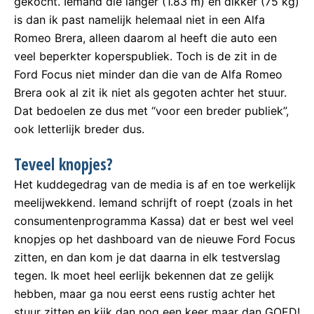
gekocht. Iemand die langer (1.83 m) en dikker (75 kg)
is dan ik past namelijk helemaal niet in een Alfa
Romeo Brera, alleen daarom al heeft die auto een
veel beperkter koperspubliek. Toch is de zit in de
Ford Focus niet minder dan die van de Alfa Romeo
Brera ook al zit ik niet als gegoten achter het stuur.
Dat bedoelen ze dus met “voor een breder publiek”,
ook letterlijk breder dus.
Teveel knopjes?
Het kuddegedrag van de media is af en toe werkelijk
meelijwekkend. Iemand schrijft of roept (zoals in het
consumentenprogramma Kassa) dat er best wel veel
knopjes op het dashboard van de nieuwe Ford Focus
zitten, en dan kom je dat daarna in elk testverslag
tegen. Ik moet heel eerlijk bekennen dat ze gelijk
hebben, maar ga nou eerst eens rustig achter het
stuur zitten en kijk dan nog een keer maar dan GOED!