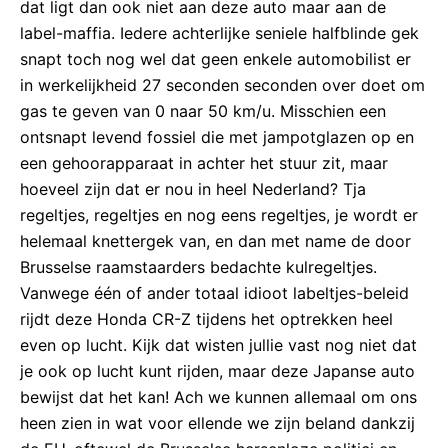
dat ligt dan ook niet aan deze auto maar aan de
label-maffia. Iedere achterlijke seniele halfblinde gek
snapt toch nog wel dat geen enkele automobilist er
in werkelijkheid 27 seconden seconden over doet om
gas te geven van 0 naar 50 km/u. Misschien een
ontsnapt levend fossiel die met jampotglazen op en
een gehoorapparaat in achter het stuur zit, maar
hoeveel zijn dat er nou in heel Nederland? Tja
regeltjes, regeltjes en nog eens regeltjes, je wordt er
helemaal knettergek van, en dan met name de door
Brusselse raamstaarders bedachte kulregeltjes.
Vanwege één of ander totaal idioot labeltjes-beleid
rijdt deze Honda CR-Z tijdens het optrekken heel
even op lucht. Kijk dat wisten jullie vast nog niet dat
je ook op lucht kunt rijden, maar deze Japanse auto
bewijst dat het kan! Ach we kunnen allemaal om ons
heen zien in wat voor ellende we zijn beland dankzij