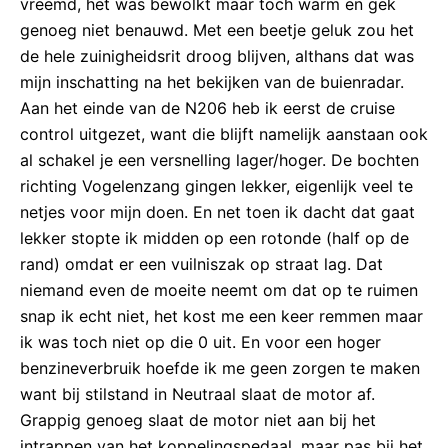
vreemd, het was bewolkt maar toch warm en gek
genoeg niet benauwd. Met een beetje geluk zou het
de hele zuinigheidsrit droog blijven, althans dat was
mijn inschatting na het bekijken van de buienradar.
Aan het einde van de N206 heb ik eerst de cruise
control uitgezet, want die blijft namelijk aanstaan ook
al schakel je een versnelling lager/hoger. De bochten
richting Vogelenzang gingen lekker, eigenlijk veel te
netjes voor mijn doen. En net toen ik dacht dat gaat
lekker stopte ik midden op een rotonde (half op de
rand) omdat er een vuilniszak op straat lag. Dat
niemand even de moeite neemt om dat op te ruimen
snap ik echt niet, het kost me een keer remmen maar
ik was toch niet op die 0 uit. En voor een hoger
benzineverbruik hoefde ik me geen zorgen te maken
want bij stilstand in Neutraal slaat de motor af.
Grappig genoeg slaat de motor niet aan bij het
intrappen van het koppelingspedaal, maar pas bij het