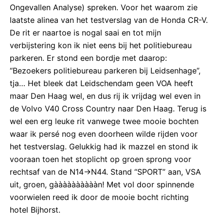
Ongevallen Analyse) spreken. Voor het waarom zie
laatste alinea van het testverslag van de Honda CR-V.
De rit er naartoe is nogal saai en tot mijn
verbijstering kon ik niet eens bij het politiebureau
parkeren. Er stond een bordje met daarop:
“Bezoekers politiebureau parkeren bij Leidsenhage”,
tja… Het bleek dat Leidschendam geen VOA heeft
maar Den Haag wel, en dus rij ik vrijdag wel even in
de Volvo V40 Cross Country naar Den Haag. Terug is
wel een erg leuke rit vanwege twee mooie bochten
waar ik persé nog even doorheen wilde rijden voor
het testverslag. Gelukkig had ik mazzel en stond ik
vooraan toen het stoplicht op groen sprong voor
rechtsaf van de N14->N44. Stand “SPORT” aan, VSA
uit, groen, gààààààààààn! Met vol door spinnende
voorwielen reed ik door de mooie bocht richting
hotel Bijhorst.