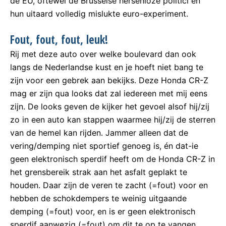
de EU, oftewel de Brusselse hersenloze politici en
hun uitaard volledig mislukte euro-experiment.
Fout, fout, fout, leuk!
Rij met deze auto over welke boulevard dan ook
langs de Nederlandse kust en je hoeft niet bang te
zijn voor een gebrek aan bekijks. Deze Honda CR-Z
mag er zijn qua looks dat zal iedereen met mij eens
zijn. De looks geven de kijker het gevoel alsof hij/zij
zo in een auto kan stappen waarmee hij/zij de sterren
van de hemel kan rijden. Jammer alleen dat de
vering/demping niet sportief genoeg is, én dat-ie
geen elektronisch sperdif heeft om de Honda CR-Z in
het grensbereik strak aan het asfalt geplakt te
houden. Daar zijn de veren te zacht (=fout) voor en
hebben de schokdempers te weinig uitgaande
demping (=fout) voor, en is er geen elektronisch
sperdif aanwezig (=fout) om dit te op te vangen.