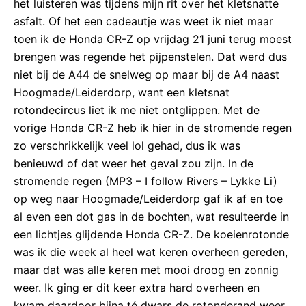
het luisteren was tijdens mijn rit over het kletsnatte
asfalt. Of het een cadeautje was weet ik niet maar
toen ik de Honda CR-Z op vrijdag 21 juni terug moest
brengen was regende het pijpenstelen. Dat werd dus
niet bij de A44 de snelweg op maar bij de A4 naast
Hoogmade/Leiderdorp, want een kletsnat
rotondecircus liet ik me niet ontglippen. Met de
vorige Honda CR-Z heb ik hier in de stromende regen
zo verschrikkelijk veel lol gehad, dus ik was
benieuwd of dat weer het geval zou zijn. In de
stromende regen (MP3 – I follow Rivers – Lykke Li)
op weg naar Hoogmade/Leiderdorp gaf ik af en toe
al even een dot gas in de bochten, wat resulteerde in
een lichtjes glijdende Honda CR-Z. De koeienrotonde
was ik die week al heel wat keren overheen gereden,
maar dat was alle keren met mooi droog en zonnig
weer. Ik ging er dit keer extra hard overheen en
kwam daardoor bijna té dwars de rotonderand weer