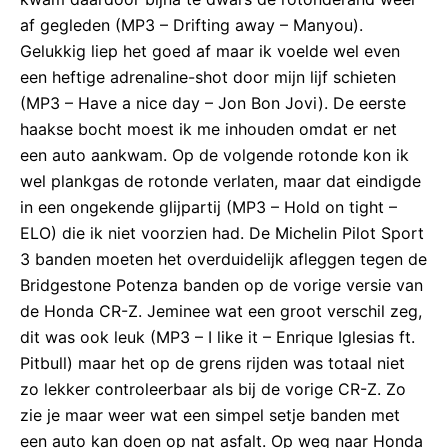
af gegleden (MP3 – Drifting away – Manyou).
Gelukkig liep het goed af maar ik voelde wel even
een heftige adrenaline-shot door mijn lijf schieten
(MP3 – Have a nice day – Jon Bon Jovi). De eerste
haakse bocht moest ik me inhouden omdat er net
een auto aankwam. Op de volgende rotonde kon ik
wel plankgas de rotonde verlaten, maar dat eindigde
in een ongekende glijpartij (MP3 – Hold on tight –
ELO) die ik niet voorzien had. De Michelin Pilot Sport
3 banden moeten het overduidelijk afleggen tegen de
Bridgestone Potenza banden op de vorige versie van
de Honda CR-Z. Jeminee wat een groot verschil zeg,
dit was ook leuk (MP3 – I like it – Enrique Iglesias ft.
Pitbull) maar het op de grens rijden was totaal niet
zo lekker controleerbaar als bij de vorige CR-Z. Zo
zie je maar weer wat een simpel setje banden met
een auto kan doen op nat asfalt. Op weg naar Honda