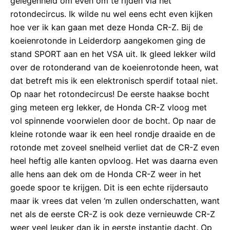
gelegenheid om even om te rijden via het
rotondecircus. Ik wilde nu wel eens echt even kijken
hoe ver ik kan gaan met deze Honda CR-Z. Bij de
koeienrotonde in Leiderdorp aangekomen ging de
stand SPORT aan en het VSA uit. Ik gleed lekker wild
over de rotonderand van de koeienrotonde heen, wat
dat betreft mis ik een elektronisch sperdif totaal niet.
Op naar het rotondecircus! De eerste haakse bocht
ging meteen erg lekker, de Honda CR-Z vloog met
vol spinnende voorwielen door de bocht. Op naar de
kleine rotonde waar ik een heel rondje draaide en de
rotonde met zoveel snelheid verliet dat de CR-Z even
heel heftig alle kanten opvloog. Het was daarna even
alle hens aan dek om de Honda CR-Z weer in het
goede spoor te krijgen. Dit is een echte rijdersauto
maar ik vrees dat velen ‘m zullen onderschatten, want
net als de eerste CR-Z is ook deze vernieuwde CR-Z
weer veel leuker dan ik in eerste instantie dacht. Op