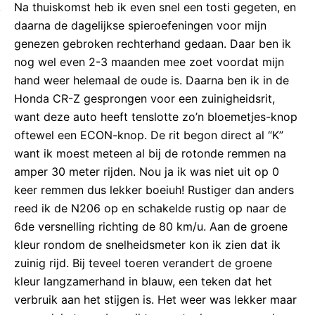
Na thuiskomst heb ik even snel een tosti gegeten, en
daarna de dagelijkse spieroefeningen voor mijn
genezen gebroken rechterhand gedaan. Daar ben ik
nog wel even 2-3 maanden mee zoet voordat mijn
hand weer helemaal de oude is. Daarna ben ik in de
Honda CR-Z gesprongen voor een zuinigheidsrit,
want deze auto heeft tenslotte zo’n bloemetjes-knop
oftewel een ECON-knop. De rit begon direct al “K”
want ik moest meteen al bij de rotonde remmen na
amper 30 meter rijden. Nou ja ik was niet uit op 0
keer remmen dus lekker boeiuh! Rustiger dan anders
reed ik de N206 op en schakelde rustig op naar de
6de versnelling richting de 80 km/u. Aan de groene
kleur rondom de snelheidsmeter kon ik zien dat ik
zuinig rijd. Bij teveel toeren verandert de groene
kleur langzamerhand in blauw, een teken dat het
verbruik aan het stijgen is. Het weer was lekker maar