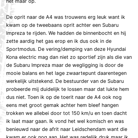
het maar op.
De oprit naar de A4 was trouwens erg leuk want ik
kwam op de tweebaans oprit achter een Subaru
Impreza te rijden. We hadden de binnenbocht en hij
zette aardig het gas erop en ik dus ook in de
Sportmodus. De vering/demping van deze Hyundai
Kona electric mag dan niet zo sportief zijn als die van
de Subaru Impreza maar de wegligging is door de
mooie balans en het lage zwaartepunt daarentegen
werkelijk uitstekend. De bestuurder van de Subaru
probeerde mij duidelijk te lossen maar dat lukte hem
dus niet. Toen ik op de toerit naar de A4 ook nog
eens met groot gemak achter hem bleef hangen
trokken we allebei door tot 150 km/u en toen dacht
ik laat maar gaan. Ik vond het wel komisch en was
benieuwd naar de afrit naar Leidschendam want die
kwam er ook nog aan. Het was redelijk druk maar ik