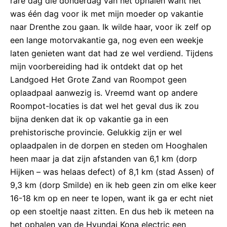
rare dag die donderdag van net ophalen want het
was één dag voor ik met mijn moeder op vakantie
naar Drenthe zou gaan. Ik wilde haar, voor ik zelf op
een lange motorvakantie ga, nog even een weekje
laten genieten want dat had ze wel verdiend. Tijdens
mijn voorbereiding had ik ontdekt dat op het
Landgoed Het Grote Zand van Roompot geen
oplaadpaal aanwezig is. Vreemd want op andere
Roompot-locaties is dat wel het geval dus ik zou
bijna denken dat ik op vakantie ga in een
prehistorische provincie. Gelukkig zijn er wel
oplaadpalen in de dorpen en steden om Hooghalen
heen maar ja dat zijn afstanden van 6,1 km (dorp
Hijken – was helaas defect) of 8,1 km (stad Assen) of
9,3 km (dorp Smilde) en ik heb geen zin om elke keer
16-18 km op en neer te lopen, want ik ga er echt niet
op een stoeltje naast zitten. En dus heb ik meteen na
het ophalen van de Hyundai Kona electric een