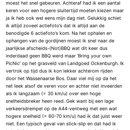
moest het snel gebeuren. Achteraf had ik een aantal
keren voor een hogere sluitertijd moeten kiezen maar
ja ik heb ook wel eens mijn dag niet. Gelukkig schiet
ik altijd zoveel actiefoto’s dat ik altijd aan de
benodigde 6 actiefoto’s kom. Na het ophalen en
ophangen van de gordijnen moest ik snel naar de
jaarlijkse afscheids-(Not)BBQ wat dit keer dus
inderdaad geen BBQ werd maar ‘Bring your own
PicNic’ op het grasveld van Landgoed Ockenburgh. Ik
vertrok op tijd dus ik kon lekker achterom rijden
door het Wassenaarse Bos. Daar viel mij op da het
net leek alsof de veren voor en achter niet inveerden
als ik langzaam (= 30 km/u) over een hoge
snelheidsbreker heen reed. Gek want bij een lage
verkeersdrempel op de A44-ventweg met een wat
hogere snelheid (= 60-70 km/u) had ik dat juist weer
niet. Een typisch geval van stick-slip en dat had ik