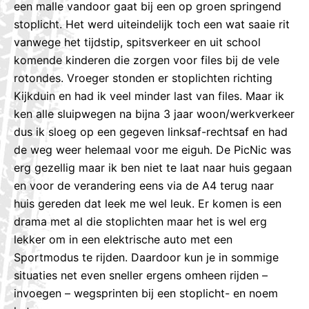
een malle vandoor gaat bij een op groen springend
stoplicht. Het werd uiteindelijk toch een wat saaie rit
vanwege het tijdstip, spitsverkeer en uit school
komende kinderen die zorgen voor files bij de vele
rotondes. Vroeger stonden er stoplichten richting
Kijkduin en had ik veel minder last van files. Maar ik
ken alle sluipwegen na bijna 3 jaar woon/werkverkeer
dus ik sloeg op een gegeven linksaf-rechtsaf en had
de weg weer helemaal voor me eiguh. De PicNic was
erg gezellig maar ik ben niet te laat naar huis gegaan
en voor de verandering eens via de A4 terug naar
huis gereden dat leek me wel leuk. Er komen is een
drama met al die stoplichten maar het is wel erg
lekker om in een elektrische auto met een
Sportmodus te rijden. Daardoor kun je in sommige
situaties net even sneller ergens omheen rijden –
invoegen – wegsprinten bij een stoplicht- en noem