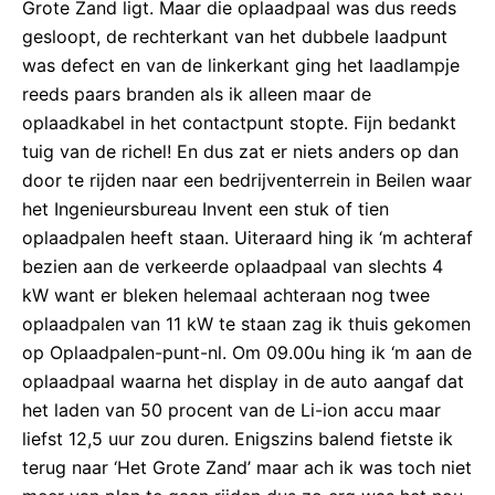
Grote Zand ligt. Maar die oplaadpaal was dus reeds
gesloopt, de rechterkant van het dubbele laadpunt
was defect en van de linkerkant ging het laadlampje
reeds paars branden als ik alleen maar de
oplaadkabel in het contactpunt stopte. Fijn bedankt
tuig van de richel! En dus zat er niets anders op dan
door te rijden naar een bedrijventerrein in Beilen waar
het Ingenieursbureau Invent een stuk of tien
oplaadpalen heeft staan. Uiteraard hing ik ‘m achteraf
bezien aan de verkeerde oplaadpaal van slechts 4
kW want er bleken helemaal achteraan nog twee
oplaadpalen van 11 kW te staan zag ik thuis gekomen
op Oplaadpalen-punt-nl. Om 09.00u hing ik ‘m aan de
oplaadpaal waarna het display in de auto aangaf dat
het laden van 50 procent van de Li-ion accu maar
liefst 12,5 uur zou duren. Enigszins balend fietste ik
terug naar ‘Het Grote Zand’ maar ach ik was toch niet