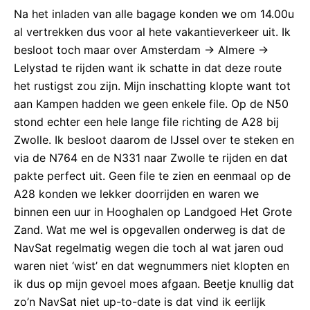
Na het inladen van alle bagage konden we om 14.00u
al vertrekken dus voor al hete vakantieverkeer uit. Ik
besloot toch maar over Amsterdam -> Almere ->
Lelystad te rijden want ik schatte in dat deze route
het rustigst zou zijn. Mijn inschatting klopte want tot
aan Kampen hadden we geen enkele file. Op de N50
stond echter een hele lange file richting de A28 bij
Zwolle. Ik besloot daarom de IJssel over te steken en
via de N764 en de N331 naar Zwolle te rijden en dat
pakte perfect uit. Geen file te zien en eenmaal op de
A28 konden we lekker doorrijden en waren we
binnen een uur in Hooghalen op Landgoed Het Grote
Zand. Wat me wel is opgevallen onderweg is dat de
NavSat regelmatig wegen die toch al wat jaren oud
waren niet ‘wist’ en dat wegnummers niet klopten en
ik dus op mijn gevoel moes afgaan. Beetje knullig dat
zo’n NavSat niet up-to-date is dat vind ik eerlijk