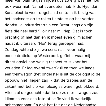
meer van plan te gaan rijden dus zo erg was het nou
ook weer niet. Na het avondeten heb ik de Hyundai
Kona electric weer opgehaald en toen ik bezig was
het laadsnoer op te rollen fietste er op het verder
doodstille industrieterrein een Drent langs op zijn
fiets die heel hard “Hoi” naar mij riep. Dat is toch
prachtig of niet dan en ik moest even glimlachen
nadat ik uiteraard “Hoi” terug geroepen had.
Zondagochtend zijn we eerst naar voormalig
concentratiekamp Westerbork gefietst waar mij
direct opviel hoe weinig respect er is voor het
verleden. Er lag overal zwerfvuil en toen we langs
een treinwagon (het onderstel is uit de oorlogstijd de
opbouw niet) liepen zag ik dat de trapjes aan de
zijkant met behulp van plexiglas waren geblokkeerd.
Alleen al de gedachte dat je op zo’n treinwagon zou
klimmen voor een foto of selfie vind ik werkelijk
onbestaanbaar. En ook het feit dat de Nederlandse