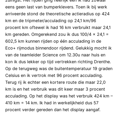
zuinigst. Het rijden ging heerlijk een ik had zowaar
eens geen last van bumperklevers. Toen ik bij werk
arriveerde stond de theoretische actieradius op 424
km en de tripmeter/acculading op 24,1 km/96
procent km oftewel ik had 16 km verbruikt maar 24,1
km gereden. Omgerekend zou ik dus 100/4 x 24,1 =
602,5 km kunnen rijden op één acculading in de
Eco+ rijmodus binnendoor rijdend. Gelukkig mocht ik
van de teamleider Science om 12.30u naar huis en
kon ik dus lekker op tijd vertrekken richting Drenthe.
Op de terugweg was de buitentemperatuur 19 graden
Celsius en ik vertrok met 96 procent acculading.
Terug rij ik echter een kortere route die maar 22,0
km is en het verbruik was dit keer maar 3 procent
acculading. Op het display was het verbruik 424 km –
410 km = 14 km. Ik had in werkelijkheid dus 57
procent verder gereden dan het display aangaf.