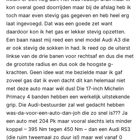
kon overal goed doorrijden maar bij de afslag heb ik
toch maar even stevig gas gegeven en heb heel erg
laat ingevoegd. Dat was een goede zet want
daardoor kon ik het gas er lekker stevig opzetten.
Een baan naast mij reed een snel model Audi A3 die
er ook stevig de sokken in had. Ik reed op de uiterst
linkse van de drie banen voor rechtsaf en dus die met
de grootste radius en dus ook de hoogste g-
krachten. Geen idee wat me bezielde maar ik gaf
zoveel gas dat ik even dacht dit kan helemaal niet
met deze auto maar wél dus! Die 17-inch Michelin
Primacy 4 banden hebben een werkelijk uitstekende
grip. Die Audi-bestuurder zal wel gedacht hebben
was-da-voor-een-auto-dan-joh die zo snel is??? Ja
een auto met 204 Pk maar vooral slechts iets minder
koppel – 395 Nm tegen 450 Nm – dan een Audi RS3
(die ruim tweemaal zo duur is!) maar wel vanaf 0