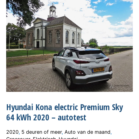
Hyundai Kona electric Premium Sky
64 kWh 2020 – autotest
2020
,
5 deuren of meer
,
Auto van de maand
,