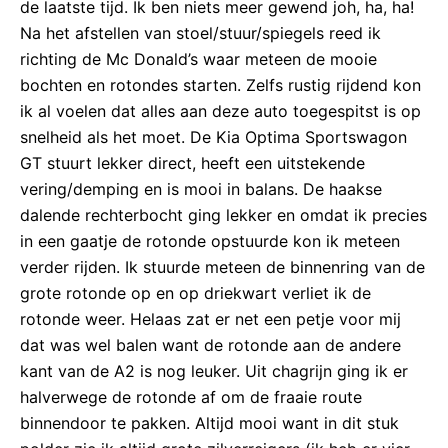
de laatste tijd. Ik ben niets meer gewend joh, ha, ha!
Na het afstellen van stoel/stuur/spiegels reed ik
richting de Mc Donald’s waar meteen de mooie
bochten en rotondes starten. Zelfs rustig rijdend kon
ik al voelen dat alles aan deze auto toegespitst is op
snelheid als het moet. De Kia Optima Sportswagon
GT stuurt lekker direct, heeft een uitstekende
vering/demping en is mooi in balans. De haakse
dalende rechterbocht ging lekker en omdat ik precies
in een gaatje de rotonde opstuurde kon ik meteen
verder rijden. Ik stuurde meteen de binnenring van de
grote rotonde op en op driekwart verliet ik de
rotonde weer. Helaas zat er net een petje voor mij
dat was wel balen want de rotonde aan de andere
kant van de A2 is nog leuker. Uit chagrijn ging ik er
halverwege de rotonde af om de fraaie route
binnendoor te pakken. Altijd mooi want in dit stuk