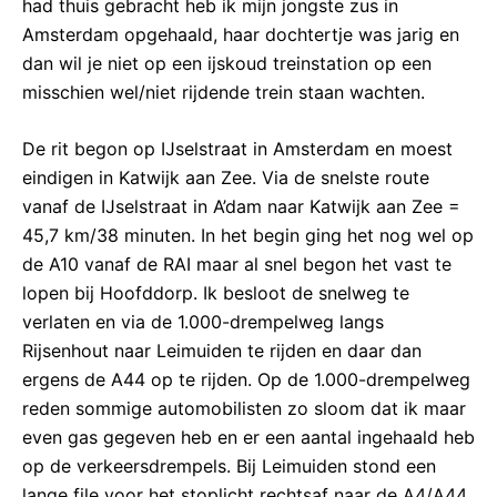
had thuis gebracht heb ik mijn jongste zus in
Amsterdam opgehaald, haar dochtertje was jarig en
dan wil je niet op een ijskoud treinstation op een
misschien wel/niet rijdende trein staan wachten.
De rit begon op IJselstraat in Amsterdam en moest
eindigen in Katwijk aan Zee. Via de snelste route
vanaf de IJselstraat in A’dam naar Katwijk aan Zee =
45,7 km/38 minuten. In het begin ging het nog wel op
de A10 vanaf de RAI maar al snel begon het vast te
lopen bij Hoofddorp. Ik besloot de snelweg te
verlaten en via de 1.000-drempelweg langs
Rijsenhout naar Leimuiden te rijden en daar dan
ergens de A44 op te rijden. Op de 1.000-drempelweg
reden sommige automobilisten zo sloom dat ik maar
even gas gegeven heb en er een aantal ingehaald heb
op de verkeersdrempels. Bij Leimuiden stond een
lange file voor het stoplicht rechtsaf naar de A4/A44