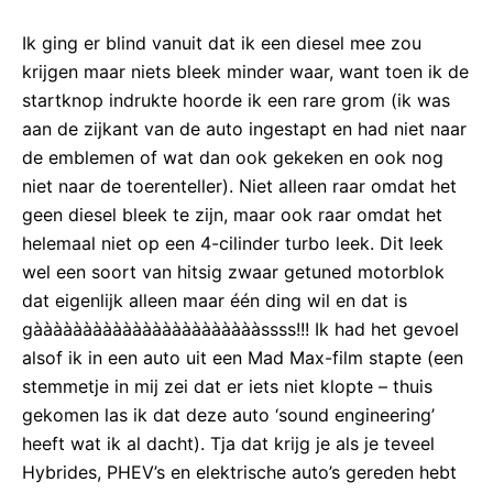
Ik ging er blind vanuit dat ik een diesel mee zou
krijgen maar niets bleek minder waar, want toen ik de
startknop indrukte hoorde ik een rare grom (ik was
aan de zijkant van de auto ingestapt en had niet naar
de emblemen of wat dan ook gekeken en ook nog
niet naar de toerenteller). Niet alleen raar omdat het
geen diesel bleek te zijn, maar ook raar omdat het
helemaal niet op een 4-cilinder turbo leek. Dit leek
wel een soort van hitsig zwaar getuned motorblok
dat eigenlijk alleen maar één ding wil en dat is
gàààààààààààààààààààààààssss!!! Ik had het gevoel
alsof ik in een auto uit een Mad Max-film stapte (een
stemmetje in mij zei dat er iets niet klopte – thuis
gekomen las ik dat deze auto ‘sound engineering’
heeft wat ik al dacht). Tja dat krijg je als je teveel
Hybrides, PHEV’s en elektrische auto’s gereden hebt