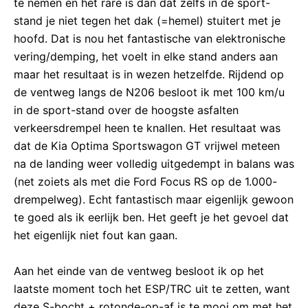
te nemen en het rare is dan dat zelfs in de sport-
stand je niet tegen het dak (=hemel) stuitert met je
hoofd. Dat is nou het fantastische van elektronische
vering/demping, het voelt in elke stand anders aan
maar het resultaat is in wezen hetzelfde. Rijdend op
de ventweg langs de N206 besloot ik met 100 km/u
in de sport-stand over de hoogste asfalten
verkeersdrempel heen te knallen. Het resultaat was
dat de Kia Optima Sportswagon GT vrijwel meteen
na de landing weer volledig uitgedempt in balans was
(net zoiets als met die Ford Focus RS op de 1.000-
drempelweg). Echt fantastisch maar eigenlijk gewoon
te goed als ik eerlijk ben. Het geeft je het gevoel dat
het eigenlijk niet fout kan gaan.
Aan het einde van de ventweg besloot ik op het
laatste moment toch het ESP/TRC uit te zetten, want
deze S-bocht + rotonde-op-af is te mooi om met het