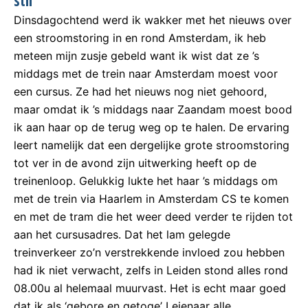
stil
Dinsdagochtend werd ik wakker met het nieuws over
een stroomstoring in en rond Amsterdam, ik heb
meteen mijn zusje gebeld want ik wist dat ze ’s
middags met de trein naar Amsterdam moest voor
een cursus. Ze had het nieuws nog niet gehoord,
maar omdat ik ’s middags naar Zaandam moest bood
ik aan haar op de terug weg op te halen. De ervaring
leert namelijk dat een dergelijke grote stroomstoring
tot ver in de avond zijn uitwerking heeft op de
treinenloop. Gelukkig lukte het haar ’s middags om
met de trein via Haarlem in Amsterdam CS te komen
en met de tram die het weer deed verder te rijden tot
aan het cursusadres. Dat het lam gelegde
treinverkeer zo’n verstrekkende invloed zou hebben
had ik niet verwacht, zelfs in Leiden stond alles rond
08.00u al helemaal muurvast. Het is echt maar goed
dat ik als ‘gebore en getoge’ Leienaar alle