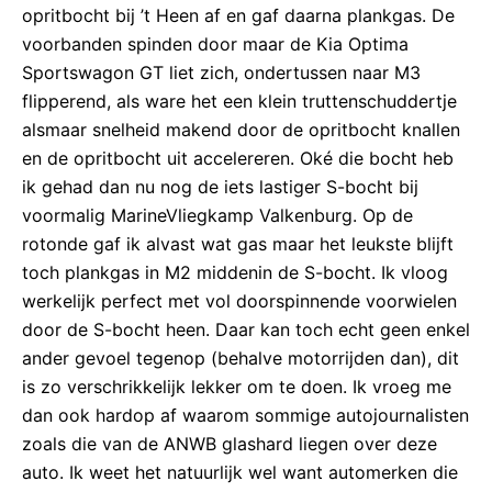
opritbocht bij ’t Heen af en gaf daarna plankgas. De
voorbanden spinden door maar de Kia Optima
Sportswagon GT liet zich, ondertussen naar M3
flipperend, als ware het een klein truttenschuddertje
alsmaar snelheid makend door de opritbocht knallen
en de opritbocht uit accelereren. Oké die bocht heb
ik gehad dan nu nog de iets lastiger S-bocht bij
voormalig MarineVliegkamp Valkenburg. Op de
rotonde gaf ik alvast wat gas maar het leukste blijft
toch plankgas in M2 middenin de S-bocht. Ik vloog
werkelijk perfect met vol doorspinnende voorwielen
door de S-bocht heen. Daar kan toch echt geen enkel
ander gevoel tegenop (behalve motorrijden dan), dit
is zo verschrikkelijk lekker om te doen. Ik vroeg me
dan ook hardop af waarom sommige autojournalisten
zoals die van de ANWB glashard liegen over deze
auto. Ik weet het natuurlijk wel want automerken die