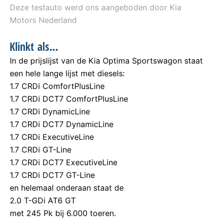
Deze testauto werd ons aangeboden door Kia
Motors Nederland
Klinkt als…
In de prijslijst van de Kia Optima Sportswagon staat
een hele lange lijst met diesels:
1.7 CRDi ComfortPlusLine
1.7 CRDi DCT7 ComfortPlusLine
1.7 CRDi DynamicLine
1.7 CRDi DCT7 DynamicLine
1.7 CRDi ExecutiveLine
1.7 CRDi GT-Line
1.7 CRDi DCT7 ExecutiveLine
1.7 CRDi DCT7 GT-Line
en helemaal onderaan staat de
2.0 T-GDi AT6 GT
met 245 Pk bij 6.000 toeren.