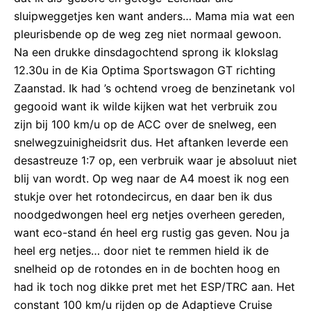
sluipweggetjes ken want anders… Mama mia wat een
pleurisbende op de weg zeg niet normaal gewoon.
Na een drukke dinsdagochtend sprong ik klokslag
12.30u in de Kia Optima Sportswagon GT richting
Zaanstad. Ik had ’s ochtend vroeg de benzinetank vol
gegooid want ik wilde kijken wat het verbruik zou
zijn bij 100 km/u op de ACC over de snelweg, een
snelwegzuinigheidsrit dus. Het aftanken leverde een
desastreuze 1:7 op, een verbruik waar je absoluut niet
blij van wordt. Op weg naar de A4 moest ik nog een
stukje over het rotondecircus, en daar ben ik dus
noodgedwongen heel erg netjes overheen gereden,
want eco-stand én heel erg rustig gas geven. Nou ja
heel erg netjes… door niet te remmen hield ik de
snelheid op de rotondes en in de bochten hoog en
had ik toch nog dikke pret met het ESP/TRC aan. Het
constant 100 km/u rijden op de Adaptieve Cruise