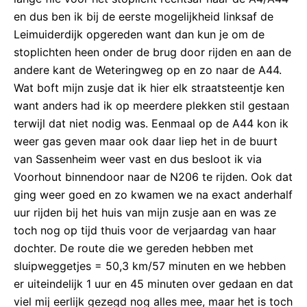
en dus ben ik bij de eerste mogelijkheid linksaf de
Leimuiderdijk opgereden want dan kun je om de
stoplichten heen onder de brug door rijden en aan de
andere kant de Weteringweg op en zo naar de A44.
Wat boft mijn zusje dat ik hier elk straatsteentje ken
want anders had ik op meerdere plekken stil gestaan
terwijl dat niet nodig was. Eenmaal op de A44 kon ik
weer gas geven maar ook daar liep het in de buurt
van Sassenheim weer vast en dus besloot ik via
Voorhout binnendoor naar de N206 te rijden. Ook dat
ging weer goed en zo kwamen we na exact anderhalf
uur rijden bij het huis van mijn zusje aan en was ze
toch nog op tijd thuis voor de verjaardag van haar
dochter. De route die we gereden hebben met
sluipweggetjes = 50,3 km/57 minuten en we hebben
er uiteindelijk 1 uur en 45 minuten over gedaan en dat
viel mij eerlijk gezegd nog alles mee, maar het is toch