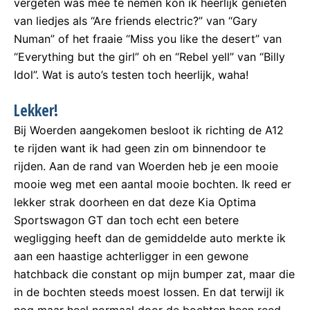
vergeten was mee te nemen kon ik heerlijk genieten
van liedjes als “Are friends electric?” van “Gary
Numan” of het fraaie “Miss you like the desert” van
“Everything but the girl” oh en “Rebel yell” van “Billy
Idol”. Wat is auto’s testen toch heerlijk, waha!
Lekker!
Bij Woerden aangekomen besloot ik richting de A12
te rijden want ik had geen zin om binnendoor te
rijden. Aan de rand van Woerden heb je een mooie
mooie weg met een aantal mooie bochten. Ik reed er
lekker strak doorheen en dat deze Kia Optima
Sportswagon GT dan toch echt een betere
wegligging heeft dan de gemiddelde auto merkte ik
aan een haastige achterligger in een gewone
hatchback die constant op mijn bumper zat, maar die
in de bochten steeds moest lossen. En dat terwijl ik
nog maar heel normaal door de bochten heen reed