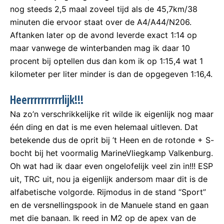
nog steeds 2,5 maal zoveel tijd als de 45,7km/38
minuten die ervoor staat over de A4/A44/N206.
Aftanken later op de avond leverde exact 1:14 op
maar vanwege de winterbanden mag ik daar 10
procent bij optellen dus dan kom ik op 1:15,4 wat 1
kilometer per liter minder is dan de opgegeven 1:16,4.
Heerrrrrrrrrrlijk!!!
Na zo’n verschrikkelijke rit wilde ik eigenlijk nog maar
één ding en dat is me even helemaal uitleven. Dat
betekende dus de oprit bij ’t Heen en de rotonde + S-
bocht bij het voormalig MarineVliegkamp Valkenburg.
Oh wat had ik daar even ongelofelijk veel zin in!!! ESP
uit, TRC uit, nou ja eigenlijk andersom maar dit is de
alfabetische volgorde. Rijmodus in de stand “Sport”
en de versnellingspook in de Manuele stand en gaan
met die banaan. Ik reed in M2 op de apex van de