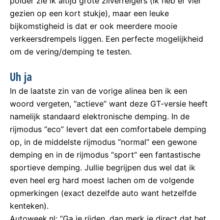
polder zie ik altijd grote zilverreigers (ik heb er vier
gezien op een kort stukje), maar een leuke
bijkomstigheid is dat er ook meerdere mooie
verkeersdrempels liggen. Een perfecte mogelijkheid
om de vering/demping te testen.
Uh ja
In de laatste zin van de vorige alinea ben ik een
woord vergeten, “actieve” want deze GT-versie heeft
namelijk standaard elektronische demping. In de
rijmodus “eco” levert dat een comfortabele demping
op, in de middelste rijmodus “normal” een gewone
demping en in de rijmodus “sport” een fantastische
sportieve demping. Jullie begrijpen dus wel dat ik
even heel erg hard moest lachen om de volgende
opmerkingen (exact dezelfde auto want hetzelfde
kenteken).
Autoweek.nl: “Ga je rijden, dan merk je direct dat het