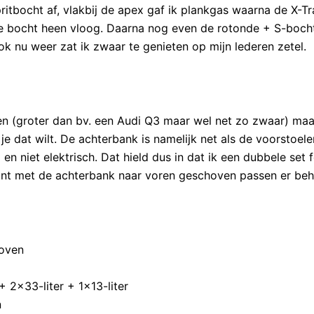
itbocht af, vlakbij de apex gaf ik plankgas waarna de X-Tra
 de bocht heen vloog. Daarna nog even de rotonde + S-bocht
 nu weer zat ik zwaar te genieten op mijn lederen zetel.
iten (groter dan bv. een Audi Q3 maar wel net zo zwaar) ma
e dat wilt. De achterbank is namelijk net als de voorstoele
en niet elektrisch. Dat hield dus in dat ik een dubbele set f
nt met de achterbank naar voren geschoven passen er beho
hoven
 2×33-liter + 1×13-liter
n