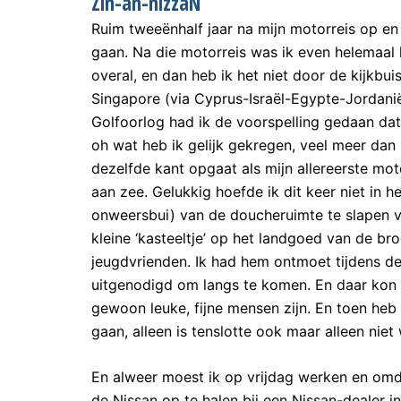
Zin-an-nizzaN
Ruim tweeënhalf jaar na mijn motorreis op en
gaan. Na die motorreis was ik even helemaal 
overal, en dan heb ik het niet door de kijkbu
Singapore (via Cyprus-Israël-Egypte-Jordanië-
Golfoorlog had ik de voorspelling gedaan dat
oh wat heb ik gelijk gekregen, veel meer dan
dezelfde kant opgaat als mijn allereerste moto
aan zee. Gelukkig hoefde ik dit keer niet in
onweersbui) van de doucheruimte te slapen va
kleine ‘kasteeltje’ op het landgoed van de b
jeugdvrienden. Ik had hem ontmoet tijdens de
uitgenodigd om langs te komen. En daar kon 
gewoon leuke, fijne mensen zijn. En toen heb
gaan, alleen is tenslotte ook maar alleen niet
En alweer moest ik op vrijdag werken en omda
de Nissan op te halen bij een Nissan-dealer 