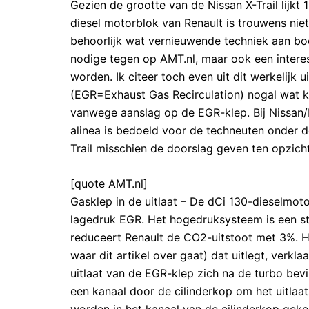
Gezien de grootte van de Nissan X-Trail lijkt
diesel motorblok van Renault is trouwens niet
behoorlijk wat vernieuwende techniek aan boo
nodige tegen op AMT.nl, maar ook een intere
worden. Ik citeer toch even uit dit werkelijk
(EGR=Exhaust Gas Recirculation) nogal wat 
vanwege aanslag op de EGR-klep. Bij Nissan/
alinea is bedoeld voor de techneuten onder d
Trail misschien de doorslag geven ten opzich
[quote AMT.nl]
Gasklep in de uitlaat – De dCi 130-dieselmo
lagedruk EGR. Het hogedruksysteem is een 
reduceert Renault de CO2-uitstoot met 3%. Ho
waar dit artikel over gaat) dat uitlegt, verkl
uitlaat van de EGR-klep zich na de turbo bev
een kanaal door de cilinderkop om het uitlaat