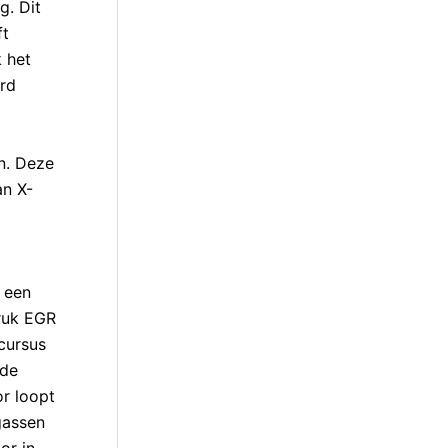
g. Dit
ft
 het
erd
n. Deze
an X-
 een
ruk EGR
cursus
 de
or loopt
gassen