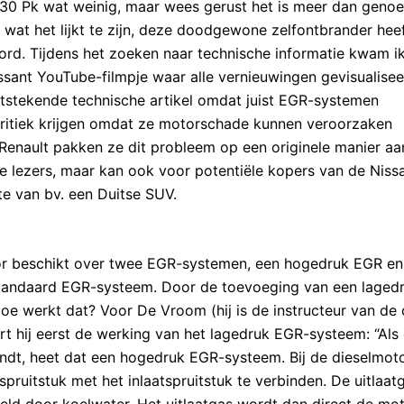
 130 Pk wat weinig, maar wees gerust het is meer dan genoe
 wat het lijkt te zijn, deze doodgewone zelfontbrander hee
rd. Tijdens het zoeken naar technische informatie kwam ik
ssant YouTube-filmpje waar alle vernieuwingen gevisualise
 uitstekende technische artikel omdat juist EGR-systemen
kritiek krijgen omdat ze motorschade kunnen veroorzaken
Renault pakken ze dit probleem op een originele manier aa
e lezers, maar kan ook voor potentiële kopers van de Niss
te van bv. een Duitse SUV.
tor beschikt over twee EGR-systemen, een hogedruk EGR en
standaard EGR-systeem. Door de toevoeging van een laged
e werkt dat? Voor De Vroom (hij is de instructeur van de 
aart hij eerst de werking van het lagedruk EGR-systeem: “Als
indt, heet dat een hogedruk EGR-systeem. Bij de dieselmot
spruitstuk met het inlaatspruitstuk te verbinden. De uitlaat