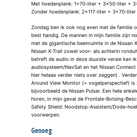
Met hoedenplank: 1×70-liter + 3×50-liter + 3×
Zonder hoedenplank: 2×117-liter + 3×70-liter 
Zondag ben ik ook nog even met de familie op
best handig. De mannen in mijn familie zijn no
met de gigantische beenruimte in de Nissan X
Nissan X-Trail zowel voor- als achterin rondui
betreft de audio in deze duurste versie kan ik
audiosysteem/NavSat en het Nissan Connect 
hier helaas verder niets over zeggen) . Verder
Around View Monitor (= vogelperspectief) is 
bijvoorbeeld de Nissan Pulsar. Een hele enkel
horen, in mijn geval de Frontale-Botsing-Besc
Safety Shield: Noodstop-Assistent/Dode-hoe
voorwerpen.
Genoeg