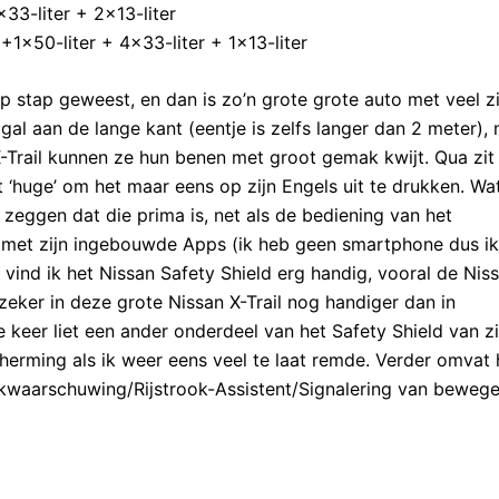
33-liter + 2×13-liter
+1×50-liter + 4×33-liter + 1×13-liter
 stap geweest, en dan is zo’n grote grote auto met veel z
gal aan de lange kant (eentje is zelfs langer dan 2 meter),
-Trail kunnen ze hun benen met groot gemak kwijt. Qua zit
t ‘huge’ om het maar eens op zijn Engels uit te drukken. Wa
 zeggen dat die prima is, net als de bediening van het
met zijn ingebouwde Apps (ik heb geen smartphone dus ik
 vind ik het Nissan Safety Shield erg handig, vooral de Nis
zeker in deze grote Nissan X-Trail nog handiger dan in
e keer liet een ander onderdeel van het Safety Shield van z
herming als ik weer eens veel te laat remde. Verder omvat 
kwaarschuwing/Rijstrook-Assistent/Signalering van beweg