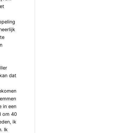
et
ppeling
eerlijk
te
en
ller
kan dat
ngekomen
e remmen
e in een
jd om 40
den, ik
. Ik