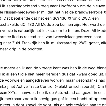
d ik zaterdagochtend vroeg naar Hoofddorp om de nieuwe
e de Nissan-medewerker mij dat het niet de brandweerrode X-
). Dat betekende dat het een dCi 130 Xtronic 2WD, een
chakelde dCi 130 All Mode zou kunnen zijn. Het werd de 
 versie is natuurlijk het leukste om te testen. Deze All Mod
rmee ik dus razend snel van tweewielaangedreven naar
naar Zuid-Frankrijk heb ik ‘m uiteraard op 2WD gezet, all
meer grip in de bochten.
ee moest en ik aan de vroege kant was heb ik de weg binn
k al een tijdje niet meer gereden dus dat kwam goed uit. 
n de voorwielen aangedreven worden, maar desondanks had i
kzij het Active Trace Control (=elektronisch sperdif). Om 
ssan X-Trail aanvoelt heb ik de Auto-stand aangezet in een 
ijk merkbaar zodra ik stevig gas gaf in een bocht of op een
direct in door zowel de voor- als de achterwielen aan te dr