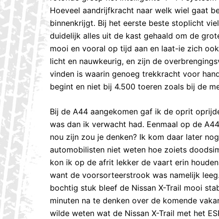
Hoeveel aandrijfkracht naar welk wiel gaat b
binnenkrijgt. Bij het eerste beste stoplicht v
duidelijk alles uit de kast gehaald om de grot
mooi en vooral op tijd aan en laat-ie zich oo
licht en nauwkeurig, en zijn de overbrengings
vinden is waarin genoeg trekkracht voor hand
begint en niet bij 4.500 toeren zoals bij de me
Bij de A44 aangekomen gaf ik de oprit oprijde
was dan ik verwacht had. Eenmaal op de A44 h
nou zijn zou je denken? Ik kom daar later no
automobilisten niet weten hoe zoiets doodsim
kon ik op de afrit lekker de vaart erin houde
want de voorsorteerstrook was namelijk leeg.
bochtig stuk bleef de Nissan X-Trail mooi st
minuten na te denken over de komende vakant
wilde weten wat de Nissan X-Trail met het ESP