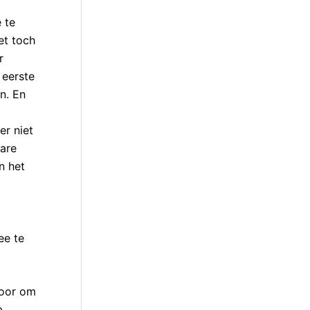
 te
et toch
r
 eerste
n. En
er niet
ware
n het
ee te
voor om
b