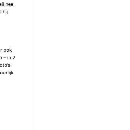
il heel
 bij
ar ook
n – in 2
oto’s
orlijk