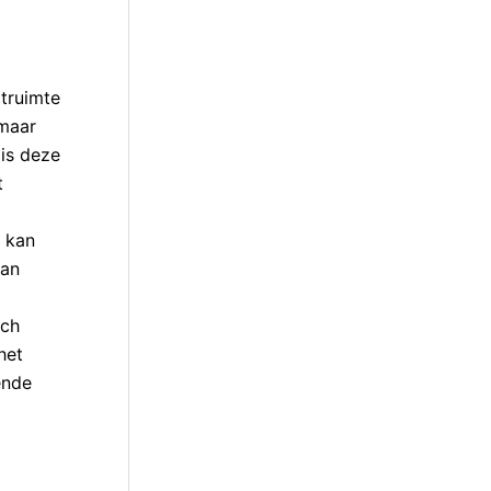
itruimte
 maar
 is deze
t
 kan
san
ich
het
ende