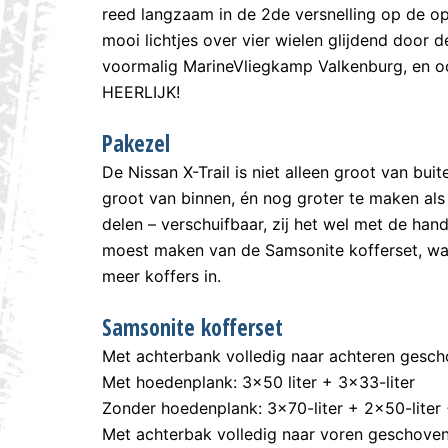
reed langzaam in de 2de versnelling op de opr
mooi lichtjes over vier wielen glijdend door
voormalig MarineVliegkamp Valkenburg, en ook
HEERLIJK!
Pakezel
De Nissan X-Trail is niet alleen groot van bu
groot van binnen, én nog groter te maken als j
delen – verschuifbaar, zij het wel met de hand 
moest maken van de Samsonite kofferset, wa
meer koffers in.
Samsonite kofferset
Met achterbank volledig naar achteren gesc
Met hoedenplank: 3×50 liter + 3×33-liter
Zonder hoedenplank: 3×70-liter + 2×50-liter +
Met achterbak volledig naar voren geschove