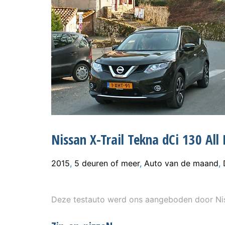
Nissan X-Trail Tekna dCi 130 Al
2015
,
5 deuren of meer
,
Auto van de maand
,
Deze testauto werd ons aangeboden door Ni