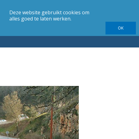
Deze website gebruikt cookies om
merk
Carrosserie
Jaargang
Elektrische autotesten
alles goed te laten werken.
OK
Autotesten