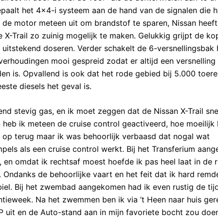
epaalt het 4×4-i systeem aan de hand van de signalen die h
iel de motor meteen uit om brandstof te sparen, Nissan heeft
e X-Trail zo zuinig mogelijk te maken. Gelukkig grijpt de ko
k uitstekend doseren. Verder schakelt de 6-versnellingsbak h
verhoudingen mooi gespreid zodat er altijd een versnelling 
en is. Opvallend is ook dat het rode gebied bij 5.000 toer
este diesels het geval is.
nd stevig gas, en ik moet zeggen dat de Nissan X-Trail sne
eb ik meteen de cruise control geactiveerd, hoe moeilijk 
g op terug maar ik was behoorlijk verbaasd dat nogal wat
pels als een cruise control werkt. Bij het Transferium aa
n, en omdat ik rechtsaf moest hoefde ik pas heel laat in d
 Ondanks de behoorlijke vaart en het feit dat ik hard remd
abiel. Bij het zwembad aangekomen had ik even rustig de ti
ieweek. Na het zwemmen ben ik via ’t Heen naar huis gere
 uit en de Auto-stand aan in mijn favoriete bocht zou doen