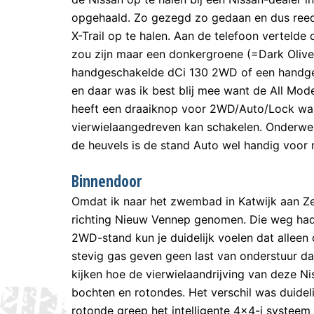
opgehaald. Zo gezegd zo gedaan en dus ree
X-Trail op te halen. Aan de telefoon verteld
zou zijn maar een donkergroene (=Dark Olive
handgeschakelde dCi 130 2WD of een handges
en daar was ik best blij mee want de All Mode
heeft een draaiknop voor 2WD/Auto/Lock waa
vierwielaangedreven kan schakelen. Onderweg 
de heuvels is de stand Auto wel handig voor 
Binnendoor
Omdat ik naar het zwembad in Katwijk aan Z
richting Nieuw Vennep genomen. Die weg had i
2WD-stand kun je duidelijk voelen dat allee
stevig gas geven geen last van onderstuur dan
kijken hoe de vierwielaandrijving van deze Ni
bochten en rotondes. Het verschil was duidel
rotonde greep het intelligente 4×4-i systeem 