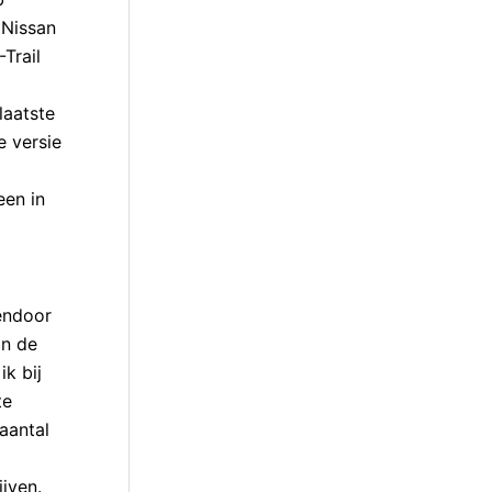
 Nissan
Trail
laatste
e versie
een in
endoor
In de
k bij
te
aantal
ijven.