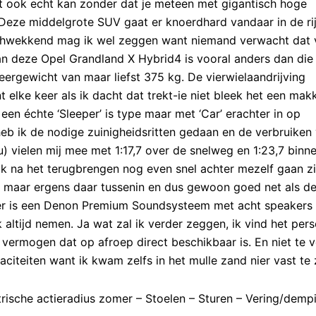
et ook echt kan zonder dat je meteen met gigantisch hoge
 Deze middelgrote SUV gaat er knoerdhard vandaar in de r
lachwekkend mag ik wel zeggen want niemand verwacht dat 
an deze Opel Grandland X Hybrid4 is vooral anders dan die
rgewicht van maar liefst 375 kg. De vierwielaandrijving
 elke keer als ik dacht dat trekt-ie niet bleek het een mak
 een échte ‘Sleeper’ is type maar met ‘Car’ erachter in op
heb ik de nodige zuinigheidsritten gedaan en de verbruiken
) vielen mij mee met 1:17,7 over de snelweg en 1:23,7 binn
k na het terugbrengen nog even snel achter mezelf gaan zi
rap maar ergens daar tussenin en dus gewoon goed net als d
er is een Denon Premium Soundsysteem met acht speakers
 altijd nemen. Ja wat zal ik verder zeggen, ik vind het pers
vermogen dat op afroep direct beschikbaar is. En niet te 
teiten want ik kwam zelfs in het mulle zand nier vast te z
trische actieradius zomer – Stoelen – Sturen – Vering/demp