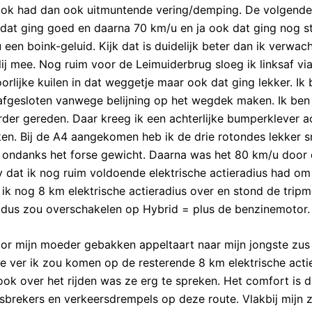
ook had dan ook uitmuntende vering/demping. De volgende
dat ging goed en daarna 70 km/u en ja ook dat ging nog s
 een boink-geluid. Kijk dat is duidelijk beter dan ik verwac
ij mee. Nog ruim voor de Leimuiderbrug sloeg ik linksaf vi
orlijke kuilen in dat weggetje maar ook dat ging lekker. Ik 
 afgesloten vanwege belijning op het wegdek maken. Ik ben
er gereden. Daar kreeg ik een achterlijke bumperklever a
en. Bij de A4 aangekomen heb ik de drie rotondes lekker s
 ondanks het forse gewicht. Daarna was het 80 km/u door
y dat ik nog ruim voldoende elektrische actieradius had om
 ik nog 8 km elektrische actieradius over en stond de trip
dus zou overschakelen op Hybrid = plus de benzinemotor.
r mijn moeder gebakken appeltaart naar mijn jongste zus 
 ver ik zou komen op de resterende 8 km elektrische actie
ook over het rijden was ze erg te spreken. Het comfort is 
sbrekers en verkeersdrempels op deze route. Vlakbij mijn 