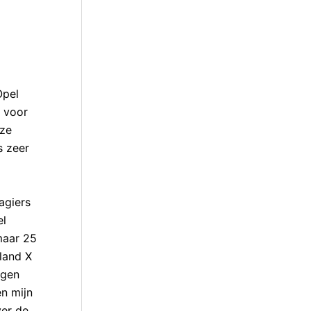
Opel
 voor
eze
s zeer
agiers
el
maar 25
land X
ngen
en mijn
ver de