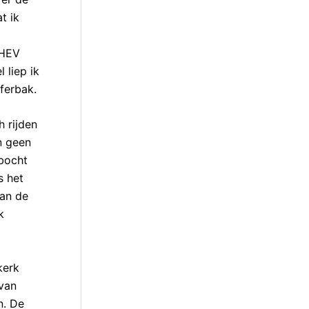
t ik
PHEV
 liep ik
ferbak.
 rijden
en geen
 bocht
s het
dan de
k
kerk
 van
n. De