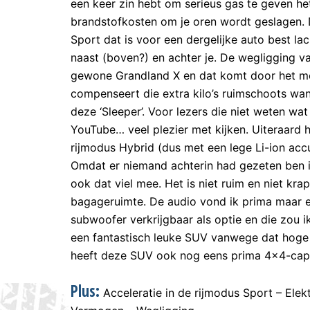
een keer zin hebt om serieus gas te geven h
brandstofkosten om je oren wordt geslagen.
Sport dat is voor een dergelijke auto best 
naast (boven?) en achter je. De wegligging v
gewone Grandland X en dat komt door het mee
compenseert die extra kilo’s ruimschoots want
deze ‘Sleeper’. Voor lezers die niet weten wat
YouTube… veel plezier met kijken. Uiteraard 
rijmodus Hybrid (dus met een lege Li-ion accu
Omdat er niemand achterin had gezeten ben i
ook dat viel mee. Het is niet ruim en niet k
bagageruimte. De audio vond ik prima maar 
subwoofer verkrijgbaar als optie en die zou ik
een fantastisch leuke SUV vanwege dat hoge 
heeft deze SUV ook nog eens prima 4×4-capaci
Plus:
Acceleratie in de rijmodus Sport – Elek