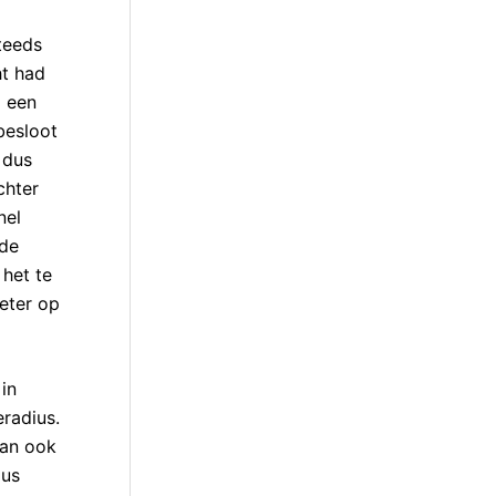
teeds
ht had
a een
besloot
 dus
chter
nel
 de
 het te
meter op
in
radius.
dan ook
zus