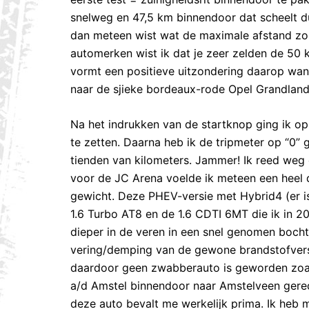
snelweg en 47,5 km binnendoor dat scheelt du
dan meteen wist wat de maximale afstand zou
automerken wist ik dat je zeer zelden de 50 
vormt een positieve uitzondering daarop wan
naar de sjieke bordeaux-rode Opel Grandland 
Na het indrukken van de startknop ging ik op
te zetten. Daarna heb ik de tripmeter op “0” g
tienden van kilometers. Jammer! Ik reed weg en
voor de JC Arena voelde ik meteen een heel d
gewicht. Deze PHEV-versie met Hybrid4 (er 
1.6 Turbo AT8 en de 1.6 CDTI 6MT die ik in 2
dieper in de veren in een snel genomen boch
vering/demping van de gewone brandstofvers
daardoor geen zwabberauto is geworden zoals
a/d Amstel binnendoor naar Amstelveen gerede
deze auto bevalt me werkelijk prima. Ik heb m