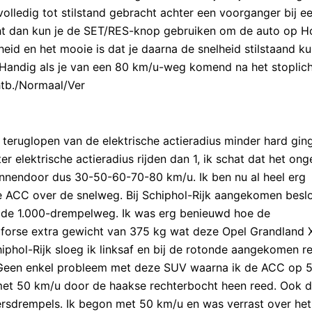
olledig tot stilstand gebracht achter een voorganger bij e
licht dan kun je de SET/RES-knop gebruiken om de auto op H
id en het mooie is dat je daarna de snelheid stilstaand ku
Handig als je van een 80 km/u-weg komend na het stoplich
htb./Normaal/Ver
 teruglopen van de elektrische actieradius minder hard gin
er elektrische actieradius rijden dan 1, ik schat dat het on
en binnendoor dus 30-50-60-70-80 km/u. Ik ben nu al heel erg
 ACC over de snelweg. Bij Schiphol-Rijk aangekomen beslo
er de 1.000-drempelweg. Ik was erg benieuwd hoe de
forse extra gewicht van 375 kg wat deze Opel Grandland 
phol-Rijk sloeg ik linksaf en bij de rotonde aangekomen re
 Geen enkel probleem met deze SUV waarna ik de ACC op 
et 50 km/u door de haakse rechterbocht heen reed. Ook di
ersdrempels. Ik begon met 50 km/u en was verrast over he