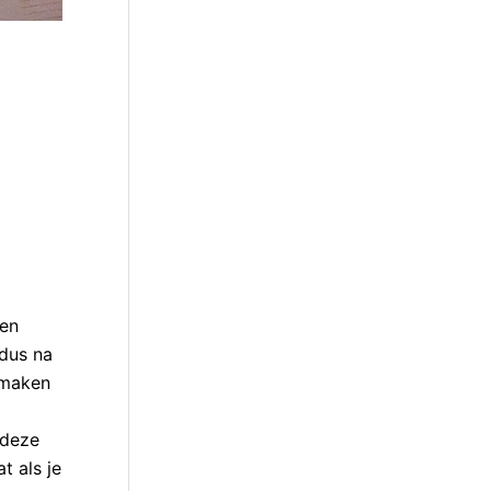
een
 dus na
 maken
 deze
t als je