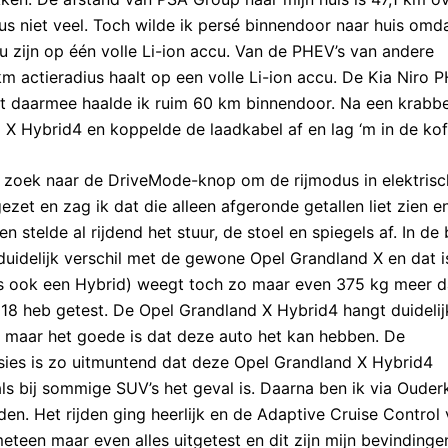
s niet veel. Toch wilde ik persé binnendoor naar huis omda
 zijn op één volle Li-ion accu. Van de PHEV’s van andere
km actieradius haalt op een volle Li-ion accu. De Kia Niro 
t daarmee haalde ik ruim 60 km binnendoor. Na een krabbel
X Hybrid4 en koppelde de laadkabel af en lag ‘m in de kof
 zoek naar de DriveMode-knop om de rijmodus in elektrisch
ezet en zag ik dat die alleen afgeronde getallen liet zien 
 stelde al rijdend het stuur, de stoel en spiegels af. In de
uidelijk verschil met de gewone Opel Grandland X en dat i
is ook een Hybrid) weegt toch zo maar even 375 kg meer 
018 heb getest. De Opel Grandland X Hybrid4 hangt duidelij
t maar het goede is dat deze auto het kan hebben. De
ies is zo uitmuntend dat deze Opel Grandland X Hybrid4
 bij sommige SUV’s het geval is. Daarna ben ik via Ouder
n. Het rijden ging heerlijk en de Adaptive Cruise Control
eteen maar even alles uitgetest en dit zijn mijn bevindinge