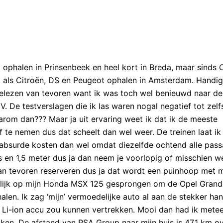
d ophalen in Prinsenbeek en heel kort in Breda, maar sinds 
 als Citroën, DS en Peugeot ophalen in Amsterdam. Handig
n gelezen van tevoren want ik was toch wel benieuwd naar d
 De testverslagen die ik las waren nogal negatief tot zelf
arom dan??? Maar ja uit ervaring weet ik dat ik de meeste
f te nemen dus dat scheelt dan wel weer. De treinen laat ik
e absurde kosten dan wel omdat diezelfde ochtend alle pass
is en 1,5 meter dus ja dan neem je voorlopig of misschien w
van tevoren reserveren dus ja dat wordt een puinhoop met 
erlijk op mijn Honda MSX 125 gesprongen om de Opel Grand
len. Ik zag ‘mijn’ vermoedelijke auto al aan de stekker ha
Wh Li-ion accu zou kunnen vertrekken. Mooi dan had ik mete
kken. De afstand van PSA Group naar mijn huis is 47,1 km o