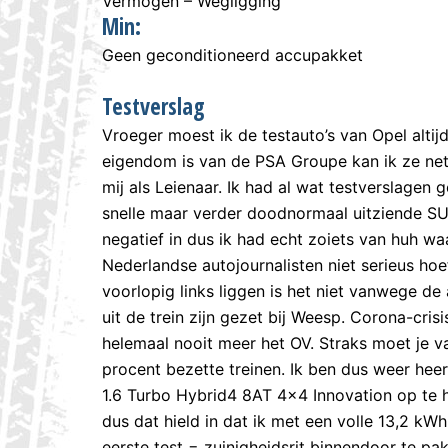
Vermogen – Wegligging
Min:
Geen geconditioneerd accupakket
Testverslag
Vroeger moest ik de testauto’s van Opel altij
eigendom is van de PSA Groupe kan ik ze net
mij als Leienaar. Ik had al wat testverslage
snelle maar verder doodnormaal uitziende SUV.
negatief in dus ik had echt zoiets van huh wa
Nederlandse autojournalisten niet serieus hoe
voorlopig links liggen is het niet vanwege d
uit de trein zijn gezet bij Weesp. Corona-cris
helemaal nooit meer het OV. Straks moet je 
procent bezette treinen. Ik ben dus weer he
1.6 Turbo Hybrid4 8AT 4×4 Innovation op te ha
dus dat hield in dat ik met een volle 13,2 k
eerste test = zuinigheidsrit binnendoor te pa