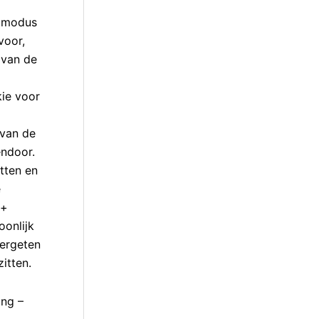
ijmodus
voor,
 van de
kie voor
 van de
endoor.
tten en
e
 +
oonlijk
vergeten
itten.
ing –