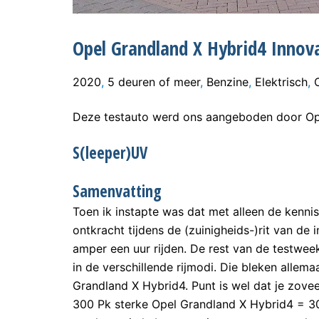
Opel Grandland X Hybrid4 Innov
2020
,
5 deuren of meer
,
Benzine
,
Elektrisch
,
Deze testauto werd ons aangeboden door Ope
S(leeper)UV
Samenvatting
Toen ik instapte was dat met alleen de kenni
ontkracht tijdens de (zuinigheids-)rit van de
amper een uur rijden. De rest van de testwee
in de verschillende rijmodi. Die bleken allem
Grandland X Hybrid4. Punt is wel dat je zove
300 Pk sterke Opel Grandland X Hybrid4 = 30