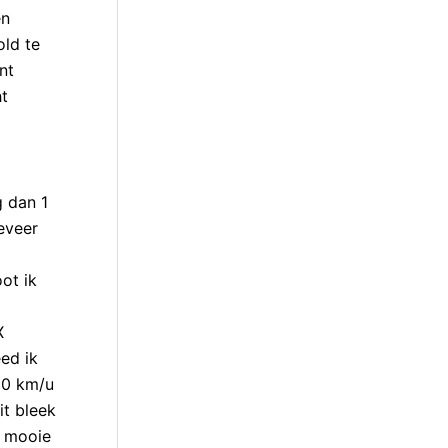
en
old te
nt
t
g dan 1
geveer
ot ik
X
ed ik
50 km/u
t bleek
t mooie