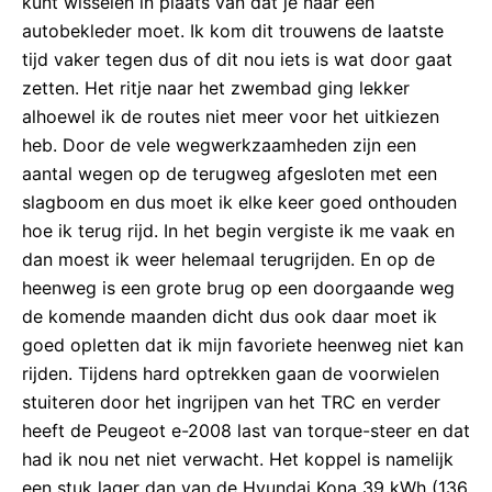
kunt wisselen in plaats van dat je naar een
autobekleder moet. Ik kom dit trouwens de laatste
tijd vaker tegen dus of dit nou iets is wat door gaat
zetten. Het ritje naar het zwembad ging lekker
alhoewel ik de routes niet meer voor het uitkiezen
heb. Door de vele wegwerkzaamheden zijn een
aantal wegen op de terugweg afgesloten met een
slagboom en dus moet ik elke keer goed onthouden
hoe ik terug rijd. In het begin vergiste ik me vaak en
dan moest ik weer helemaal terugrijden. En op de
heenweg is een grote brug op een doorgaande weg
de komende maanden dicht dus ook daar moet ik
goed opletten dat ik mijn favoriete heenweg niet kan
rijden. Tijdens hard optrekken gaan de voorwielen
stuiteren door het ingrijpen van het TRC en verder
heeft de Peugeot e-2008 last van torque-steer en dat
had ik nou net niet verwacht. Het koppel is namelijk
een stuk lager dan van de Hyundai Kona 39 kWh (136