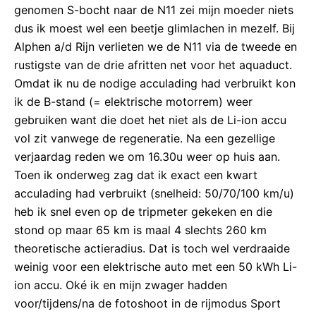
genomen S-bocht naar de N11 zei mijn moeder niets
dus ik moest wel een beetje glimlachen in mezelf. Bij
Alphen a/d Rijn verlieten we de N11 via de tweede en
rustigste van de drie afritten net voor het aquaduct.
Omdat ik nu de nodige acculading had verbruikt kon
ik de B-stand (= elektrische motorrem) weer
gebruiken want die doet het niet als de Li-ion accu
vol zit vanwege de regeneratie. Na een gezellige
verjaardag reden we om 16.30u weer op huis aan.
Toen ik onderweg zag dat ik exact een kwart
acculading had verbruikt (snelheid: 50/70/100 km/u)
heb ik snel even op de tripmeter gekeken en die
stond op maar 65 km is maal 4 slechts 260 km
theoretische actieradius. Dat is toch wel verdraaide
weinig voor een elektrische auto met een 50 kWh Li-
ion accu. Oké ik en mijn zwager hadden
voor/tijdens/na de fotoshoot in de rijmodus Sport