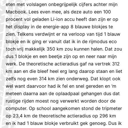
eten met volslagen onbegrijpelijk cijfers achter mijn
Macbook. Lees even mee, als deze auto een 100
procent vol geladen Li-ion accu heeft dan zijn er op
het display in de energie-app 8 blauwe blokjes te
zien. Telkens verdwijnt er na verloop van tijd 1 blauw
blokje en ik ging er vanuit dat ik in de rijmodus eco
toch vrij makkelijk 350 km zou kunnen halen. Dat zou
dus 1 blokje en een beetje zijn op en neer naar mijn
werk. De theoretische actieradius gaf na vertrek 312
km aan en die bleef heel erg lang daarop staan en liet
zelfs nog even 314 km zien onderweg. Dat klopt ook
wel want daarvoor had ik fel en snel gereden en ‘m
meteen daarna aan de oplaadpaal gehangen dus dat
rustige rijden moest nog verwerkt worden door de
computer. Op school aangekomen stond de tripmeter
op 23,4 km de theoretische actieradius op 296 km
en ik had 1 blauw blokje verbruikt gek genoeg. Dus ik