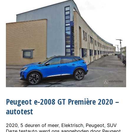
Peugeot e-2008 GT Première 2020 –
autotest
2020
,
5 deuren of meer
,
Elektrisch
,
Peugeot
,
SUV
Deze testauto werd ons aangeboden door Peugeot