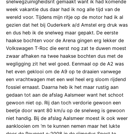
snelwegzuinigheidsrit gemaakt want ik had komende
week vakantie dus daar had ik nog alle tijd van de
wereld voor. Tijdens mijn ritje op de motor had ik al
gezien dat het bij Ouderkerk a/d Amstel erg druk was
en dus heb ik de snelweg maar gepakt. De eerste
haakse bochten voor de Arena gingen erg lekker de
Volkswagen T-Roc die eerst nog zat te duwen moest
zwaar afhaken na twee haakse bochten dus met de
wegligging zit het wel goed. Eenmaal op de A2 was
het even geklooi om de A9 op te draaien vanwege
een vrachtwagen met een wel heel erg sloom rijdend
fossiel ernaast. Daarna heb ik het maar rustig aan
gedaan tot aan de afslag Aalsmeer want het schoot
gewoon niet op. Rij dan toch verdorie gewoon een
beetje door want 80 km/u op de snelweg is gewoon
niet handig. Bij de afslag Aalsmeer moest ik ook weer
aanklooien om ‘m te kunnen nemen maar het lukte
door de Peugeot e-2008 in de rijmodus Sport te