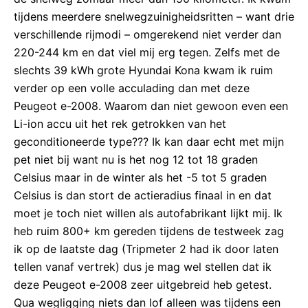
tijdens meerdere snelwegzuinigheidsritten – want drie
verschillende rijmodi – omgerekend niet verder dan
220-244 km en dat viel mij erg tegen. Zelfs met de
slechts 39 kWh grote Hyundai Kona kwam ik ruim
verder op een volle acculading dan met deze
Peugeot e-2008. Waarom dan niet gewoon even een
Li-ion accu uit het rek getrokken van het
geconditioneerde type??? Ik kan daar echt met mijn
pet niet bij want nu is het nog 12 tot 18 graden
Celsius maar in de winter als het -5 tot 5 graden
Celsius is dan stort de actieradius finaal in en dat
moet je toch niet willen als autofabrikant lijkt mij. Ik
heb ruim 800+ km gereden tijdens de testweek zag
ik op de laatste dag (Tripmeter 2 had ik door laten
tellen vanaf vertrek) dus je mag wel stellen dat ik
deze Peugeot e-2008 zeer uitgebreid heb getest.
Qua wegligging niets dan lof alleen was tijdens een