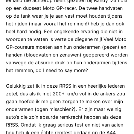
iemand die achterop heeft gezeten bij Randy Mamola
op een duoseat Moto GP-racer. De twee handvaten
op de tank waar je je aan vast moet houden tijdens
het rijden (maar vooral het remmen!) heb je dan ook
heel hard nodig. Een ongekende ervaring die niet in
woorden te vatten is vertelde diegene mij! Veel Moto
GP-coureurs moeten aan hun onderarmen (pezen) en
handen (bloedvaten en zenuwen) geopereerd worden
vanwege de absurde druk op hun onderarmen tijdens
het remmen, do I need to say more?
Gelukkig zat ik in deze RRSS in een heerlijke lederen
zetel, dus als ik met 200+ km/u vol in de ankers zou
gaan hoefde ik me geen zorgen te maken over mijn
onderarmen (ogen misschien?). Er zijn maar weinig
auto’s die zo’n absurde remkracht hebben als deze
RRSS. Omdat ik graag serieus test en niet van aaien
hou heb ik een échte remtest gedaan op de A44.