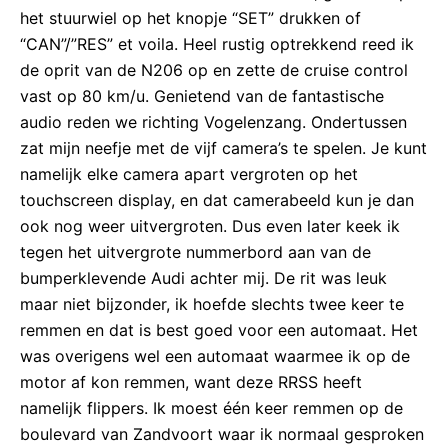
het stuurwiel op het knopje “SET” drukken of
“CAN”/”RES” et voila. Heel rustig optrekkend reed ik
de oprit van de N206 op en zette de cruise control
vast op 80 km/u. Genietend van de fantastische
audio reden we richting Vogelenzang. Ondertussen
zat mijn neefje met de vijf camera’s te spelen. Je kunt
namelijk elke camera apart vergroten op het
touchscreen display, en dat camerabeeld kun je dan
ook nog weer uitvergroten. Dus even later keek ik
tegen het uitvergrote nummerbord aan van de
bumperklevende Audi achter mij. De rit was leuk
maar niet bijzonder, ik hoefde slechts twee keer te
remmen en dat is best goed voor een automaat. Het
was overigens wel een automaat waarmee ik op de
motor af kon remmen, want deze RRSS heeft
namelijk flippers. Ik moest één keer remmen op de
boulevard van Zandvoort waar ik normaal gesproken