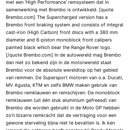
met een ‘High Performance’ remsysteem dat in
samenwerking met Brembo is ontwikkeld. [quote
Brembo.com] The Supercharged version has a
Brembo front braking system and consists of integral
cast-iron (High Carbon) front discs with a 380 mm
diameter and 6-piston monoblock front calipers
painted black which bear the Range Rover logo.
[/quote Brembo.com] In de autowereld mag Brembo
dan niet zo bekend zijn in de motorwereld staat
Brembo voor de absolute wereldtop op het gebied
van remmen. De Supersport motoren van o.a. Ducati,
MV Agusta, KTM en zelfs BMW maken gebruik van
Brembo remklauwen en remschijven. De monoblock
remklauwen (uit één stuk aluminium gefreesd) van
Brembo die worden gebruikt in de Moto GP hebben
zo’n bizarre remkracht dat de vertraging voor een
gewone sterveling bijna niet te bevatten is. Ik ken