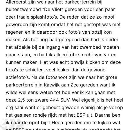
Allereerst zijn we naar het parkeerterrein bij
buitenzwembad “De Vliet” gereden voor een paar
zeer fraaie splashfoto’s. De reden dat ze zo mooi
geworden zijn komt omdat het net gestopt was met
regenen en ik daardoor ook foto’s van opzij kon
maken. Als het nog had geregend dan had ik onder
het afdakje bij de ingang van het zwembad moeten
gaan staan, en had ik alleen foto’s recht van voren
kunnen maken. Het was echt onwijs kicken om deze
foto’s te schieten, veel leuker dan de gewone
actiefoto’s. Na de fotoshoot zijn we naar het grote
parkeerterrein in Katwijk aan Zee gereden want ik
wilde wel eens weten tot hoe ver ik kan gaan met
deze 2,5 ton zware 4×4 SUV. Wel eigenlijk is het heel
erg saai want er gebeurt gewoon weinig als je vol op
het gas een rondje rijdt met het ESP uit. Daarna ben
ik naar de oprit bij ’t Heen gereden om te kijken wat
de RRSS zou doen als ik middenin de opritbocht het