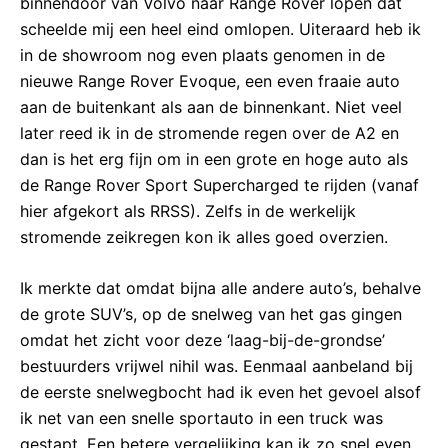
binnendoor van Volvo naar Range Rover lopen dat
scheelde mij een heel eind omlopen. Uiteraard heb ik
in de showroom nog even plaats genomen in de
nieuwe Range Rover Evoque, een even fraaie auto
aan de buitenkant als aan de binnenkant. Niet veel
later reed ik in de stromende regen over de A2 en
dan is het erg fijn om in een grote en hoge auto als
de Range Rover Sport Supercharged te rijden (vanaf
hier afgekort als RRSS). Zelfs in de werkelijk
stromende zeikregen kon ik alles goed overzien.
Ik merkte dat omdat bijna alle andere auto’s, behalve
de grote SUV’s, op de snelweg van het gas gingen
omdat het zicht voor deze ‘laag-bij-de-grondse’
bestuurders vrijwel nihil was. Eenmaal aanbeland bij
de eerste snelwegbocht had ik even het gevoel alsof
ik net van een snelle sportauto in een truck was
gestapt. Een betere vergelijking kan ik zo snel even