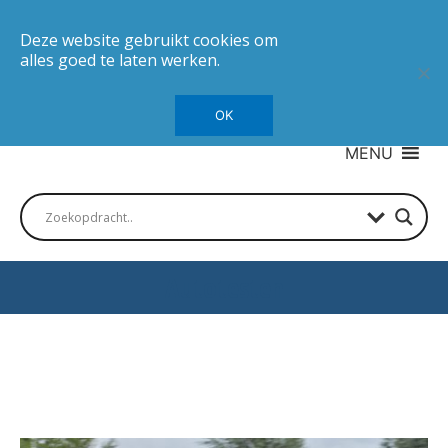
Deze website gebruikt cookies om
alles goed te laten werken.
OK
MENU
Autotesten