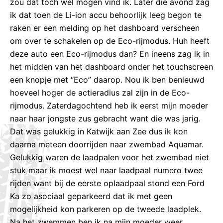
zou dat toch wel mogen vind ik. Later die avond zag
ik dat toen de Li-ion accu behoorlijk leeg begon te
raken er een melding op het dashboard verscheen
om over te schakelen op de Eco-rijmodus. Huh heeft
deze auto een Eco-rijmodus dan? En ineens zag ik in
het midden van het dashboard onder het touchscreen
een knopje met “Eco” daarop. Nou ik ben benieuwd
hoeveel hoger de actieradius zal zijn in de Eco-
rijmodus. Zaterdagochtend heb ik eerst mijn moeder
naar haar jongste zus gebracht want die was jarig.
Dat was gelukkig in Katwijk aan Zee dus ik kon
daarna meteen doorrijden naar zwembad Aquamar.
Gelukkig waren de laadpalen voor het zwembad niet
stuk maar ik moest wel naar laadpaal numero twee
rijden want bij de eerste oplaadpaal stond een Ford
Ka zo asociaal geparkeerd dat ik met geen
mogelijkheid kon parkeren op de tweede laadplek.
Na het zwemmen ben ik na mijn moeder weer