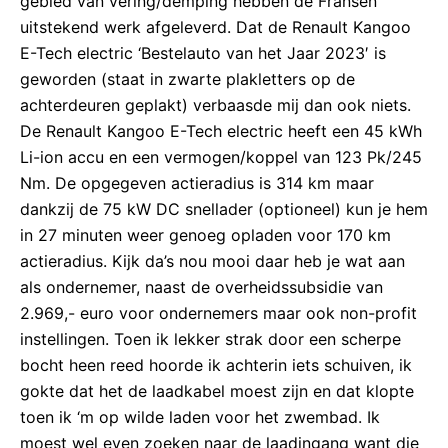
gebied van vering/demping hebben de Fransen
uitstekend werk afgeleverd. Dat de Renault Kangoo
E-Tech electric ‘Bestelauto van het Jaar 2023′ is
geworden (staat in zwarte plakletters op de
achterdeuren geplakt) verbaasde mij dan ook niets.
De Renault Kangoo E-Tech electric heeft een 45 kWh
Li-ion accu en een vermogen/koppel van 123 Pk/245
Nm. De opgegeven actieradius is 314 km maar
dankzij de 75 kW DC snellader (optioneel) kun je hem
in 27 minuten weer genoeg opladen voor 170 km
actieradius. Kijk da’s nou mooi daar heb je wat aan
als ondernemer, naast de overheidssubsidie van
2.969,- euro voor ondernemers maar ook non-profit
instellingen. Toen ik lekker strak door een scherpe
bocht heen reed hoorde ik achterin iets schuiven, ik
gokte dat het de laadkabel moest zijn en dat klopte
toen ik ‘m op wilde laden voor het zwembad. Ik
moest wel even zoeken naar de laadingang want die