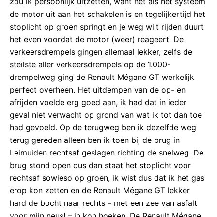
zou ik persoonlijk uitzetten, want net als het systeem
de motor uit aan het schakelen is en tegelijkertijd het
stoplicht op groen springt en je weg wilt rijden duurt
het even voordat de motor (weer) reageert. De
verkeersdrempels gingen allemaal lekker, zelfs de
steilste aller verkeersdrempels op de 1.000-
drempelweg ging de Renault Mégane GT werkelijk
perfect overheen. Het uitdempen van de op- en
afrijden voelde erg goed aan, ik had dat in ieder
geval niet verwacht op grond van wat ik tot dan toe
had gevoeld. Op de terugweg ben ik dezelfde weg
terug gereden alleen ben ik toen bij de brug in
Leimuiden rechtsaf geslagen richting de snelweg. De
brug stond open dus dan staat het stoplicht voor
rechtsaf sowieso op groen, ik wist dus dat ik het gas
erop kon zetten en de Renault Mégane GT lekker
hard de bocht naar rechts – met een zee van asfalt
voor mijn neus! – in kon hoeken. De Renault Mégane