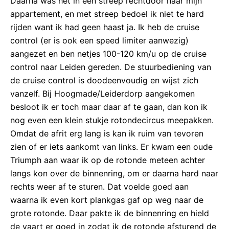
Daarna was het in één streep rechtdoor naar mijn
appartement, en met streep bedoel ik niet te hard
rijden want ik had geen haast ja. Ik heb de cruise
control (er is ook een speed limiter aanwezig)
aangezet en ben netjes 100-120 km/u op de cruise
control naar Leiden gereden. De stuurbediening van
de cruise control is doodeenvoudig en wijst zich
vanzelf. Bij Hoogmade/Leiderdorp aangekomen
besloot ik er toch maar daar af te gaan, dan kon ik
nog even een klein stukje rotondecircus meepakken.
Omdat de afrit erg lang is kan ik ruim van tevoren
zien of er iets aankomt van links. Er kwam een oude
Triumph aan waar ik op de rotonde meteen achter
langs kon over de binnenring, om er daarna hard naar
rechts weer af te sturen. Dat voelde goed aan
waarna ik even kort plankgas gaf op weg naar de
grote rotonde. Daar pakte ik de binnenring en hield
de vaart er goed in zodat ik de rotonde afsturend de