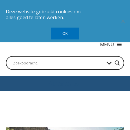
Deze website gebruikt cookies om
alles goed te laten werken.
OK
MENU
Autotesten