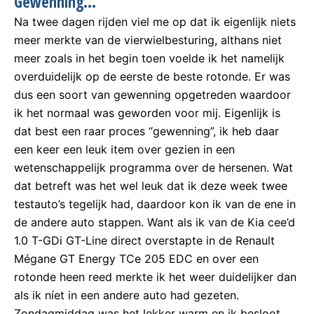
Gewenning…
Na twee dagen rijden viel me op dat ik eigenlijk niets
meer merkte van de vierwielbesturing, althans niet
meer zoals in het begin toen voelde ik het namelijk
overduidelijk op de eerste de beste rotonde. Er was
dus een soort van gewenning opgetreden waardoor
ik het normaal was geworden voor mij. Eigenlijk is
dat best een raar proces “gewenning”, ik heb daar
een keer een leuk item over gezien in een
wetenschappelijk programma over de hersenen. Wat
dat betreft was het wel leuk dat ik deze week twee
testauto’s tegelijk had, daardoor kon ik van de ene in
de andere auto stappen. Want als ik van de Kia cee’d
1.0 T-GDi GT-Line direct overstapte in de Renault
Mégane GT Energy TCe 205 EDC en over een
rotonde heen reed merkte ik het weer duidelijker dan
als ik níet in een andere auto had gezeten.
Zondagmiddag was het lekker warm en ik besloot