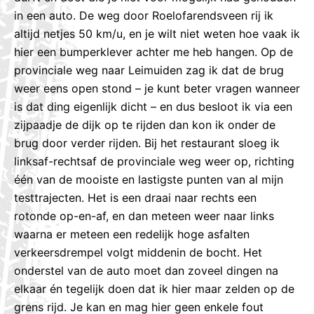
in een auto. De weg door Roelofarendsveen rij ik
altijd netjes 50 km/u, en je wilt niet weten hoe vaak ik
hier een bumperklever achter me heb hangen. Op de
provinciale weg naar Leimuiden zag ik dat de brug
weer eens open stond – je kunt beter vragen wanneer
is dat ding eigenlijk dicht – en dus besloot ik via een
zijpaadje de dijk op te rijden dan kon ik onder de
brug door verder rijden. Bij het restaurant sloeg ik
linksaf-rechtsaf de provinciale weg weer op, richting
één van de mooiste en lastigste punten van al mijn
testtrajecten. Het is een draai naar rechts een
rotonde op-en-af, en dan meteen weer naar links
waarna er meteen een redelijk hoge asfalten
verkeersdrempel volgt middenin de bocht. Het
onderstel van de auto moet dan zoveel dingen na
elkaar én tegelijk doen dat ik hier maar zelden op de
grens rijd. Je kan en mag hier geen enkele fout