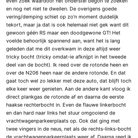
even zoek waardoor het onderstel begon te zoeken
en nog net niet te dweilen. De overigens goede
vering/demping schiet op zo’n moment duidelijk
tekort, maar ja dat is ook helemaal niet gek want dit
gewoon géén RS maar een doodgewone GT! Het
voelde behoorlijk spannend aan, want het is lang
geleden dat me dit overkwam in deze altijd weer
tricky bocht (tricky omdat-ie afknijpt in het tweede
deel van de bocht). Ik reed over de rotonde heen en
over de N206 heen naar de andere rotonde. En dat
gaat toch wel zo lekker met deze auto, dat blijft toch
elke keer weer genieten. Aan de andere kant vloog ik
direct plankgas de rotonde af en daarna de eerste
haakse rechterbocht in. Even de flauwe linkerbocht
en dan hard naar links het stuur omgooiend de
vrachtwagenparkeerplaats op. Ook dat ging met
twee vingers in de neus, net als de rechts-links-bocht
de vrachtwagenparkeerplaats weer af. Daarna reed ik