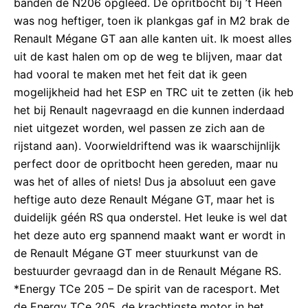
banden de N206 opgleed. De opritbocht bij ’t Heen
was nog heftiger, toen ik plankgas gaf in M2 brak de
Renault Mégane GT aan alle kanten uit. Ik moest alles
uit de kast halen om op de weg te blijven, maar dat
had vooral te maken met het feit dat ik geen
mogelijkheid had het ESP en TRC uit te zetten (ik heb
het bij Renault nagevraagd en die kunnen inderdaad
niet uitgezet worden, wel passen ze zich aan de
rijstand aan). Voorwieldriftend was ik waarschijnlijk
perfect door de opritbocht heen gereden, maar nu
was het of alles of niets! Dus ja absoluut een gave
heftige auto deze Renault Mégane GT, maar het is
duidelijk géén RS qua onderstel. Het leuke is wel dat
het deze auto erg spannend maakt want er wordt in
de Renault Mégane GT meer stuurkunst van de
bestuurder gevraagd dan in de Renault Mégane RS.
*Energy TCe 205 – De spirit van de racesport. Met
de Energy TCe 205, de krachtigste motor in het