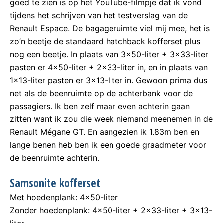
goed te zien is op het YouTube-filmpje dat ik vond
tijdens het schrijven van het testverslag van de
Renault Espace. De bagageruimte viel mij mee, het is
zo’n beetje de standaard hatchback kofferset plus
nog een beetje. In plaats van 3×50-liter + 3×33-liter
pasten er 4×50-liter + 2×33-liter in, en in plaats van
1×13-liter pasten er 3×13-liter in. Gewoon prima dus
net als de beenruimte op de achterbank voor de
passagiers. Ik ben zelf maar even achterin gaan
zitten want ik zou die week niemand meenemen in de
Renault Mégane GT. En aangezien ik 1.83m ben en
lange benen heb ben ik een goede graadmeter voor
de beenruimte achterin.
Samsonite kofferset
Met hoedenplank: 4×50-liter
Zonder hoedenplank: 4×50-liter + 2×33-liter + 3×13-