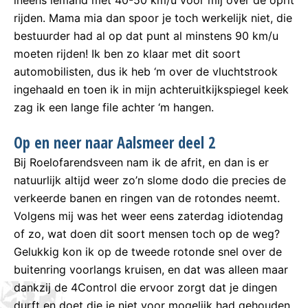
ineens iemand met 40-50 km/u voor mij over de oprit
rijden. Mama mia dan spoor je toch werkelijk niet, die
bestuurder had al op dat punt al minstens 90 km/u
moeten rijden! Ik ben zo klaar met dit soort
automobilisten, dus ik heb ‘m over de vluchtstrook
ingehaald en toen ik in mijn achteruitkijkspiegel keek
zag ik een lange file achter ‘m hangen.
Op en neer naar Aalsmeer deel 2
Bij Roelofarendsveen nam ik de afrit, en dan is er
natuurlijk altijd weer zo’n slome dodo die precies de
verkeerde banen en ringen van de rotondes neemt.
Volgens mij was het weer eens zaterdag idiotendag
of zo, wat doen dit soort mensen toch op de weg?
Gelukkig kon ik op de tweede rotonde snel over de
buitenring voorlangs kruisen, en dat was alleen maar
dankzij de 4Control die ervoor zorgt dat je dingen
durft en doet die je niet voor mogelijk had gehouden