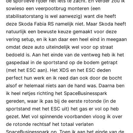
de sportieve rijder net iets te zacht. En verder zou ik
sowieso een veerpootbrug monteren (een
stabilisatorstang is wel aanwezig) want die heeft
deze Skoda Fabia RS namelijk niet. Maar Skoda heeft
natuurlijk een bewuste keuze gemaakt voor deze
vering setup, en ik kan daar een heel eind in meegaan
omdat deze auto uiteindelijk wel voor op straat
bedoeld is. Aan het einde van de ventweg heb ik het
gaspedaal in de sportstand op de bodem getrapt
(met het ESC aan). Het XDS en het ESC deden
perfect hun werk en ik reed dan ook door de bocht
alsof er helemaal niets aan de hand was. Daarna ben
ik heel netjes richting het SpaceBusinesspark
gereden, waar ik pas bij de eerste rotonde (in de
sportstand met het ESC uit) het gas er vol op heb
gezet. Met vol spinnende voorbanden vloog ik over
de rotonde rechtsaf het totaal verlaten
SpaceBusinesspark op. Toen ik aan het einde van de