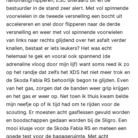
handmatig/flipperen, ESC uiteraard uit en de
bestuurder in de stand zeer alert. Met vol spinnende
voorwielen in de tweede versnelling een bocht uit
accelereren en snel door flipperen naar de derde
versnelling en weer met vol spinnende voorwielen
van links naar rechts glijdend over het asfalt verder
knallen, bestaat er iets leukers? Het was echt
helemaal te gek en vooral ook spannend (de
adrenaline vloog door mijn lijf) want soms reed ik zo
op het randje dat zelfs het XDS het niet meer trok en
de Skoda Fabia RS behoorlijk begon te glijden. Even
van het gas, zorgen dat de banden weer grip krijgen
en het gas er weer op. Net toen ik thuis kwam belde
mijn neefje op of ik tijd had om te rijden voor de
scouting. Er moesten acht gasflessen gevuld worden
en boodschappen gedaan worden bij de Sligro. Een
mooi klusje voor de Skoda Fabia RS en meteen een
goede test voor de bagageruimte. Met acht