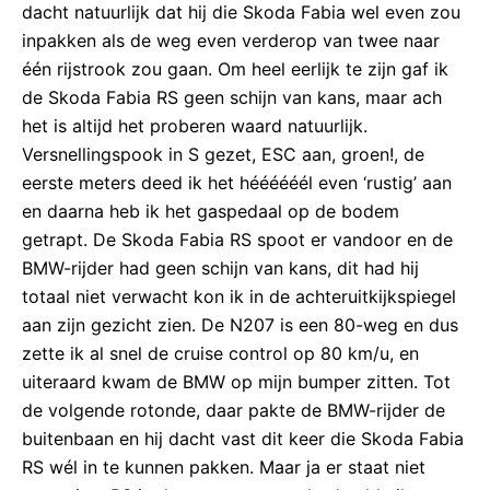
dacht natuurlijk dat hij die Skoda Fabia wel even zou
inpakken als de weg even verderop van twee naar
één rijstrook zou gaan. Om heel eerlijk te zijn gaf ik
de Skoda Fabia RS geen schijn van kans, maar ach
het is altijd het proberen waard natuurlijk.
Versnellingspook in S gezet, ESC aan, groen!, de
eerste meters deed ik het héééééél even ‘rustig’ aan
en daarna heb ik het gaspedaal op de bodem
getrapt. De Skoda Fabia RS spoot er vandoor en de
BMW-rijder had geen schijn van kans, dit had hij
totaal niet verwacht kon ik in de achteruitkijkspiegel
aan zijn gezicht zien. De N207 is een 80-weg en dus
zette ik al snel de cruise control op 80 km/u, en
uiteraard kwam de BMW op mijn bumper zitten. Tot
de volgende rotonde, daar pakte de BMW-rijder de
buitenbaan en hij dacht vast dit keer die Skoda Fabia
RS wél in te kunnen pakken. Maar ja er staat niet