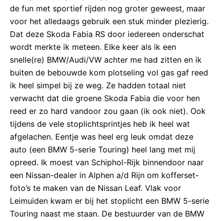
de fun met sportief rijden nog groter geweest, maar
voor het alledaags gebruik een stuk minder plezierig.
Dat deze Skoda Fabia RS door iedereen onderschat
wordt merkte ik meteen. Elke keer als ik een
snelle(re) BMW/Audi/VW achter me had zitten en ik
buiten de bebouwde kom plotseling vol gas gaf reed
ik heel simpel bij ze weg. Ze hadden totaal niet
verwacht dat die groene Skoda Fabia die voor hen
reed er zo hard vandoor zou gaan (ik ook niet). Ook
tijdens de vele stoplichtsprintjes heb ik heel wat
afgelachen. Eentje was heel erg leuk omdat deze
auto (een BMW 5-serie Touring) heel lang met mij
opreed. Ik moest van Schiphol-Rijk binnendoor naar
een Nissan-dealer in Alphen a/d Rijn om kofferset-
foto’s te maken van de Nissan Leaf. Vlak voor
Leimuiden kwam er bij het stoplicht een BMW 5-serie
Touring naast me staan. De bestuurder van de BMW