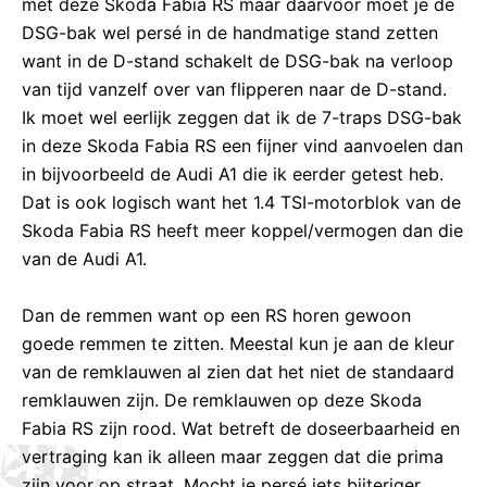
met deze Skoda Fabia RS maar daarvoor moet je de
DSG-bak wel persé in de handmatige stand zetten
want in de D-stand schakelt de DSG-bak na verloop
van tijd vanzelf over van flipperen naar de D-stand.
Ik moet wel eerlijk zeggen dat ik de 7-traps DSG-bak
in deze Skoda Fabia RS een fijner vind aanvoelen dan
in bijvoorbeeld de Audi A1 die ik eerder getest heb.
Dat is ook logisch want het 1.4 TSI-motorblok van de
Skoda Fabia RS heeft meer koppel/vermogen dan die
van de Audi A1.
Dan de remmen want op een RS horen gewoon
goede remmen te zitten. Meestal kun je aan de kleur
van de remklauwen al zien dat het niet de standaard
remklauwen zijn. De remklauwen op deze Skoda
Fabia RS zijn rood. Wat betreft de doseerbaarheid en
vertraging kan ik alleen maar zeggen dat die prima
zijn voor op straat. Mocht je persé iets bijteriger