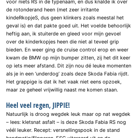
voor niets RS in de typenaam, en dus knalde ik over
de rotonderand heen (met zeer irritante
kindeRkopjeS, dus geen klinkers zoals meestal het
geval is) en dat pakte goed uit. Het voelde behoorlijk
heftig aan, ik stuiterde en gleed voor mijn gevoel
over de kinderkopjes heen die niet al teveel grip
bieden. En weer ging de cruise control erop en weer
kwam de BMW op mijn bumper zitten, zij het dit keer
op iets meer afstand. Dit zijn nou dé leuke momenten
als je in een ‘underdog’ zoals deze Skoda Fabia rijdt.
Het grappige is dat ik het vaak niet eens opzoek,
maar ze geheel vrijwillig naast me komen staan.
Heel veel regen, JIPPIE!
Natuurlijk is droog wegdek leuk maar op nat wegdek
– lees: kletsnat asfalt – is deze Skoda Fabia RS nog
véél leuker. Recept: versnellingspook in de stand