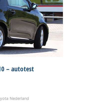
10 – autotest
yota Nederland