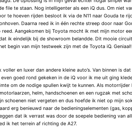
aagd. De oplossing is in mijn geval echter nogal simpel want
e file te staan. Nog intelligenter als een iQ dus. Om niet va
r te hoeven rijden besloot ik via de N11 naar Gouda te rij
oonhoven. Daarna reed ik in één rechte streep door naar G
op reed. Aangekomen bij Toyota mocht ik met mijn motor ee
dat ik eindelijk bij de showroom belandde. Dit mooie circuit
het begin van mijn testweek zijn met de Toyota iQ. Geniaal!
voller en luxer dan andere kleine auto’s. Van binnen is dat
s even goed rond gekeken in de iQ voor ik me uit ging klede
mte om de nodige spullen kwijt te kunnen. Als motorrijder 
i, motorlaarzen, helm, handschoenen en een rugzak met sch
ijn schoenen niet vergeten en dus hoefde ik niet op mijn so
teraard erg benieuwd naar de bedieningselementen (gas, kop
zeggen dat ik verrast was door de soepele bediening van al
d ik het terrein af richting de A27.