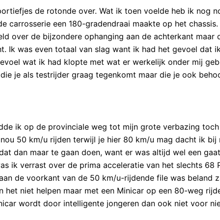
ortiefjes de rotonde over. Wat ik toen voelde heb ik nog no
 de carrosserie een 180-gradendraai maakte op het chassis
teld over de bijzondere ophanging aan de achterkant maar 
 Ik was even totaal van slag want ik had het gevoel dat ik
gevoel wat ik had klopte met wat er werkelijk onder mij ge
die je als testrijder graag tegenkomt maar die je ook behoor
de ik op de provinciale weg tot mijn grote verbazing toch
 nou 50 km/u rijden terwijl je hier 80 km/u mag dacht ik bij
dat dan maar te gaan doen, want er was altijd wel een gaa
was ik verrast over de prima acceleratie van het slechts 68 
k aan de voorkant van de 50 km/u-rijdende file was beland z
kan het niet helpen maar met een Minicar op een 80-weg rijde
nicar wordt door intelligente jongeren dan ook niet voor ni