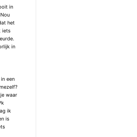
oit in
. Nou
dat het
 iets
beurde.
lijk in
 in een
 mezelf?
tje waar
Pk
ag ik
n is
ets