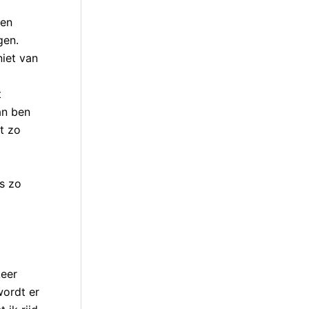
men
gen.
niet van
t
an ben
et zo
fs zo
keer
wordt er