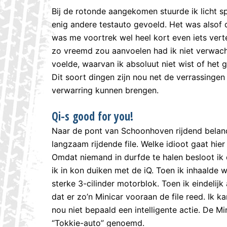
Bij de rotonde aangekomen stuurde ik licht sp
enig andere testauto gevoeld. Het was alsof
was me voortrek wel heel kort even iets ver
zo vreemd zou aanvoelen had ik niet verwacht.
voelde, waarvan ik absoluut niet wist of het 
Dit soort dingen zijn nou net de verrassingen 
verwarring kunnen brengen.
Qi-s good for you!
Naar de pont van Schoonhoven rijdend beland
langzaam rijdende file. Welke idioot gaat hier
Omdat niemand in durfde te halen besloot ik 
ik in kon duiken met de iQ. Toen ik inhaalde 
sterke 3-cilinder motorblok. Toen ik eindelij
dat er zo’n Minicar vooraan de file reed. Ik 
nou niet bepaald een intelligente actie. De Mi
“Tokkie-auto” genoemd.