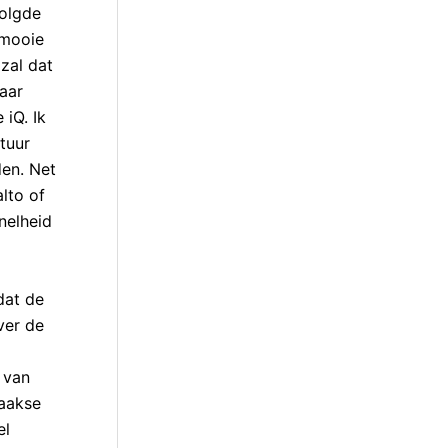
volgde
 mooie
zal dat
naar
 iQ. Ik
tuur
den. Net
lto of
nelheid
dat de
ver de
 van
haakse
el