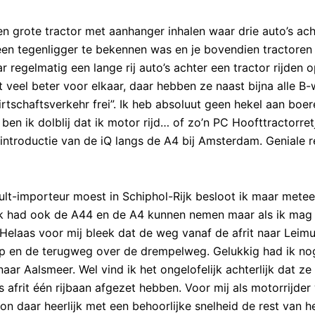
en grote tractor met aanhanger inhalen waar drie auto’s ach
geen tegenligger te bekennen was en je bovendien tractoren
ar regelmatig een lange rij auto’s achter een tractor rijden 
 veel beter voor elkaar, daar hebben ze naast bijna alle B
rtschaftsverkehr frei”. Ik heb absoluut geen hekel aan boer
n ik dolblij dat ik motor rijd… of zo’n PC Hoofttractorret
introductie van de iQ langs de A4 bij Amsterdam. Geniale 
lt-importeur moest in Schiphol-Rijk besloot ik maar metee
. Ik had ook de A44 en de A4 kunnen nemen maar als ik mag
Helaas voor mij bleek dat de weg vanaf de afrit naar Leim
p en de terugweg over de drempelweg. Gelukkig had ik no
naar Aalsmeer. Wel vind ik het ongelofelijk achterlijk dat ze
afrit één rijbaan afgezet hebben. Voor mij als motorrijder
on daar heerlijk met een behoorlijke snelheid de rest van h