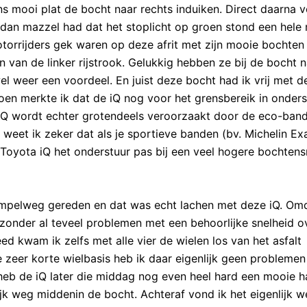
ns mooi plat de bocht naar rechts induiken. Direct daarna 
k dan mazzel had dat het stoplicht op groen stond een hele
torrijders gek waren op deze afrit met zijn mooie bochten 
 van de linker rijstrook. Gelukkig hebben ze bij de bocht 
l weer een voordeel. En juist deze bocht had ik vrij met de
oen merkte ik dat de iQ nog voor het grensbereik in onders
e iQ wordt echter grotendeels veroorzaakt door de eco-ban
weet ik zeker dat als je sportieve banden (bv. Michelin Exa
Toyota iQ het onderstuur pas bij een veel hogere bochtens
mpelweg gereden en dat was echt lachen met deze iQ. Om
 zonder al teveel problemen met een behoorlijke snelheid o
eed kwam ik zelfs met alle vier de wielen los van het asfalt
zeer korte wielbasis heb ik daar eigenlijk geen problemen
 heb de iQ later die middag nog even heel hard een mooie 
jk weg middenin de bocht. Achteraf vond ik het eigenlijk w