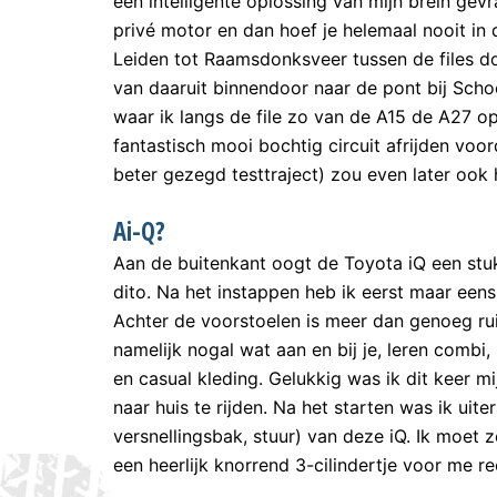
een intelligente oplossing van mijn brein gevr
privé motor en dan hoef je helemaal nooit in d
Leiden tot Raamsdonksveer tussen de files doo
van daaruit binnendoor naar de pont bij Sch
waar ik langs de file zo van de A15 de A27 
fantastisch mooi bochtig circuit afrijden voor
beter gezegd testtraject) zou even later ook 
Ai-Q?
Aan de buitenkant oogt de Toyota iQ een stuk 
dito. Na het instappen heb ik eerst maar een
Achter de voorstoelen is meer dan genoeg rui
namelijk nogal wat aan en bij je, leren comb
en casual kleding. Gelukkig was ik dit keer m
naar huis te rijden. Na het starten was ik ui
versnellingsbak, stuur) van deze iQ. Ik moet 
een heerlijk knorrend 3-cilindertje voor me ree