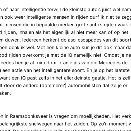
 of haar intelligentie terwijl de kleinste auto’s juist wel na
n ook weer intelligente mensen in rijden durf ik niet te zeg
at mensen die in bepaalde merken grote auto’s rijden vaak 
 rijden, inhalen als het eigenlijk al niet meer kan of op het
ssen duwen. Iedereen herkent de aso-escapades van dit soor
pen denk ik wel. Met een kleine auto kun je dit ook maar d
rood rijden overkomt je met de iQ namelijk niet! Omdat je n
cedes ben je al ruim door oranje als van die Mercedes de
 een actie van het intelligentere soort. En je op het laatste
t een iQ past zelfs in het allerkleinste gaatje. Het is zel
rdt door de andere (dommere?) automobilisten dat ze je er
aken.
en in Raamsdonksveer is vragen om moeilijkheden. Het ver
belangrijkste snelwegen naar het zuiden. Op zo’n moment 