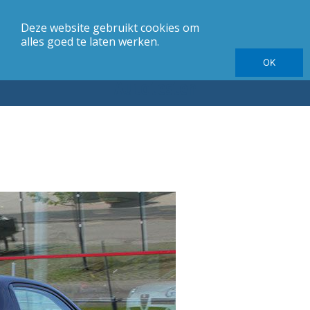
Deze website gebruikt cookies om
merk
Carrosserie
Jaargang
Elektrische autotesten
alles goed te laten werken.
OK
Autotesten