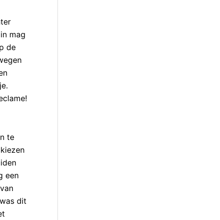
ter
 in mag
op de
-wegen
en
je.
reclame!
n te
 kiezen
uiden
g een
 van
 was dit
et