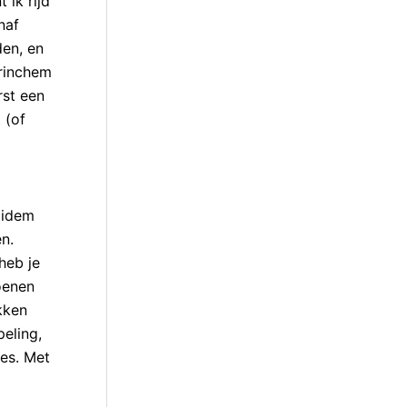
 ik rijd
naf
den, en
orinchem
rst een
 (of
 idem
n.
heb je
oenen
kken
peling,
les. Met