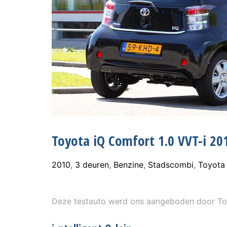
Toyota iQ Comfort 1.0 VVT-i 20
2010
,
3 deuren
,
Benzine
,
Stadscombi
,
Toyota
Deze testauto werd ons aangeboden door To