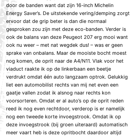
door de banden want dat zijn 16-inch Michelin
Energy Saver’s. De uitstekende vering/demping zorgt
ervoor dat de grip beter is dan die normaal
gesproken zou zijn met deze eco-banden. Verder is
ook de balans van deze Peugeot 207 erg mooi want
ook nu weer – met nat wegdek dus! – was er geen
sprake van onbalans. Maar de mooiste bocht moest
nog komen, de oprit naar de A4/N11. Vlak voor het
viaduct raakte ik op de linkerbaan een beetje
verdrukt omdat één auto langzaam optrok. Gelukkig
liet een automobilist rechts van mij net even een
gaatje vallen zodat ik alsnog naar rechts kon
voorsorteren. Omdat er al auto’s op de oprit reden
reed ik nog even rechtdoor, verderop is er namelijk
nog een tweede korte invoegstrook. Omdat ik op
deze invoegstrook (bij groen uiteraard) automatisch
meer vaart heb is deze opritbocht daardoor altijd