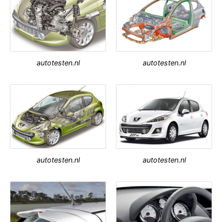
autotesten.nl
autotesten.nl
autotesten.nl
autotesten.nl