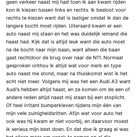
geen verkeer naast mij had toen ik aan kwam rijden
kon ik kiezen tussen links en rechts. Ik besloot voor
rechts te kiezen want dat is lastiger omdat ik dan de
langere bocht moet rijden. Uiteraard kwam er een
auto naast mij staan en het was duidelijk iemand die
haast had. Kijk dat is altijd leuk want die auto moet
na de bocht naar mijn baan, want alleen die baan
gaat rechtdoor de brug over naar de N11. Normaal
gesproken onthou ik altijd wat voor merk en type
auto naast me stond, maar na thuiskomst wist ik het
echt niet meer. Volgens mij was het een Audi A3 want
Audi’s hebben altijd haast, en ze komen om de een of
andere reden altijd naast mij staan bij een stoplicht.
Of heel irritant bumperkleven tijdens mijn één van
mijn vele zuinigheidsritten. Afijn wat voor auto het
ook was hij kwam er niet voorbij, en daarvoor moest
ik serieus mijn best doen. En dat doe ik graag al was
het alleen maar om wraak te nemen op al die