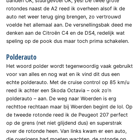
banden OK, stuurgevoel OK, yes! De twee grote
rotondes naast de A2 reed ik overheen alsof ik de
auto net weer terug ging brengen, zo vertrouwd
voelde het allemaal aan. De versnellingsbak deed me
denken aan de Citroën C4 en de DS4, redelijk wat
speling op de pook dus maar toch prima schakelen.
Polderauto
Het woord polder wordt tegenwoordig vaak gebruikt
voor van alles en nog wat en ik vind dit dus een
echte polderauto. Met de cruise control op 85 km/u
reed ik achter een Skoda Octavia – ook zo’n
polderauto – aan. De weg naar Woerden is erg
rechttoe rechtaan maar bij Woerden begint de lol. Op
de tweede rotonde reed ik de Peugeot 207 perfect
op de grens (net niet glijdend dus) en superstrak
over de rotonde heen. Van links kwam er een auto,
die overigens had moeten wachten, de rotonde op