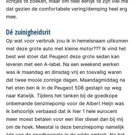
lichtjes te zoeken, maar om heel eerlijk te zijn viel me
dat gezien de comfortabele vering/demping heel erg
mee.
Dé zuinigheidsrit
Op wat voor verbruik zou ik in hemelsnaam uitkomen
met deze grote auto met kleine motor??? Ik vind het
best wel stoer dat Peugeot deze grote sedan kan
leveren met een A-label. Na een weekend werken
was ik maandag en dinsdag vrij en toevallig waren
dat twee mooie zonnige dagen. Maandagmiddag na
het eten ben ik in de Peugeot 508 gestapt op weg
naar Katwijk. Tijdens het tanken bij de goedkope
onbemande benzinepomp voor de Albert Heijn was
ik behoorlijk verbaasd dat ik hier 1 hele eurocent
meer moest betalen voor een liter diesel dan bij mij
om de hoek. Meestal is deze benzinepomp namelijk
één van de goedkoopste in de wijde omtrek. Na het