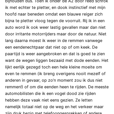
bijhouden dus. Toen ik onder de A2 door reed schrok
ik met echter te pletter, en dook instinctief met mijn
hoofd naar beneden omdat een blauwe reiger zich
bijna te pletter vloog tegen de voorruit. Rij ik in een
auto word ik ook weer lastig gevallen maar dan niet
door irritante motorrijders maar door de natuur. Niet
lang daarna moest ik weer in de remmen vanwege
een eendenechtpaar dat niet op of om keek. De
paartijd is weer aangebroken en dat is goed te zien
want de wegen liggen bezaaid met dode eenden. Het
lijkt eerlijk gezegd toch een hele kleine moeite om
even te remmen (ik breng overigens nooit mezelf of
anderen in gevaar, op zo’n moment zou ik dus niet
remmen!) of om die eenden heen te rijden. De meeste
automobilisten die ik een vogel dood zie rijden
hebben deze vaak niet eens gezien. Ze letten
namelijk totaal niet op de weg en het verkeer maar
zijn druk bezig met telefoongesprekken of andere