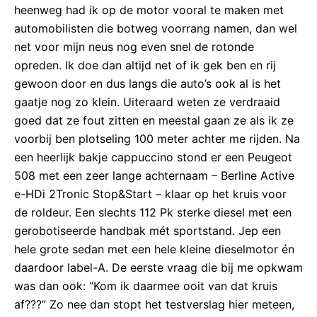
heenweg had ik op de motor vooral te maken met
automobilisten die botweg voorrang namen, dan wel
net voor mijn neus nog even snel de rotonde
opreden. Ik doe dan altijd net of ik gek ben en rij
gewoon door en dus langs die auto’s ook al is het
gaatje nog zo klein. Uiteraard weten ze verdraaid
goed dat ze fout zitten en meestal gaan ze als ik ze
voorbij ben plotseling 100 meter achter me rijden. Na
een heerlijk bakje cappuccino stond er een Peugeot
508 met een zeer lange achternaam – Berline Active
e-HDi 2Tronic Stop&Start – klaar op het kruis voor
de roldeur. Een slechts 112 Pk sterke diesel met een
gerobotiseerde handbak mét sportstand. Jep een
hele grote sedan met een hele kleine dieselmotor én
daardoor label-A. De eerste vraag die bij me opkwam
was dan ook: “Kom ik daarmee ooit van dat kruis
af???” Zo nee dan stopt het testverslag hier meteen,