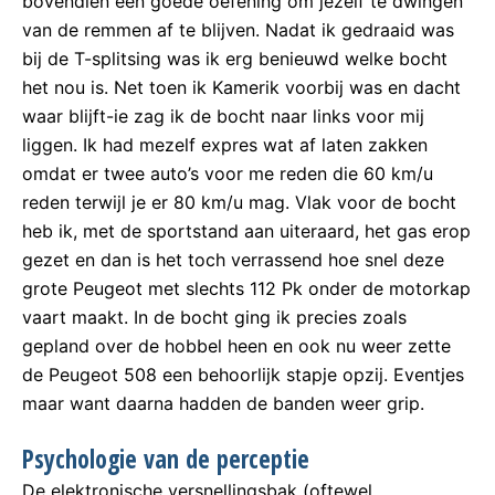
bovendien een goede oefening om jezelf te dwingen
van de remmen af te blijven. Nadat ik gedraaid was
bij de T-splitsing was ik erg benieuwd welke bocht
het nou is. Net toen ik Kamerik voorbij was en dacht
waar blijft-ie zag ik de bocht naar links voor mij
liggen. Ik had mezelf expres wat af laten zakken
omdat er twee auto’s voor me reden die 60 km/u
reden terwijl je er 80 km/u mag. Vlak voor de bocht
heb ik, met de sportstand aan uiteraard, het gas erop
gezet en dan is het toch verrassend hoe snel deze
grote Peugeot met slechts 112 Pk onder de motorkap
vaart maakt. In de bocht ging ik precies zoals
gepland over de hobbel heen en ook nu weer zette
de Peugeot 508 een behoorlijk stapje opzij. Eventjes
maar want daarna hadden de banden weer grip.
Psychologie van de perceptie
De elektronische versnellingsbak (oftewel