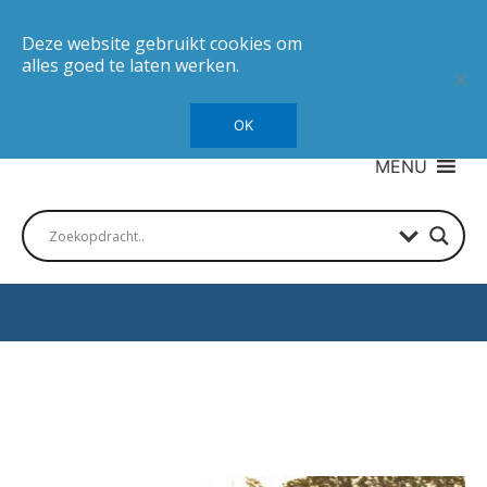
Deze website gebruikt cookies om
alles goed te laten werken.
OK
MENU
Autotesten