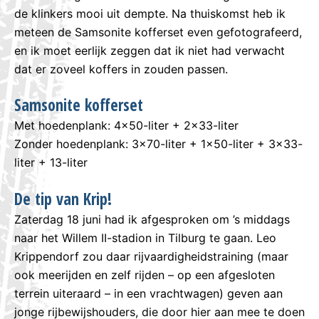
de klinkers mooi uit dempte. Na thuiskomst heb ik
meteen de Samsonite kofferset even gefotografeerd,
en ik moet eerlijk zeggen dat ik niet had verwacht
dat er zoveel koffers in zouden passen.
Samsonite kofferset
Met hoedenplank: 4×50-liter + 2×33-liter
Zonder hoedenplank: 3×70-liter + 1×50-liter + 3×33-
liter + 13-liter
De tip van Krip!
Zaterdag 18 juni had ik afgesproken om ’s middags
naar het Willem II-stadion in Tilburg te gaan. Leo
Krippendorf zou daar rijvaardigheidstraining (maar
ook meerijden en zelf rijden – op een afgesloten
terrein uiteraard – in een vrachtwagen) geven aan
jonge rijbewijshouders, die door hier aan mee te doen