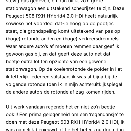
stevig gas gegeven, en dan blijkt zo’n grote
stationwagon een uitstekend scheurijzer te zijn. Deze
Peugeot 508 RXH HYbrid4 2.0 HDi heeft natuurlijk
sowieso het voordeel dat-ie hoog op de pootjes
staat, die grondspeling komt uitstekend van pas op
(hoge) rotonderanden en (hoge) verkeersdrempels.
Waar andere auto’s af moeten remmen daar geef ik
gewoon gas bij, en dat geeft deze auto net dat
beetje extra lol ten opzichte van een gewone
stationwagon. Op de koeienrotonde de polder in liet
ik letterlijk iedereen stilstaan, ik was al bijna bij de
volgende rotonde toen ik in mijn achteruitkijkspiegel
de andere auto’s de rotonde af zag komen rijden.
Uit werk vandaan regende het en niet zo’n beetje
ook!!! Een prima gelegenheid om een ‘regendansje’ te
doen met deze Peugeot 508 RXH HYbrid4 2.0 HDi, ik
was namelijk benieuwd of tie het beter zou doen dan