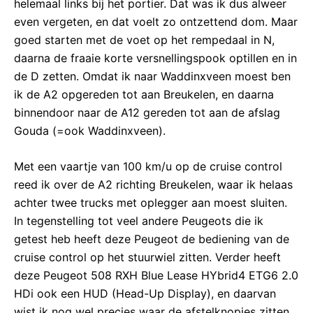
helemaal links bij het portier. Dat was ik dus alweer
even vergeten, en dat voelt zo ontzettend dom. Maar
goed starten met de voet op het rempedaal in N,
daarna de fraaie korte versnellingspook optillen en in
de D zetten. Omdat ik naar Waddinxveen moest ben
ik de A2 opgereden tot aan Breukelen, en daarna
binnendoor naar de A12 gereden tot aan de afslag
Gouda (=ook Waddinxveen).
Met een vaartje van 100 km/u op de cruise control
reed ik over de A2 richting Breukelen, waar ik helaas
achter twee trucks met oplegger aan moest sluiten.
In tegenstelling tot veel andere Peugeots die ik
getest heb heeft deze Peugeot de bediening van de
cruise control op het stuurwiel zitten. Verder heeft
deze Peugeot 508 RXH Blue Lease HYbrid4 ETG6 2.0
HDi ook een HUD (Head-Up Display), en daarvan
wist ik nog wel precies waar de afstelknopjes zitten.