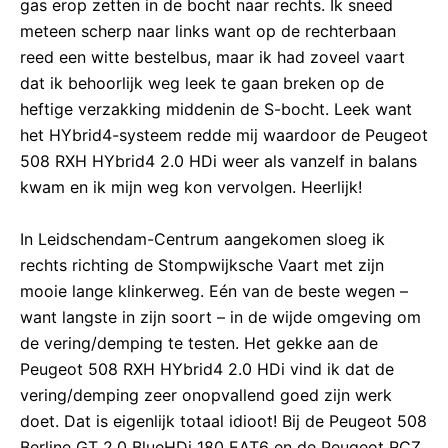
gas erop zetten in de bocht naar rechts. Ik sneed
meteen scherp naar links want op de rechterbaan
reed een witte bestelbus, maar ik had zoveel vaart
dat ik behoorlijk weg leek te gaan breken op de
heftige verzakking middenin de S-bocht. Leek want
het HYbrid4-systeem redde mij waardoor de Peugeot
508 RXH HYbrid4 2.0 HDi weer als vanzelf in balans
kwam en ik mijn weg kon vervolgen. Heerlijk!
In Leidschendam-Centrum aangekomen sloeg ik
rechts richting de Stompwijksche Vaart met zijn
mooie lange klinkerweg. Eén van de beste wegen –
want langste in zijn soort – in de wijde omgeving om
de vering/demping te testen. Het gekke aan de
Peugeot 508 RXH HYbrid4 2.0 HDi vind ik dat de
vering/demping zeer onopvallend goed zijn werk
doet. Dat is eigenlijk totaal idioot! Bij de Peugeot 508
Berline GT 2.0 BlueHDi 180 EAT6 en de Peugeot RCZ