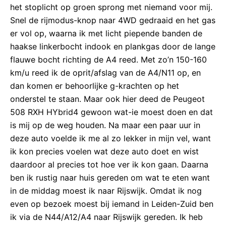
het stoplicht op groen sprong met niemand voor mij.
Snel de rijmodus-knop naar 4WD gedraaid en het gas
er vol op, waarna ik met licht piepende banden de
haakse linkerbocht indook en plankgas door de lange
flauwe bocht richting de A4 reed. Met zo’n 150-160
km/u reed ik de oprit/afslag van de A4/N11 op, en
dan komen er behoorlijke g-krachten op het
onderstel te staan. Maar ook hier deed de Peugeot
508 RXH HYbrid4 gewoon wat-ie moest doen en dat
is mij op de weg houden. Na maar een paar uur in
deze auto voelde ik me al zo lekker in mijn vel, want
ik kon precies voelen wat deze auto doet en wist
daardoor al precies tot hoe ver ik kon gaan. Daarna
ben ik rustig naar huis gereden om wat te eten want
in de middag moest ik naar Rijswijk. Omdat ik nog
even op bezoek moest bij iemand in Leiden-Zuid ben
ik via de N44/A12/A4 naar Rijswijk gereden. Ik heb