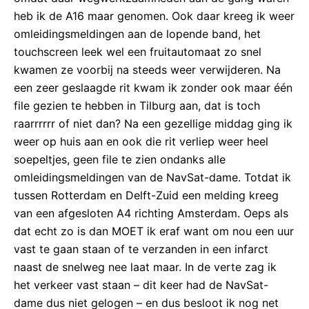
heb ik de A16 maar genomen. Ook daar kreeg ik weer
omleidingsmeldingen aan de lopende band, het
touchscreen leek wel een fruitautomaat zo snel
kwamen ze voorbij na steeds weer verwijderen. Na
een zeer geslaagde rit kwam ik zonder ook maar één
file gezien te hebben in Tilburg aan, dat is toch
raarrrrrr of niet dan? Na een gezellige middag ging ik
weer op huis aan en ook die rit verliep weer heel
soepeltjes, geen file te zien ondanks alle
omleidingsmeldingen van de NavSat-dame. Totdat ik
tussen Rotterdam en Delft-Zuid een melding kreeg
van een afgesloten A4 richting Amsterdam. Oeps als
dat echt zo is dan MOET ik eraf want om nou een uur
vast te gaan staan of te verzanden in een infarct
naast de snelweg nee laat maar. In de verte zag ik
het verkeer vast staan – dit keer had de NavSat-
dame dus niet gelogen – en dus besloot ik nog net