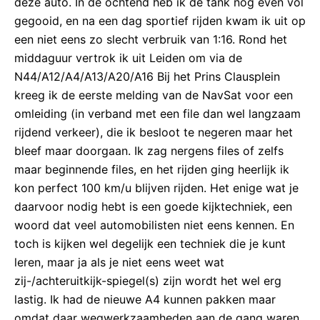
deze auto. In de ochtend heb ik de tank nog even vol
gegooid, en na een dag sportief rijden kwam ik uit op
een niet eens zo slecht verbruik van 1:16. Rond het
middaguur vertrok ik uit Leiden om via de
N44/A12/A4/A13/A20/A16 Bij het Prins Clausplein
kreeg ik de eerste melding van de NavSat voor een
omleiding (in verband met een file dan wel langzaam
rijdend verkeer), die ik besloot te negeren maar het
bleef maar doorgaan. Ik zag nergens files of zelfs
maar beginnende files, en het rijden ging heerlijk ik
kon perfect 100 km/u blijven rijden. Het enige wat je
daarvoor nodig hebt is een goede kijktechniek, een
woord dat veel automobilisten niet eens kennen. En
toch is kijken wel degelijk een techniek die je kunt
leren, maar ja als je niet eens weet wat
zij-/achteruitkijk-spiegel(s) zijn wordt het wel erg
lastig. Ik had de nieuwe A4 kunnen pakken maar
omdat daar wegwerkzaamheden aan de gang waren