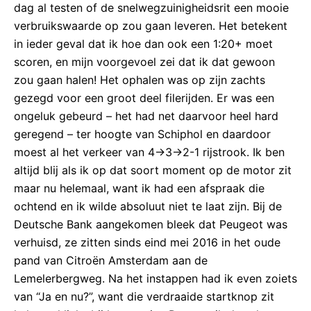
dag al testen of de snelwegzuinigheidsrit een mooie
verbruikswaarde op zou gaan leveren. Het betekent
in ieder geval dat ik hoe dan ook een 1:20+ moet
scoren, en mijn voorgevoel zei dat ik dat gewoon
zou gaan halen! Het ophalen was op zijn zachts
gezegd voor een groot deel filerijden. Er was een
ongeluk gebeurd – het had net daarvoor heel hard
geregend – ter hoogte van Schiphol en daardoor
moest al het verkeer van 4->3->2-1 rijstrook. Ik ben
altijd blij als ik op dat soort moment op de motor zit
maar nu helemaal, want ik had een afspraak die
ochtend en ik wilde absoluut niet te laat zijn. Bij de
Deutsche Bank aangekomen bleek dat Peugeot was
verhuisd, ze zitten sinds eind mei 2016 in het oude
pand van Citroën Amsterdam aan de
Lemelerbergweg. Na het instappen had ik even zoiets
van “Ja en nu?”, want die verdraaide startknop zit