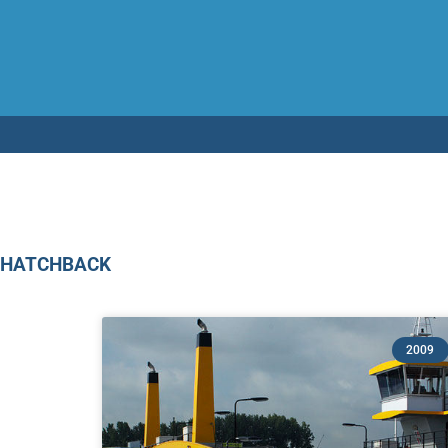
Testen op 
HATCHBACK
2009