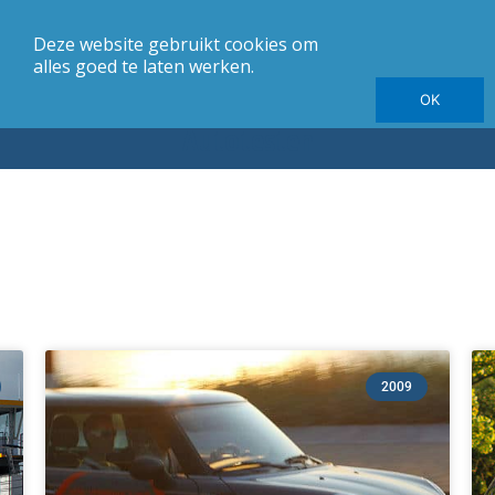
Deze website gebruikt cookies om
merk
Carrosserie
Jaargang
Elektrische autotesten
alles goed te laten werken.
OK
Autotesten
Pagina
Pagina
Pagina
Pagina
Pagina
Pagina
2009